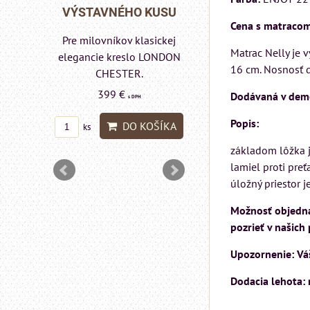
Rinaldi Bed System
HO KUSU
VÝSTAVNÉHO
Cena s matracom
ponúka...
v klasickej
Pre milovníkov kl
699 €
Matrac Nelly je 
s DPH
eslo LONDON
elegancie kres
16 cm. Nosnosť 
ER.
pohovka LON
DO KOŠÍKA
ks
CHESTER.
€
Dodávaná v dem
s DPH
599 €
s DPH
Popis:
O KOŠÍKA
DO K
ks
základom lôžka j
lamiel proti pre
úložný priestor 
Možnosť objednan
pozrieť v našich
Upozornenie: Váš
Dodacia lehota: