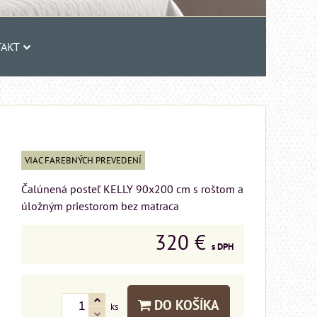
AKT
VIAC FAREBNÝCH PREVEDENÍ
Čalúnená posteľ KELLY 90x200 cm s roštom a
úložným priestorom bez matraca
320 €
s DPH
DO KOŠÍKA
ks