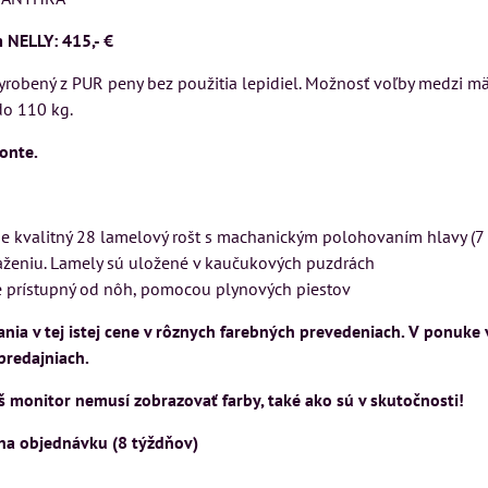
Rinaldi Bed Syste
 KUSU
VÝSTAVNÉHO KUSU
 NELLY: 415,- €
ponúka...
asickej
Pre milovníkov klasickej
699 €
vyrobený z PUR peny bez použitia lepidiel. Možnosť voľby medzi m
s DPH
lo a
elegancie kreslo LONDON
do 110 kg.
DON
CHESTER.
DO KOŠÍ
ks
399 €
onte.
s DPH
DO KOŠÍKA
ks
OŠÍKA
e kvalitný 28 lamelový rošt s machanickým polohovaním hlavy (7 
ťaženiu. Lamely sú uložené v kaučukových puzdrách
je prístupný od nôh, pomocou plynových piestov
ia v tej istej cene v rôznych farebných prevedeniach. V ponuke 
 predajniach.
 monitor nemusí zobrazovať farby, také ako sú v skutočnosti!
 na objednávku (8 týždňov)