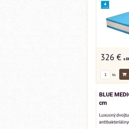
326 €
s D
ks
BLUE MEDI
cm
Luxusný dvojtu
antibakteriálny