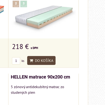
218 €
s DPH
DO KOŠÍKA
ks
HELLEN matrace 90x200 cm
5 zónový antidekubitný matrac zo
studených pien