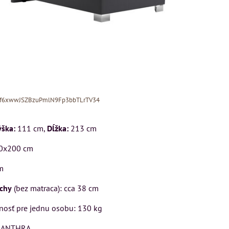
Xf6xwwJSZBzuPmlN9Fp3bbTLrTV34
ška:
111 cm,
Dĺžka:
213 cm
0x200 cm
m
MIZAR - taliansk
ochy
(bez matraca): cca 38 cm
matrac 175x200 
NDON
Kreslo LONDON
osť pre jednu osobu: 130 kg
-
CHESTER -
Matrac MIZAR od
J
VÝPREDAJ
talianskeho systém
 ANTHRA