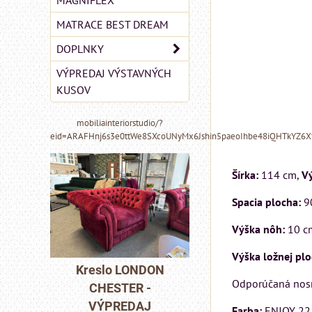
MAGNIFLEX
MATRACE BEST DREAM
DOPLNKY
VÝPREDAJ VÝSTAVNÝCH
KUSOV
mobiliainteriorstudio/?
eid=ARAFHnj6s3e0ttWe8SXcoUNyMx6Jshin5paeoIhbe48iQHTkYZ6
Šírka:
114 cm,
Vý
Spacia plocha:
9
Výška nôh:
10 c
MIZAR - talianský
Výška ložnej pl
matrac 175x200 cm
LONDON
Pohovka LO
Odporúčaná nosn
ER -
CHESTER 
Matrac MIZAR od
EDAJ
VÝPREDA
talianskeho systému
Farba:
ENJOY 22