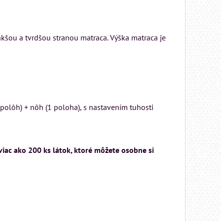
m
äkšou a tvrdšou stranou matraca. Výška matraca je
KA
polôh) + nôh (1 poloha), s nastavením tuhosti
viac ako 200 ks látok, ktoré môžete osobne si