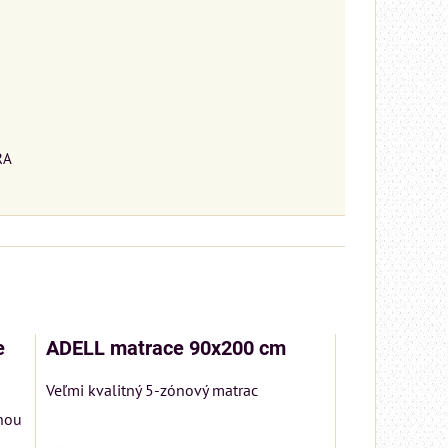
RA
e
ADELL matrace 90x200 cm
Veľmi kvalitný 5-zónový matrac
enou