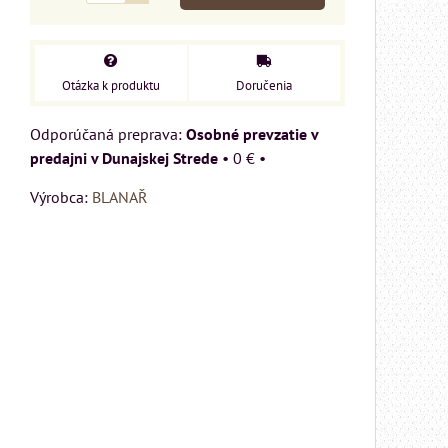
Otázka k produktu
Doručenia
Osobné prevzatie v
predajni v Dunajskej Strede
•
0 €
•
Výrobca:
BLANAŘ
ý
cm
u