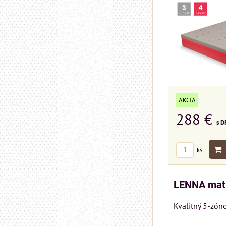
AKCIA
288 €
s D
ks
LENNA mat
Kvalitný 5-zón