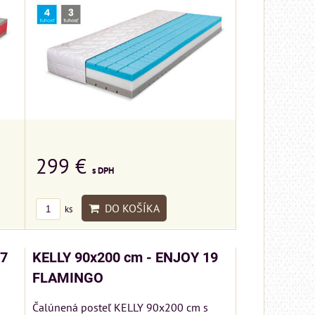
299 €
s DPH
DO KOŠÍKA
ks
17
KELLY 90x200 cm - ENJOY 19
FLAMINGO
Čalúnená posteľ KELLY 90x200 cm s