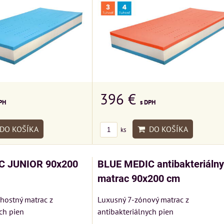
396 €
PH
s DPH
DO KOŠÍKA
DO KOŠÍKA
ks
C JUNIOR 90x200
BLUE MEDIC antibakteriálny
matrac 90x200 cm
hostný matrac z
Luxusný 7-zónový matrac z
ch pien
antibakteriálnych pien