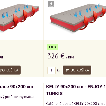
AKCIA
326 €
PH
s DPH
DO KOŠÍKA
DO KOŠÍKA
ks
race 90x200 cm
KELLY 90x200 cm - ENJOY 
TURKIS
ový profilovaný matrac
Čalúnená posteľ KELLY 90x200 cm s