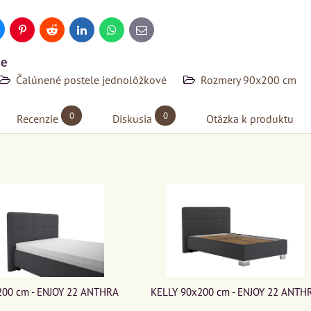
uesky
Pinterest
Reddit
LinkedIn
WhatsApp
E-
mail
ie
Čalúnené postele jednolôžkové
Rozmery 90x200 cm
0
0
Recenzie
Diskusia
Otázka k produktu
200 cm - ENJOY 22 ANTHRA
KELLY 90x200 cm - ENJOY 22 ANTH