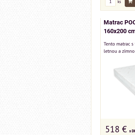
ks
Matrac PO
160x200 c
Tento matrac s
letnou a zimnou
518 €
s D