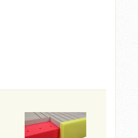
Rinaldi Bed System
ponúka...
699 €
s DPH
DO KOŠÍKA
ks