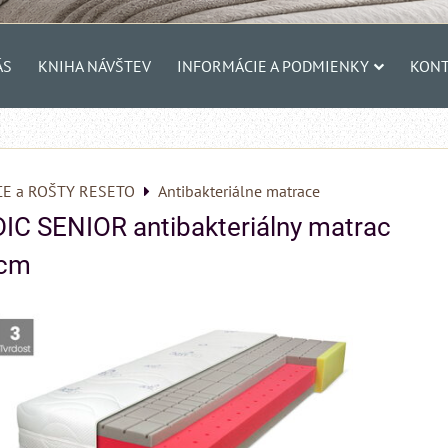
ÁS
KNIHA NÁVŠTEV
INFORMÁCIE A PODMIENKY
KONT
E a ROŠTY RESETO
Antibakteriálne matrace
C SENIOR antibakteriálny matrac
 cm