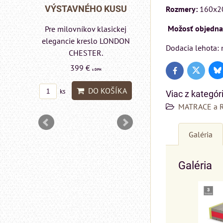
Rinaldi Bed System
 KUSU
VÝSTAVNÉHO KUSU
Rozmery:
160x2
ponúka...
Možosť objednan
asickej
Pre milovníkov klasickej
699 €
s DPH
lo a
elegancie kreslo LONDON
Dodacia lehota: 
DON
CHESTER.
DO KOŠÍ
ks
399 €
s DPH
Bl
Twitter
Facebook
DO KOŠÍKA
ks
Viac z kategór
OŠÍKA
MATRACE a 
Galéria
Galéria