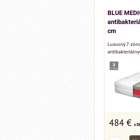
BLUE MEDI
antibakteri
cm
Luxusný 7-zóno
antibakteriálny
484 €
s D