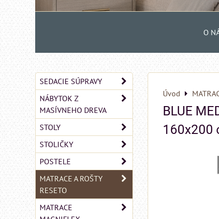
O N
SEDACIE SÚPRAVY
Úvod
MATRAC
NÁBYTOK Z
BLUE MEDI
MASÍVNEHO DREVA
STOLY
160x200
STOLIČKY
POSTELE
MATRACE A ROŠTY
RESETO
MATRACE