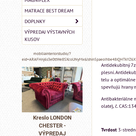
MAGNIFLEX
MATRACE BEST DREAM
DOPLNKY
VÝPREDAJ VÝSTAVNÝCH
KUSOV
mobiliainteriorstudio/?
eid=ARAFHnj6s3e0ttWe8SXcoUNyMx6Jshin5paeoIhbe48iQHTkYZ6
Antidekubitný 7z
plesní. Antideku
telu a optimálne
spevňujú hrany m
Antibakteriálne 
olate), č. CAS:13
MIZAR - taliansk
matrac 175x200 
NDON
Kreslo LONDON
-
CHESTER -
Matrac MIZAR od
Tvrdost
3-stredne
J
VÝPREDAJ
talianskeho systém