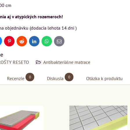
VÝSTAVNÉHO KUSU
VÝSTAVNÉHO KUSU
00 cm
ia aj v atypických rozemeroch!
Pre milovníkov klasickej
Pre milovníkov klasickej
elegancie kreslo a
elegancie kreslo LONDON
na objednávku (dodacia lehota 14 dní )
pohovka LONDON
CHESTER.
KA
CHESTER.
399 €
s DPH
uesky
Pinterest
Reddit
LinkedIn
WhatsApp
E-
mail
599 €
s DPH
DO KOŠÍKA
ks
ie
DO KOŠÍKA
ks
ROŠTY RESETO
Antibakteriálne matrace
0
0
Recenzie
Diskusia
Otázka k produktu