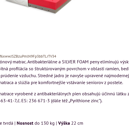
Xf6xwwJSZBzuPmlN9Fp3bbTLrTV34
ónový matrac. Antibakteriálne a SILVER FOAM peny eliminujú výsk
bitná profilácia so štruktúrovaným povrchom v oblasti ramien, be
 prúdenie vzduchu. Stredné jadro je navyše upravené najmoderne
atraca a slúžia pre komfortnejšie vstávanie seniorov z postele.
matrace vyrobené z antibakteriálnych pien obsahujú účinnú látku z
463-41-7,č. ES: 236 671-3 (dále též „Pyrithione zinc").
ý
cm
Pohovka LONDON
Kreslo LONDON
CHESTER -
CHESTER -
 tvrdá |
Nosnost
do 130 kg |
Výška
22 cm
VÝPREDAJ
VÝPREDAJ
u