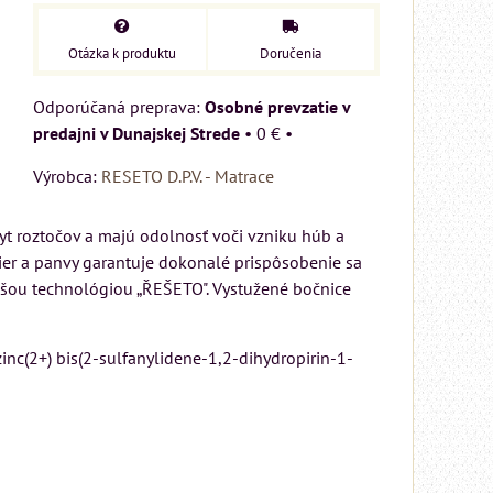
Otázka k produktu
Doručenia
Osobné prevzatie v
predajni v Dunajskej Strede
•
0 €
•
Výrobca:
RESETO D.P.V. - Matrace
yt roztočov a majú odolnosť voči vzniku húb a
dier a panvy garantuje dokonalé prispôsobenie sa
jšou technológiou „ŘEŠETO". Vystužené bočnice
inc(2+) bis(2-sulfanylidene-1,2-dihydropirin-1-
MIZAR - talianský
matrac 175x200 cm
Matrac MIZAR od
talianskeho systému