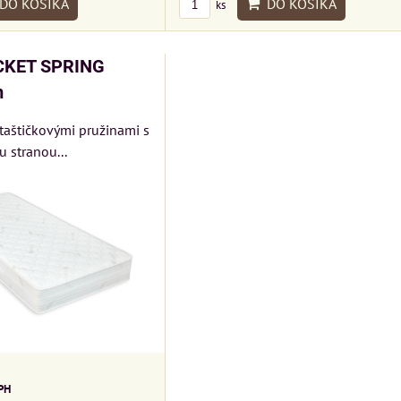
DO KOŠÍKA
DO KOŠÍKA
ks
CKET SPRING
m
 taštičkovými pružinami s
 stranou...
PH