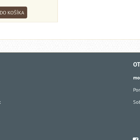
DO KOŠÍKA
OT
mo
Pon
k
Sob