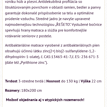
vzniku húb a plesní. Antidekubitná profilácia so
štruktúrovaným povrchom v oblasti ramien, bedier a panvy
garantuje dokonalé prispôsobenie sa telu a optimálne
prúdenie vzduchu. Stredné jadro je navyše upravené
najmodernejšou technológiou „ŘEŠETO". Vystužené bočnice
spevňujú hrany matraca a slúžia pre komfortnejšie
vstávanie seniorov z postele.
Antibakteriálne matrace vyrobené z antibakteriálnych pien
obsahujú účinnú látku zinc(2+) bis(2-sulfanylidene-1,2-
dihydropirin-1-olate), č. CAS:13463-41-7,č. ES: 236 671-3
(dále též „Pyrithione zinc").
Tvrdost
3-stredne tvrdá |
Nosnost
do 130 kg |
Výška
22 cm
Rozmery:
180x200 cm
Možosť objednania aj v atypických rozemeroch!