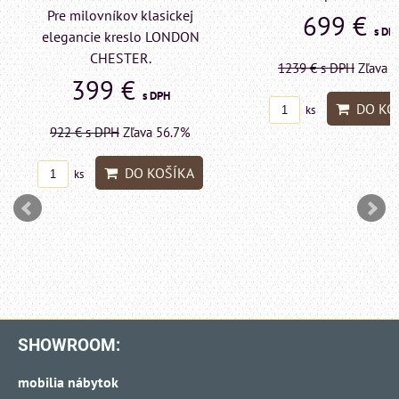
Pre milovníkov kl
699 €
s DPH
elegancie kreslo a
LONDON CHES
1239 €
s DPH
Zľava 43.6%
599 €
s 
DO KOŠÍKA
ks
1415 €
s DPH
Zľav
DO K
ks
SHOWROOM:
mobilia nábytok