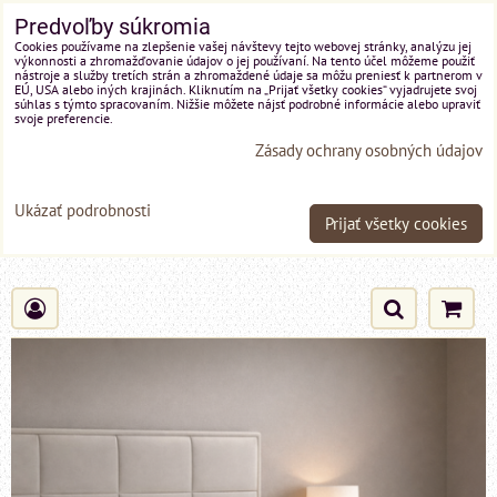
Predvoľby súkromia
Cookies používame na zlepšenie vašej návštevy tejto webovej stránky, analýzu jej
výkonnosti a zhromažďovanie údajov o jej používaní. Na tento účel môžeme použiť
nástroje a služby tretích strán a zhromaždené údaje sa môžu preniesť k partnerom v
EÚ, USA alebo iných krajinách. Kliknutím na „Prijať všetky cookies“ vyjadrujete svoj
súhlas s týmto spracovaním. Nižšie môžete nájsť podrobné informácie alebo upraviť
svoje preferencie.
Zásady ochrany osobných údajov
Ukázať podrobnosti
Prijať všetky cookies