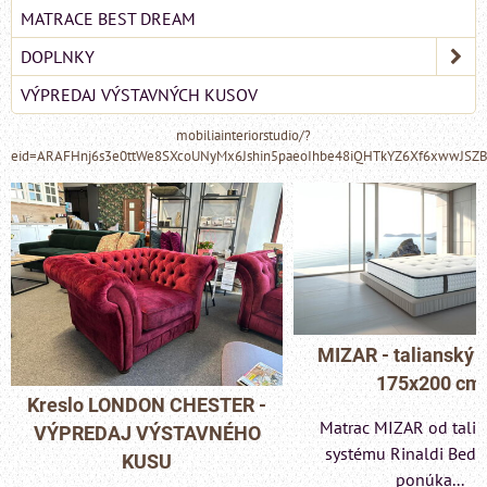
MATRACE BEST DREAM
DOPLNKY
VÝPREDAJ VÝSTAVNÝCH KUSOV
mobiliainteriorstudio/?
eid=ARAFHnj6s3e0ttWe8SXcoUNyMx6Jshin5paeoIhbe48iQHTkYZ6Xf6xwwJSZ
MIZAR - talianský matrac
175x200 cm
-
Pohovka LONDON
Matrac MIZAR od talianskeho
- VÝPREDAJ VÝS
systému Rinaldi Bed System
KUSU
ponúka...