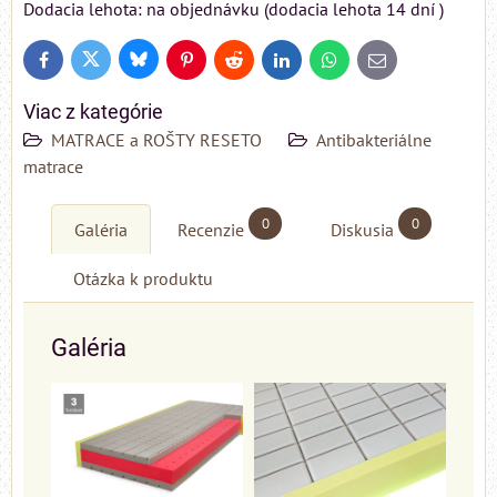
Dodacia lehota: na objednávku (dodacia lehota 14 dní )
Bluesky
Twitter
Facebook
Pinterest
Reddit
LinkedIn
WhatsApp
E-
mail
Viac z kategórie
MATRACE a ROŠTY RESETO
Antibakteriálne
matrace
0
0
Galéria
Recenzie
Diskusia
Otázka k produktu
Galéria