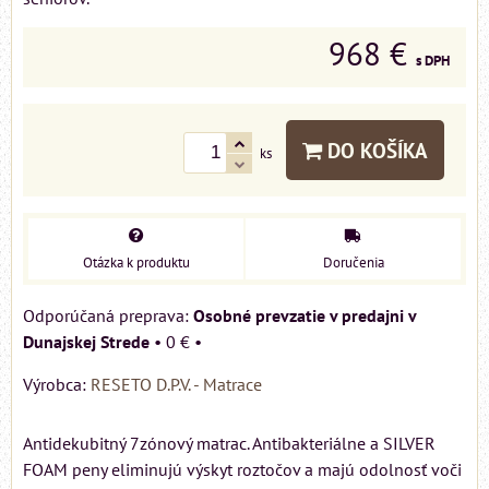
968 €
s DPH
DO KOŠÍKA
ks
Otázka k produktu
Doručenia
Osobné prevzatie v predajni v
Dunajskej Strede
•
0 €
•
Výrobca:
RESETO D.P.V. - Matrace
Antidekubitný 7zónový matrac. Antibakteriálne a SILVER
FOAM peny eliminujú výskyt roztočov a majú odolnosť voči