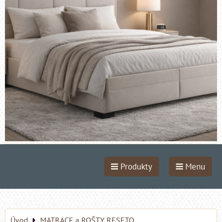
Produkty
Menu
Úvod
MATRACE a ROŠTY RESETO