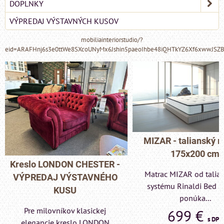
DOPLNKY
VÝPREDAJ VÝSTAVNÝCH KUSOV
mobiliainteriorstudio/?
eid=ARAFHnj6s3e0ttWe8SXcoUNyMx6Jshin5paeoIhbe48iQHTkYZ6Xf6xwwJSZ
MIZAR - talianský matrac
175x200 cm
Pohovka LONDON C
Matrac MIZAR od talianskeho
- VÝPREDAJ VÝST
systému Rinaldi Bed System
KUSU
ponúka...
Pre milovníkov klas
699 €
s DPH
elegancie kreslo a p