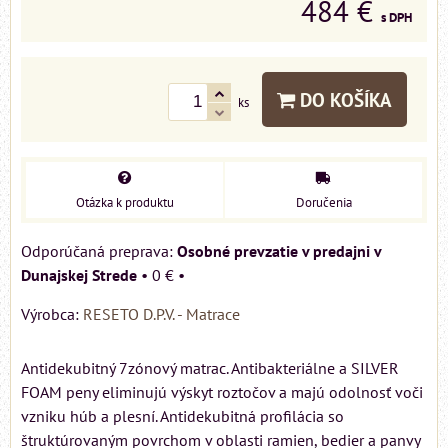
484 €
s DPH
DO KOŠÍKA
ks
Otázka k produktu
Doručenia
Osobné prevzatie v predajni v
Dunajskej Strede
•
0 €
•
Výrobca:
RESETO D.P.V. - Matrace
Antidekubitný 7zónový matrac. Antibakteriálne a SILVER
FOAM peny eliminujú výskyt roztočov a majú odolnosť voči
vzniku húb a plesní. Antidekubitná profilácia so
štruktúrovaným povrchom v oblasti ramien, bedier a panvy