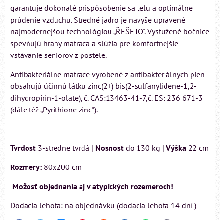
garantuje dokonalé prispôsobenie sa telu a optimálne
prúdenie vzduchu. Stredné jadro je navyše upravené
najmodernejšou technológiou „ŘEŠETO". Vystužené bočnice
spevňujú hrany matraca a slúžia pre komfortnejšie
vstávanie seniorov z postele.
Antibakteriálne matrace vyrobené z antibakteriálnych pien
obsahujú účinnú látku zinc(2+) bis(2-sulfanylidene-1,2-
dihydropirin-1-olate), č. CAS:13463-41-7,č. ES: 236 671-3
(dále též „Pyrithione zinc").
Tvrdost
3-stredne tvrdá |
Nosnost
do 130 kg |
Výška
22 cm
Rozmery:
80x200 cm
Možosť objednania aj v atypických rozemeroch!
Dodacia lehota: na objednávku (dodacia lehota 14 dní )