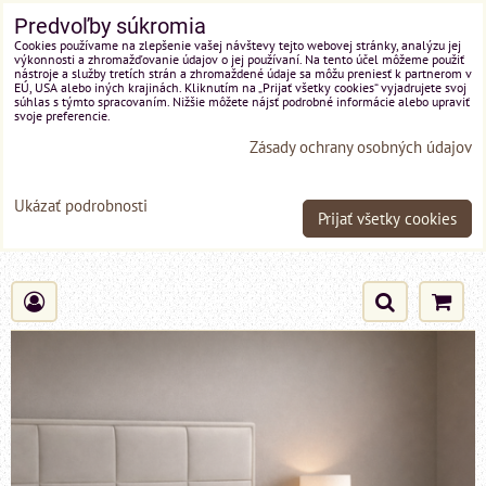
Predvoľby súkromia
Cookies používame na zlepšenie vašej návštevy tejto webovej stránky, analýzu jej
výkonnosti a zhromažďovanie údajov o jej používaní. Na tento účel môžeme použiť
nástroje a služby tretích strán a zhromaždené údaje sa môžu preniesť k partnerom v
EÚ, USA alebo iných krajinách. Kliknutím na „Prijať všetky cookies“ vyjadrujete svoj
súhlas s týmto spracovaním. Nižšie môžete nájsť podrobné informácie alebo upraviť
svoje preferencie.
Zásady ochrany osobných údajov
Ukázať podrobnosti
Prijať všetky cookies