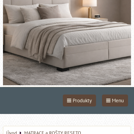
Produkty
Menu
Úvod
MATRACE a ROŠTY RESETO