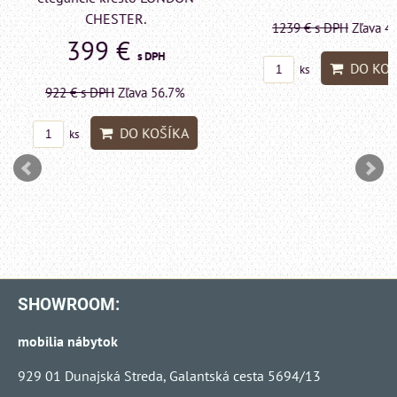
LONDON CHESTE
1239 €
s DPH
Zľava 43.6%
599 €
s DP
DO KOŠÍKA
ks
1415 €
s DPH
Zľava 
DO KO
ks
SHOWROOM:
mobilia nábytok
929 01 Dunajská Streda, Galantská cesta 5694/13