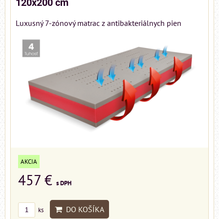
120x200 cm
Luxusný 7-zónový matrac z antibakteriálnych pien
AKCIA
457 €
s DPH
DO KOŠÍKA
ks