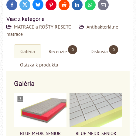
Bluesky
Twitter
Facebook
Pinterest
Reddit
LinkedIn
WhatsApp
E-
mail
Viac z kategórie
MATRACE a ROŠTY RESETO
Antibakteriálne
matrace
0
0
Galéria
Recenzie
Diskusia
Otázka k produktu
Galéria
BLUE MEDIC SENIOR
BLUE MEDIC SENIOR