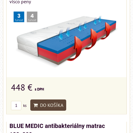
visco peny
448 €
s DPH
DO KOŠÍKA
ks
BLUE MEDIC antibakteriálny matrac