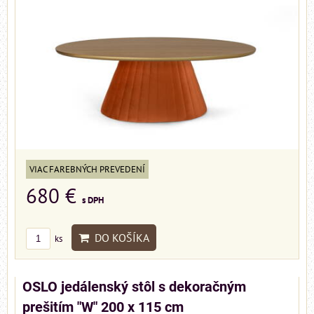
VIAC FAREBNÝCH PREVEDENÍ
680 €
s DPH
DO KOŠÍKA
ks
OSLO jedálenský stôl s dekoračným
prešitím "W" 200 x 115 cm