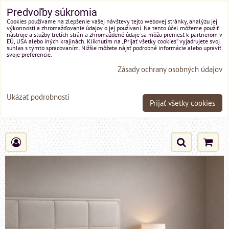
Predvoľby súkromia
Cookies používame na zlepšenie vašej návštevy tejto webovej stránky, analýzu jej
výkonnosti a zhromažďovanie údajov o jej používaní. Na tento účel môžeme použiť
nástroje a služby tretích strán a zhromaždené údaje sa môžu preniesť k partnerom v
EÚ, USA alebo iných krajinách. Kliknutím na „Prijať všetky cookies“ vyjadrujete svoj
súhlas s týmto spracovaním. Nižšie môžete nájsť podrobné informácie alebo upraviť
svoje preferencie.
Zásady ochrany osobných údajov
Ukázať podrobnosti
Prijať všetky cookies