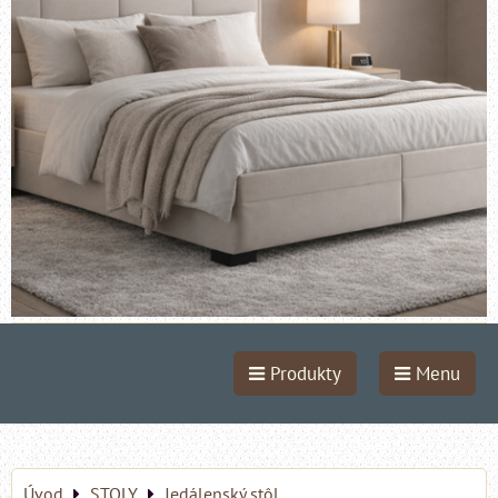
Produkty
Menu
Úvod
STOLY
Jedálenský stôl