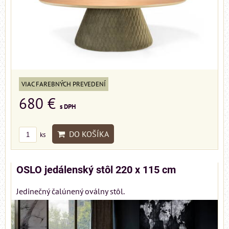
VIAC FAREBNÝCH PREVEDENÍ
680 €
s DPH
DO KOŠÍKA
ks
OSLO jedálenský stôl 220 x 115 cm
Jedinečný čalúnený oválny stôl.