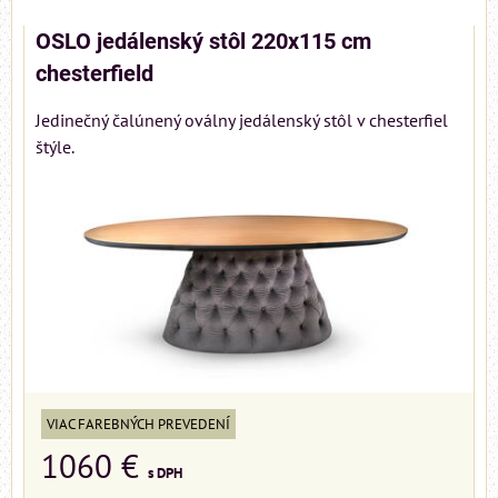
OSLO jedálenský stôl 220x115 cm
chesterfield
Jedinečný čalúnený oválny jedálenský stôl v chesterfiel
štýle.
VIAC FAREBNÝCH PREVEDENÍ
1060 €
s DPH