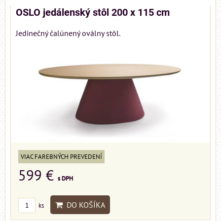
OSLO jedálenský stôl 200 x 115 cm
Jedinečný čalúnený oválny stôl.
VIAC FAREBNÝCH PREVEDENÍ
599 €
s DPH
DO KOŠÍKA
ks