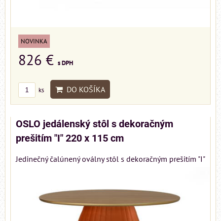
NOVINKA
826 €
s DPH
DO KOŠÍKA
ks
OSLO jedálenský stôl s dekoračným
prešitím "I" 220 x 115 cm
Jedinečný čalúnený oválny stôl s dekoračným prešitím "I"