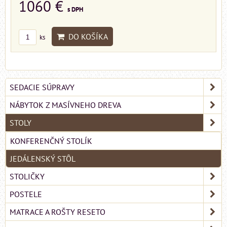
1060 €
s DPH
DO KOŠÍKA
ks
SEDACIE SÚPRAVY
NÁBYTOK Z MASÍVNEHO DREVA
STOLY
KONFERENČNÝ STOLÍK
JEDÁLENSKÝ STÔL
STOLIČKY
POSTELE
MATRACE A ROŠTY RESETO