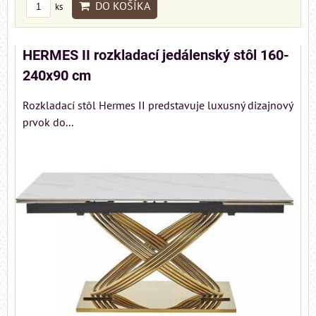
DO KOŠÍKA
ks
HERMES II rozkladací jedálenský stôl 160-
240x90 cm
Rozkladací stôl Hermes II predstavuje luxusný dizajnový
prvok do...