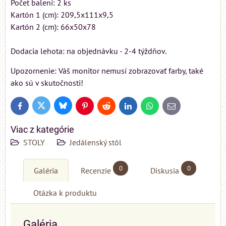
Počet balení: 2 ks
Kartón 1 (cm): 209,5x111x9,5
Kartón 2 (cm): 66x50x78
Dodacia lehota: na objednávku - 2-4 týždňov.
Upozornenie: Váš monitor nemusí zobrazovať farby, také
ako sú v skutočnosti!
Bluesky
Twitter
Facebook
Pinterest
Reddit
LinkedIn
WhatsApp
E-
mail
Viac z kategórie
STOLY
Jedálenský stôl
0
0
Galéria
Recenzie
Diskusia
Otázka k produktu
Galéria