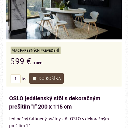
VIAC FAREBNÝCH PREVEDENÍ
599 €
s DPH
DO KOŠÍKA
ks
OSLO jedálenský stôl s dekoračným
prešitím "I" 200 x 115 cm
Jedinečný čalúnený oválny stôl OSLO s dekoračným
prešitím "I".