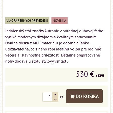
VIAC FAREBNÝCH PREVEDENÍ
NOVINKA
Jedálenský stôl značky Autronic v prírodnej dubovej farbe
vyniká moderným dizajnom a kvalitným spracovaním
Oválna doska z MDF materiálu je odolná a ľahko
udržiavateľná, čo z neho robí ideálnu voľbu pre rodinné
večere aj slávnostné príležitosti. Detailne prepracované
nohy dodávajú stolu štýlový vzhľad .
530 €
s DPH
DO KOŠÍKA
ks