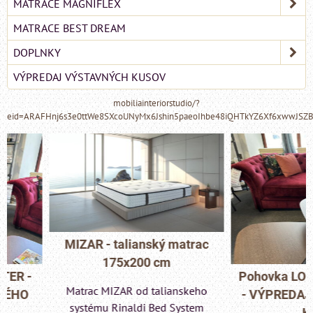
MATRACE MAGNIFLEX
MATRACE BEST DREAM
DOPLNKY
VÝPREDAJ VÝSTAVNÝCH KUSOV
mobiliainteriorstudio/?
eid=ARAFHnj6s3e0ttWe8SXcoUNyMx6Jshin5paeoIhbe48iQHTkYZ6Xf6xwwJSZ
MIZAR - talianský matrac
175x200 cm
Pohovka LONDON C
Matrac MIZAR od talianskeho
- VÝPREDAJ VÝST
systému Rinaldi Bed System
KUSU