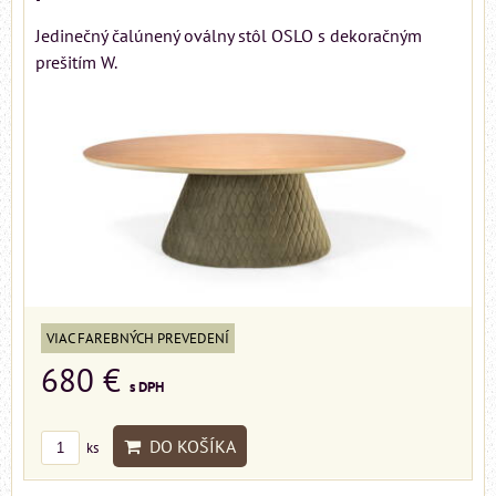
Jedinečný čalúnený oválny stôl OSLO s dekoračným
prešitím W.
VIAC FAREBNÝCH PREVEDENÍ
680 €
s DPH
DO KOŠÍKA
ks