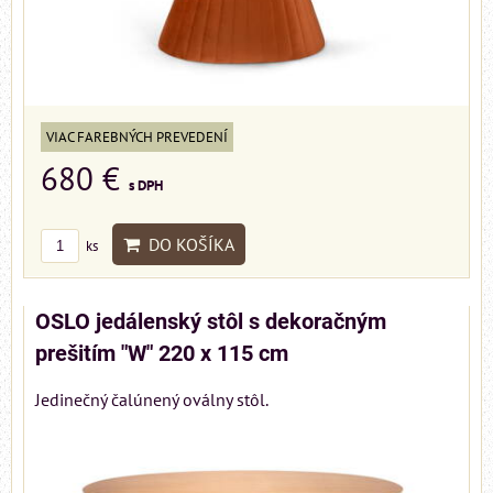
VIAC FAREBNÝCH PREVEDENÍ
680 €
s DPH
DO KOŠÍKA
ks
OSLO jedálenský stôl s dekoračným
prešitím "W" 220 x 115 cm
Jedinečný čalúnený oválny stôl.