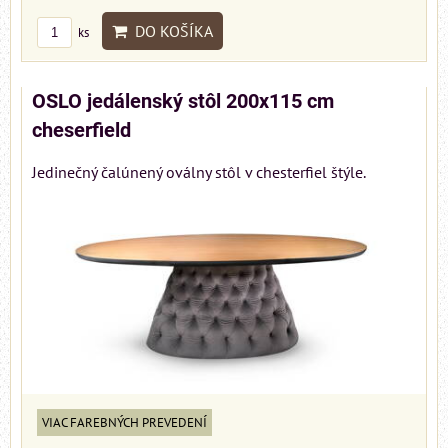
DO KOŠÍKA
ks
OSLO jedálenský stôl 200x115 cm
cheserfield
Jedinečný čalúnený oválny stôl v chesterfiel štýle.
VIAC FAREBNÝCH PREVEDENÍ