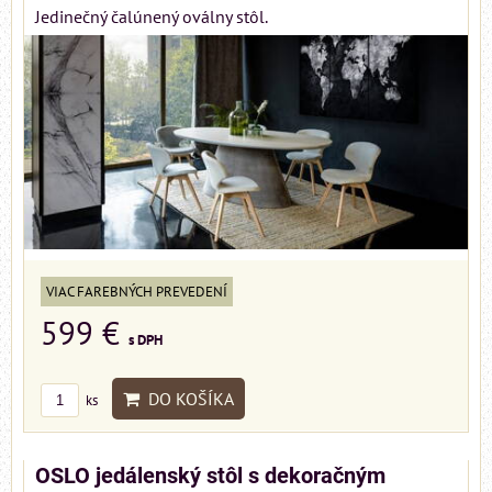
Jedinečný čalúnený oválny stôl.
VIAC FAREBNÝCH PREVEDENÍ
599 €
s DPH
DO KOŠÍKA
ks
OSLO jedálenský stôl s dekoračným