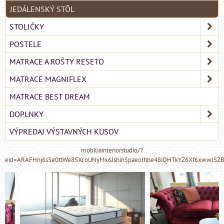
JEDÁLENSKÝ STÔL
STOLIČKY
POSTELE
MATRACE A ROŠTY RESETO
MATRACE MAGNIFLEX
MATRACE BEST DREAM
DOPLNKY
VÝPREDAJ VÝSTAVNÝCH KUSOV
mobiliainteriorstudio/?
eid=ARAFHnj6s3e0ttWe8SXcoUNyMx6Jshin5paeoIhbe48iQHTkYZ6Xf6xwwJSZ