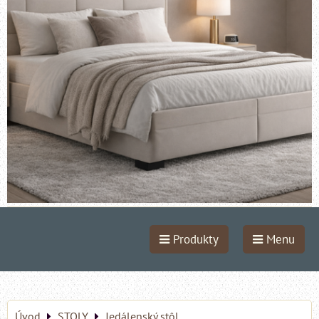
Produkty
Menu
Úvod
STOLY
Jedálenský stôl