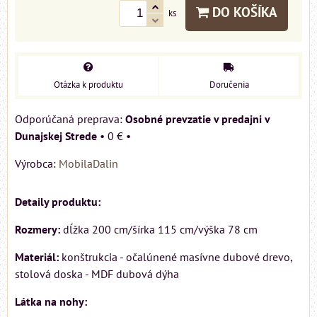
DO KOŠÍKA
ks
Otázka k produktu
Doručenia
Osobné prevzatie v predajni v
Dunajskej Strede
•
0 €
•
Výrobca:
MobilaDalin
Detaily produktu:
Rozmery:
dĺžka 200 cm/šírka 115 cm/výška 78 cm
Materiál:
konštrukcia - očalúnené masívne dubové drevo,
stolová doska - MDF dubová dýha
Látka na nohy: