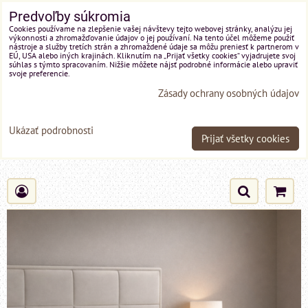
Predvoľby súkromia
Cookies používame na zlepšenie vašej návštevy tejto webovej stránky, analýzu jej
výkonnosti a zhromažďovanie údajov o jej používaní. Na tento účel môžeme použiť
nástroje a služby tretích strán a zhromaždené údaje sa môžu preniesť k partnerom v
EÚ, USA alebo iných krajinách. Kliknutím na „Prijať všetky cookies“ vyjadrujete svoj
súhlas s týmto spracovaním. Nižšie môžete nájsť podrobné informácie alebo upraviť
svoje preferencie.
Zásady ochrany osobných údajov
Ukázať podrobnosti
Prijať všetky cookies