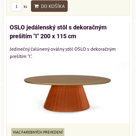
DO KOŠÍKA
ks
OSLO jedálenský stôl s dekoračným
prešitím "I" 200 x 115 cm
Jedinečný čalúnený oválny stôl OSLO s dekoračným
prešitím "I".
VIAC FAREBNÝCH PREVEDENÍ