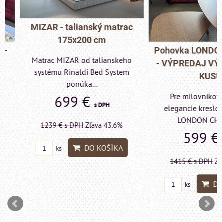
MIZAR - talianský matrac
175x200 cm
Pohovka LONDON C
Matrac MIZAR od talianskeho
- VÝPREDAJ VÝST
systému Rinaldi Bed System
KUSU
ponúka...
Pre milovníkov klas
699 €
s DPH
elegancie kreslo a p
LONDON CHESTE
1239 €
s DPH
Zľava 43.6%
599 €
s DP
DO KOŠÍKA
ks
1415 €
s DPH
Zľava 
DO KO
ks