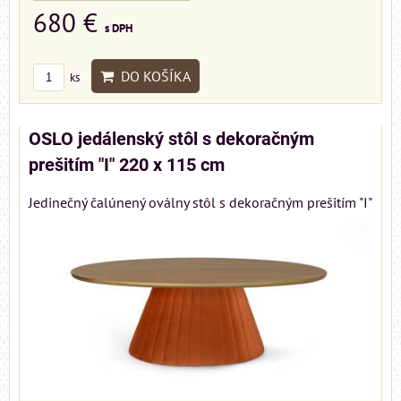
680 €
s DPH
DO KOŠÍKA
ks
OSLO jedálenský stôl s dekoračným
prešitím "I" 220 x 115 cm
Jedinečný čalúnený oválny stôl s dekoračným prešitím "I"