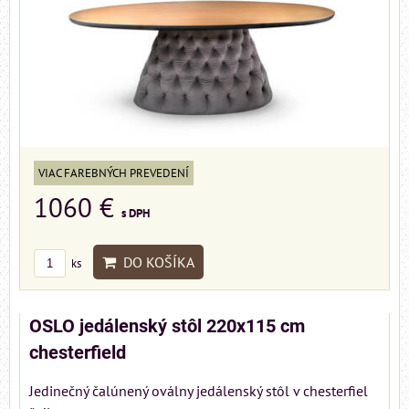
VIAC FAREBNÝCH PREVEDENÍ
1060 €
s DPH
DO KOŠÍKA
ks
OSLO jedálenský stôl 220x115 cm
chesterfield
Jedinečný čalúnený oválny jedálenský stôl v chesterfiel