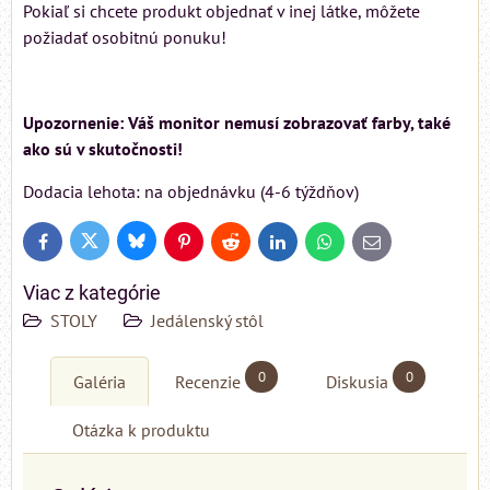
Pokiaľ si chcete produkt objednať v inej látke, môžete
požiadať osobitnú ponuku!
Upozornenie: Váš monitor nemusí zobrazovať farby, také
ako sú v skutočnosti!
Dodacia lehota: na objednávku (4-6 týždňov)
Bluesky
Twitter
Facebook
Pinterest
Reddit
LinkedIn
WhatsApp
E-
mail
Viac z kategórie
STOLY
Jedálenský stôl
0
0
Galéria
Recenzie
Diskusia
Otázka k produktu