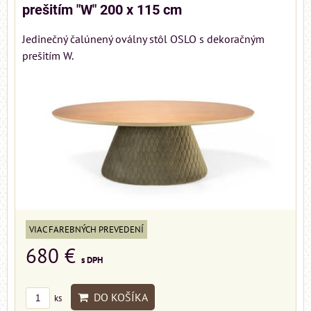
prešitím "W" 200 x 115 cm
Jedinečný čalúnený oválny stôl OSLO s dekoračným
prešitím W.
VIAC FAREBNÝCH PREVEDENÍ
680 €
s DPH
DO KOŠÍKA
ks