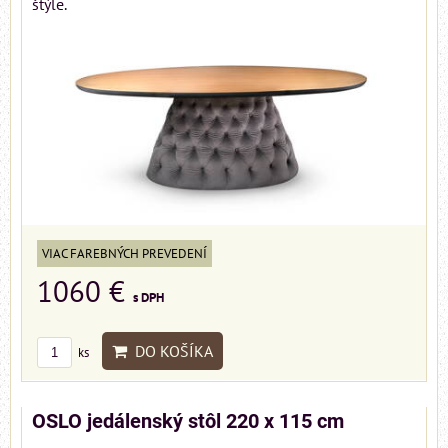
štýle.
VIAC FAREBNÝCH PREVEDENÍ
1060 €
s DPH
DO KOŠÍKA
ks
OSLO jedálenský stôl 220 x 115 cm