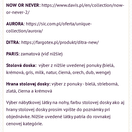
NOW OR NEVER:
https://www.davis.pl/en/collection/now-
or-never-2/
AURORA
: https://sic.com.pl/oferta/unique-
collection/aurora/
DITRA:
https://fargotex.pl/produkt/ditra-new/
PARIS:
zamatová (viď nižšie)
Stolová doska:
výber z nižšie uvedenej ponuky (bielá,
krémová, gris, milk, natur, čierná, orech, dub, wenge)
Hrana stolovej dosky:
výber z ponuky - bielá, strieborná,
zlatá, čierna a krémová
Výber nábytkovej látky na nohy, farbu stolovej dosky ako aj
hrany stolovej dosky prosím vpíšte do poznámky pri
objednávke. Nižšie uvedené látky patria do rovnakej
cenovej kategórie.