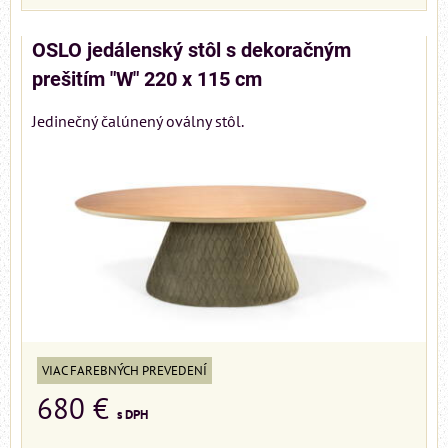
OSLO jedálenský stôl s dekoračným
prešitím "W" 220 x 115 cm
Jedinečný čalúnený oválny stôl.
VIAC FAREBNÝCH PREVEDENÍ
680 €
s DPH