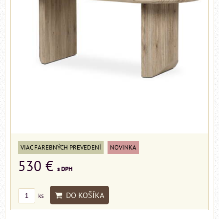
VIAC FAREBNÝCH PREVEDENÍ
NOVINKA
530 €
s DPH
DO KOŠÍKA
ks