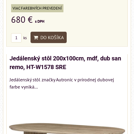
VIAC FAREBNÝCH PREVEDENÍ
680 €
s DPH
DO KOŠÍKA
ks
Jedálenský stôl 200x100cm, mdf, dub san
remo, HT-W1578 SRE
Jedálenský stôl značky Autronic v prírodnej dubovej
farbe vyniká...