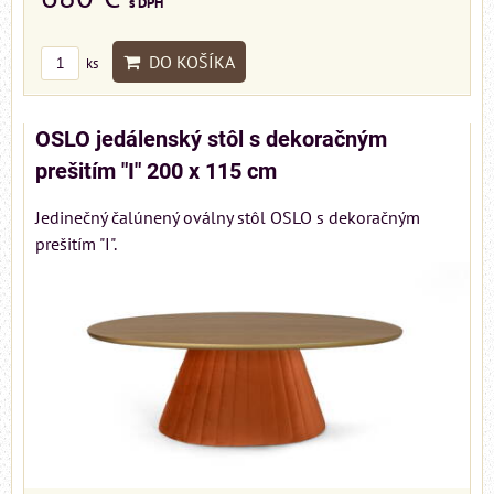
s DPH
DO KOŠÍKA
ks
OSLO jedálenský stôl s dekoračným
prešitím "I" 200 x 115 cm
Jedinečný čalúnený oválny stôl OSLO s dekoračným
prešitím "I".