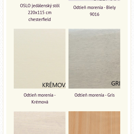
OSLO jedálenský stôl
Odtieň morenia - Biely
220x115 cm
9016
chesterfield
Odtieň morenia -
Odtieň morenia - Gris
Krémová