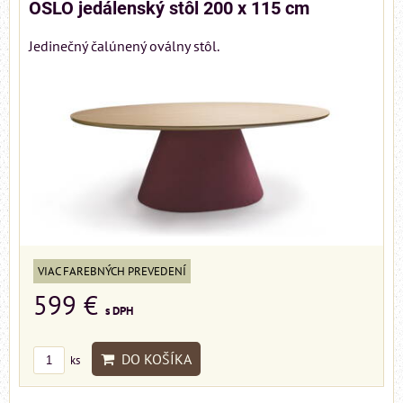
OSLO jedálenský stôl 200 x 115 cm
Jedinečný čalúnený oválny stôl.
VIAC FAREBNÝCH PREVEDENÍ
599 €
s DPH
DO KOŠÍKA
ks