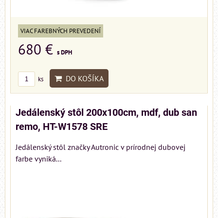
VIAC FAREBNÝCH PREVEDENÍ
680 €
s DPH
DO KOŠÍKA
ks
Jedálenský stôl 200x100cm, mdf, dub san
remo, HT-W1578 SRE
Jedálenský stôl značky Autronic v prírodnej dubovej
farbe vyniká...