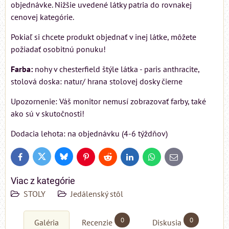
objednávke. Nižšie uvedené látky patria do rovnakej
cenovej kategórie.
Pokiaľ si chcete produkt objednať v inej látke, môžete
požiadať osobitnú ponuku!
Farba:
nohy v chesterfield štýle látka - paris anthracite,
stolová doska: natur/ hrana stolovej dosky čierne
Upozornenie: Váš monitor nemusí zobrazovať farby, také
ako sú v skutočnosti!
Dodacia lehota: na objednávku (4-6 týždňov)
Bluesky
Twitter
Facebook
Pinterest
Reddit
LinkedIn
WhatsApp
E-
mail
Viac z kategórie
STOLY
Jedálenský stôl
0
0
Galéria
Recenzie
Diskusia