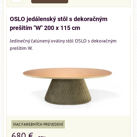
OSLO jedálenský stôl s dekoračným
prešitím "W" 200 x 115 cm
Jedinečný čalúnený oválny stôl OSLO s dekoračným
prešitím W.
VIAC FAREBNÝCH PREVEDENÍ
680 €