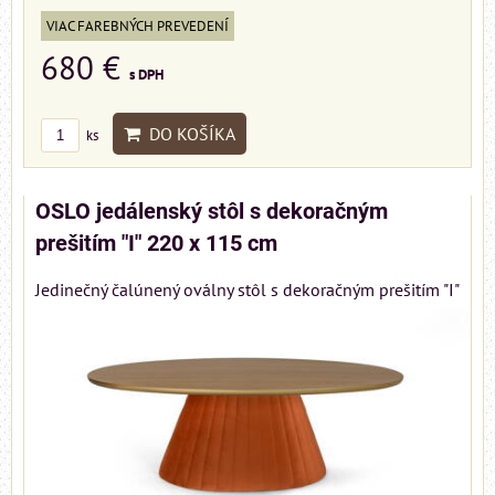
VIAC FAREBNÝCH PREVEDENÍ
680 €
s DPH
DO KOŠÍKA
ks
OSLO jedálenský stôl s dekoračným
prešitím "I" 220 x 115 cm
Jedinečný čalúnený oválny stôl s dekoračným prešitím "I"