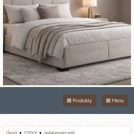
Produkty
Menu
Úvod
STOLY
Jedálenský stôl