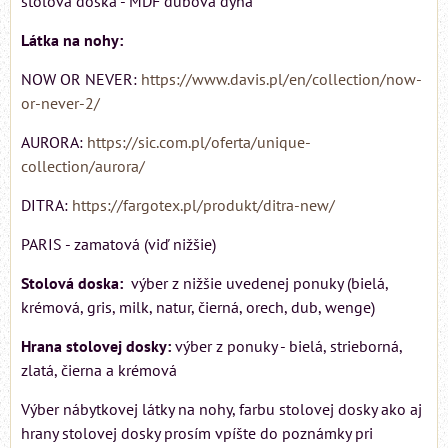
stolová doska - MDF dubová dýha
Látka na nohy:
NOW OR NEVER:
https://www.davis.pl/en/collection/now-
or-never-2/
AURORA:
https://sic.com.pl/oferta/unique-
collection/aurora/
DITRA:
https://fargotex.pl/produkt/ditra-new/
PARIS - zamatová (viď nižšie)
Stolová doska:
výber z nižšie uvedenej ponuky (bielá,
krémová, gris, milk, natur, čierná, orech, dub, wenge)
Hrana stolovej dosky:
výber z ponuky - bielá, strieborná,
zlatá, čierna a krémová
Výber nábytkovej látky na nohy, farbu stolovej dosky ako aj
hrany stolovej dosky prosím vpíšte do poznámky pri