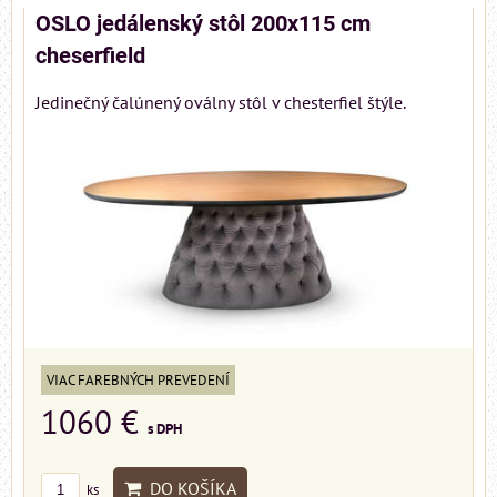
OSLO jedálenský stôl 200x115 cm
cheserfield
Jedinečný čalúnený oválny stôl v chesterfiel štýle.
VIAC FAREBNÝCH PREVEDENÍ
1060 €
s DPH
DO KOŠÍKA
ks