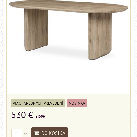
VIAC FAREBNÝCH PREVEDENÍ
NOVINKA
530 €
s DPH
DO KOŠÍKA
ks