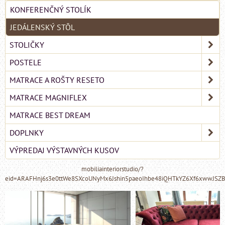
KONFERENČNÝ STOLÍK
JEDÁLENSKÝ STÔL
STOLIČKY
POSTELE
MATRACE A ROŠTY RESETO
MATRACE MAGNIFLEX
MATRACE BEST DREAM
DOPLNKY
VÝPREDAJ VÝSTAVNÝCH KUSOV
mobiliainteriorstudio/?
eid=ARAFHnj6s3e0ttWe8SXcoUNyMx6Jshin5paeoIhbe48iQHTkYZ6Xf6xwwJSZ