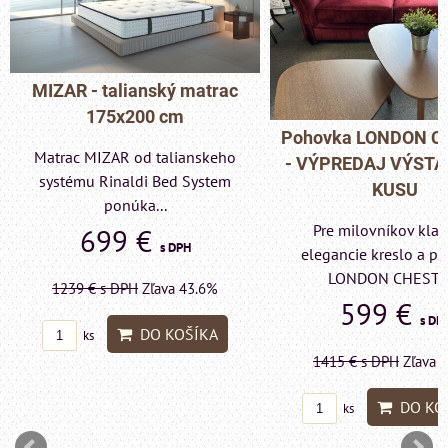
MIZAR - talianský matrac
175x200 cm
Pohovka LONDON C
Matrac MIZAR od talianskeho
- VÝPREDAJ VÝST
systému Rinaldi Bed System
KUSU
ponúka...
Pre milovníkov klas
699 €
s DPH
elegancie kreslo a p
LONDON CHESTE
1239 €
s DPH
Zľava 43.6%
599 €
s DP
DO KOŠÍKA
ks
1415 €
s DPH
Zľava 
DO KO
ks