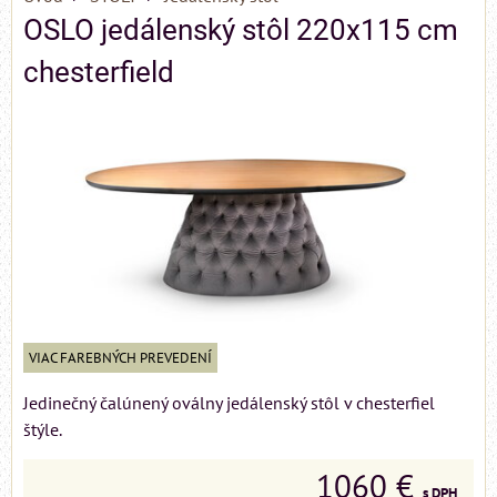
OSLO jedálenský stôl 220x115 cm
chesterfield
VIAC FAREBNÝCH PREVEDENÍ
Jedinečný čalúnený oválny jedálenský stôl v chesterfiel
štýle.
1060 €
s DPH