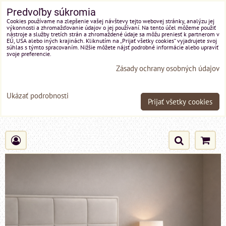
Predvoľby súkromia
Cookies používame na zlepšenie vašej návštevy tejto webovej stránky, analýzu jej
výkonnosti a zhromažďovanie údajov o jej používaní. Na tento účel môžeme použiť
nástroje a služby tretích strán a zhromaždené údaje sa môžu preniesť k partnerom v
EÚ, USA alebo iných krajinách. Kliknutím na „Prijať všetky cookies“ vyjadrujete svoj
súhlas s týmto spracovaním. Nižšie môžete nájsť podrobné informácie alebo upraviť
svoje preferencie.
Zásady ochrany osobných údajov
Ukázať podrobnosti
Prijať všetky cookies