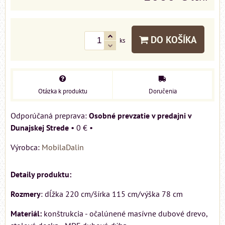
DO KOŠÍKA
ks
Otázka k produktu
Doručenia
Osobné prevzatie v predajni v
Dunajskej Strede
•
0 €
•
Výrobca:
MobilaDalin
Detaily produktu:
Rozmery
: dĺžka 220 cm/šírka 115 cm/výška 78 cm
Materiál:
konštrukcia - očalúnené masívne dubové drevo,