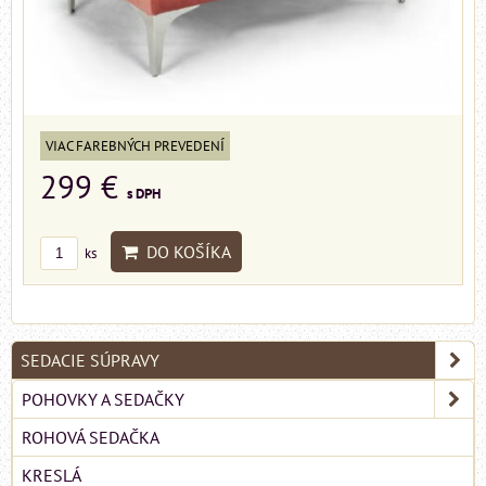
VIAC FAREBNÝCH PREVEDENÍ
299 €
s DPH
DO KOŠÍKA
ks
SEDACIE SÚPRAVY
POHOVKY A SEDAČKY
ROHOVÁ SEDAČKA
KRESLÁ