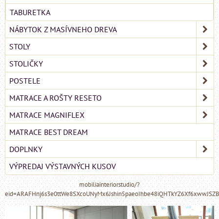
TABURETKA
NÁBYTOK Z MASÍVNEHO DREVA
STOLY
STOLIČKY
POSTELE
MATRACE A ROŠTY RESETO
MATRACE MAGNIFLEX
MATRACE BEST DREAM
DOPLNKY
VÝPREDAJ VÝSTAVNÝCH KUSOV
mobiliainteriorstudio/?
eid=ARAFHnj6s3e0ttWe8SXcoUNyMx6Jshin5paeoIhbe48iQHTkYZ6Xf6xwwJSZ