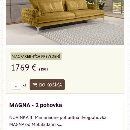
VIAC FAREBNÝCH PREVEDENÍ
1769 €
s DPH
DO KOŠÍKA
ks
MAGNA - 2 pohovka
NOVINKA !!! Mimoriadne pohodlná dvojpohovka
MAGNA od Mobiladalin s...