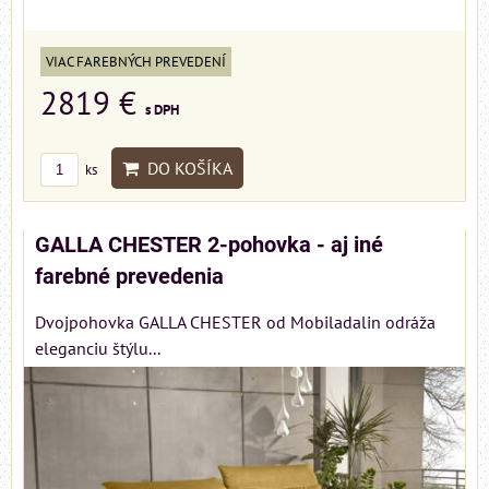
VIAC FAREBNÝCH PREVEDENÍ
2819 €
s DPH
DO KOŠÍKA
ks
GALLA CHESTER 2-pohovka - aj iné
farebné prevedenia
Dvojpohovka GALLA CHESTER od Mobiladalin odráža
eleganciu štýlu...