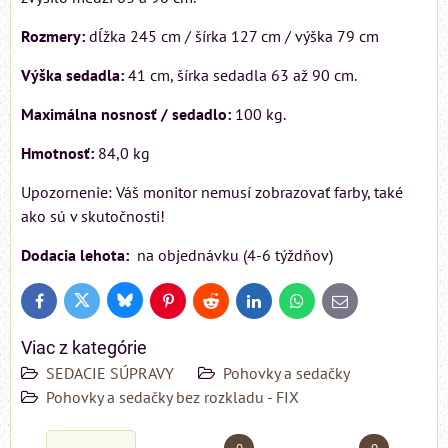
Rozmery:
dĺžka 245 cm / šírka 127 cm / výška 79 cm
Výška sedadla:
41 cm, šírka sedadla 63 až 90 cm.
Maximálna nosnosť / sedadlo:
100 kg.
Hmotnosť:
84,0 kg
Upozornenie: Váš monitor nemusí zobrazovať farby, také
ako sú v skutočnosti!
Dodacia lehota:
na objednávku (4-6 týždňov)
Bluesky
Twitter
Facebook
Pinterest
Reddit
LinkedIn
WhatsApp
E-
mail
Viac z kategórie
SEDACIE SÚPRAVY
Pohovky a sedačky
Pohovky a sedačky bez rozkladu - FIX