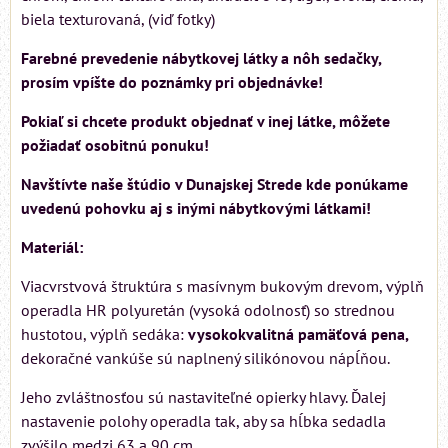
biela texturovaná, (viď fotky)
Farebné prevedenie nábytkovej látky a nôh sedačky,
prosím vpíšte do poznámky pri objednávke!
Pokiaľ si chcete produkt objednať v inej látke, môžete
požiadať osobitnú ponuku!
Navštívte naše štúdio v Dunajskej Strede kde ponúkame
uvedenú pohovku aj s inými nábytkovými látkami!
Materiál:
Viacvrstvová štruktúra s masívnym bukovým drevom, výplň
operadla HR polyuretán (vysoká odolnosť) so strednou
hustotou, výplň sedáka:
vysokokvalitná pamäťová pena,
dekoračné vankúše sú naplnený silikónovou nápĺňou.
Jeho zvláštnosťou sú nastaviteľné opierky hlavy. Ďalej
nastavenie polohy operadla tak, aby sa hĺbka sedadla
zvýšilo medzi 63 a 90 cm.