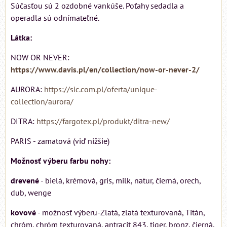
Súčasťou sú 2 ozdobné vankúše. Poťahy sedadla a
operadla sú odnímateľné.
Látka:
NOW OR NEVER:
https://www.davis.pl/en/collection/now-or-never-2/
AURORA:
https://sic.com.pl/oferta/unique-
collection/aurora/
DITRA:
https://fargotex.pl/produkt/ditra-new/
PARIS - zamatová (viď nižšie)
Možnosť výberu farbu nohy:
drevené
- bielá, krémová, gris, milk, natur, čierná, orech,
dub, wenge
kovové
- možnosť výberu-Zlatá, zlatá texturovaná, Titán,
chróm, chróm texturovaná, antracit 843, tiger, bronz, čierná,