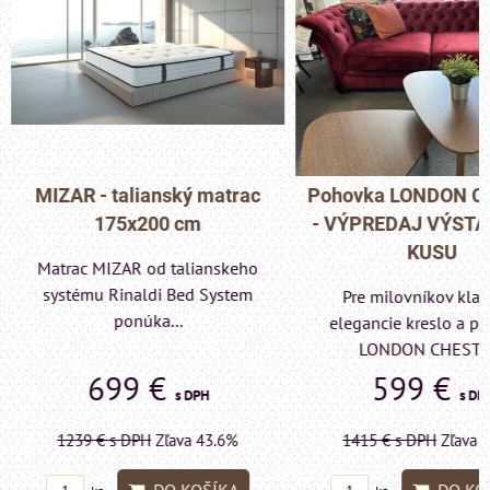
MIZAR - talianský matrac
Pohovka LONDON C
175x200 cm
- VÝPREDAJ VÝST
KUSU
Matrac MIZAR od talianskeho
systému Rinaldi Bed System
Pre milovníkov klas
ponúka...
elegancie kreslo a p
LONDON CHESTE
699 €
599 €
s DPH
s DP
1239 €
s DPH
Zľava 43.6%
1415 €
s DPH
Zľava 
DO KOŠÍKA
DO KO