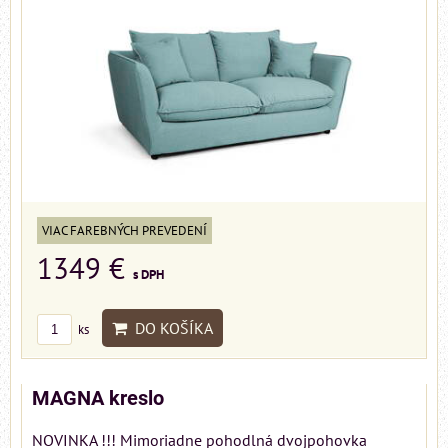
VIAC FAREBNÝCH PREVEDENÍ
1349 €
s DPH
DO KOŠÍKA
ks
MAGNA kreslo
NOVINKA !!! Mimoriadne pohodlná dvojpohovka