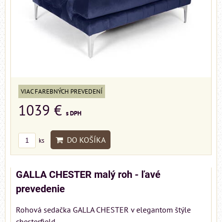
VIAC FAREBNÝCH PREVEDENÍ
1039 €
s DPH
DO KOŠÍKA
ks
GALLA CHESTER malý roh - ľavé
prevedenie
Rohová sedačka GALLA CHESTER v elegantom štýle
chesterfield.