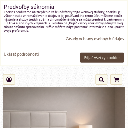
Predvoľby súkromia
Cookies používame na zlepšenie vašej návštevy tejto webovej stránky, analýzu jej
výkonnosti a zhromažďovanie údajov o jej používaní. Na tento účel môžeme použiť
nástroje a služby tretích strán a zhromaždené údaje sa môžu preniesť k partnerom v
EÚ, USA alebo iných krajinách. Kliknutím na „Prijať všetky cookies“ vyjadrujete svoj
súhlas s týmto spracovaním. Nižšie môžete nájsť podrobné informácie alebo upraviť
svoje preferencie.
Zásady ochrany osobných údajov
Ukázať podrobnosti
Prijať všetky cookies