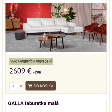
VIAC FAREBNÝCH PREVEDENÍ
2609 €
s DPH
DO KOŠÍKA
ks
GALLA taburetka malá