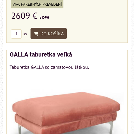
VIAC FAREBNÝCH PREVEDENÍ
2609 €
s DPH
DO KOŠÍKA
ks
GALLA taburetka veľká
Taburetka GALLA so zamatovou látkou.