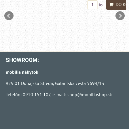
DO KO
ks
SHOWROOM:
mobilia nábytok
929 01 Dunajská Streda, Galantská cesta 5694/13
Telefón: 0910 151 107, e-mail:
shop@mobiliashop.sk