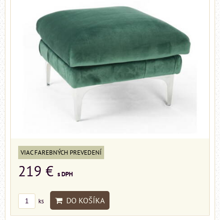
VIAC FAREBNÝCH PREVEDENÍ
219 €
s DPH
DO KOŠÍKA
ks