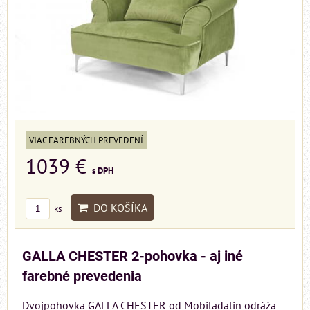
VIAC FAREBNÝCH PREVEDENÍ
1039 €
s DPH
DO KOŠÍKA
ks
GALLA CHESTER 2-pohovka - aj iné
farebné prevedenia
Dvojpohovka GALLA CHESTER od Mobiladalin odráža