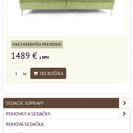
VIAC FAREBNÝCH PREVEDENÍ
1489 €
s DPH
DO KOŠÍKA
ks
SEDACIE SÚPRAVY
POHOVKY A SEDAČKY
ROHOVÁ SEDAČKA