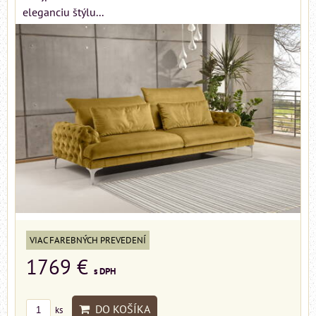
eleganciu štýlu...
VIAC FAREBNÝCH PREVEDENÍ
1769 €
s DPH
DO KOŠÍKA
ks