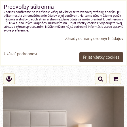
Predvoľby súkromia
Cookies používame na zlepšenie vašej návštevy tejto webovej stránky, analýzu jej
výkonnosti a zhromažďovanie údajov o jej používaní. Na tento účel môžeme použiť
nástroje a služby tretích strán a zhromaždené údaje sa môžu preniesť k partnerom v
EÚ, USA alebo iných krajinách. Kliknutím na „Prijať všetky cookies“ vyjadrujete svoj
súhlas s týmto spracovaním. Nižšie môžete nájsť podrobné informácie alebo upraviť
svoje preferencie.
Zásady ochrany osobných údajov
Ukázať podrobnosti
Prijať všetky cookies