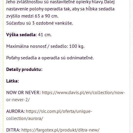
Jeho zvláštnosťou sú nastaviteľné opierky hlavy. Ďalej
nastavenie polohy operadla tak, aby sa hĺbka sedadla
zvýšilo medzi 63 a 90 cm.
Súčasťou sú 3 ozdobné vankúše.
Výška sedadla
: 41 cm.
Maximálna nosnosť / sedadlo: 100 kg.
Poťahy sedadla a operadla sú odnímateľné.
Detaily produktu:
Látka:
NOW OR NEVER:
https://www.davis.pl/en/collection/now-
or-never-2/
AURORA:
https://sic.com.pl/oferta/unique-
collection/aurora/
DITRA:
https://fargotex.pl/produkt/ditra-new/