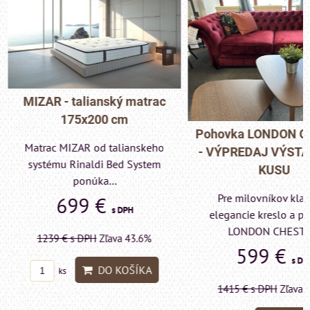
MIZAR - talianský matrac
175x200 cm
Pohovka LONDON C
Matrac MIZAR od talianskeho
- VÝPREDAJ VÝST
systému Rinaldi Bed System
KUSU
ponúka...
Pre milovníkov klas
699 €
s DPH
elegancie kreslo a p
LONDON CHESTE
1239 €
s DPH
Zľava 43.6%
599 €
s DP
DO KOŠÍKA
ks
1415 €
s DPH
Zľava 