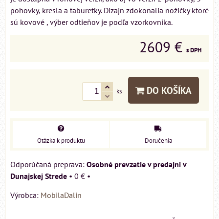
pohovky, kresla a taburetky. Dizajn zdokonalia nožičky ktoré
sú kovové , výber odtieňov je podľa vzorkovníka.
2609 €
s DPH
DO KOŠÍKA
ks
Otázka k produktu
Doručenia
Osobné prevzatie v predajni v
Dunajskej Strede
•
0 €
•
Výrobca:
MobilaDalin