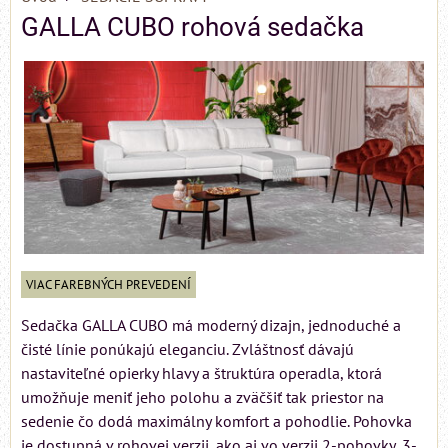
GALLA CUBO rohová sedačka
VIAC FAREBNÝCH PREVEDENÍ
Sedačka GALLA CUBO má moderný dizajn, jednoduché a
čisté línie ponúkajú eleganciu. Zvláštnosť dávajú
nastaviteľné opierky hlavy a štruktúra operadla, ktorá
umožňuje meniť jeho polohu a zväčšiť tak priestor na
sedenie čo dodá maximálny komfort a pohodlie. Pohovka
je dostupná v rohovej verzii, ako aj vo verzii 2-pohovky, 3-