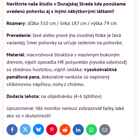
Navštívte naše štúdio v Dunajskej Strede kde ponúkame
uvedenú pohovku aj s inými nábytkovými látkami!
Rozmery
: dĺžka 310 cm / šírka 187 cm / výška 79 cm
Prevedenie:
ľavé alebo pravé (na úvodnej fotke je ľavá
varianta). Smer pohovky sa určuje sedením na pohovke.
Materiál:
viacvrstvová štruktúra s masívnym bukovým
drevom, výplň operadla HR polyuretán (vysoká odolnosť)
so strednou hustotou, výplň sedáka:
vysokokvalitná
pamäťová pena
, dekoračné vankúše sú naplnený
silikónovou nápĺňou, nohy z chrómu.
Dodacia lehota:
na objednávku (4-6 týždňov)
Upozornenie: Váš monitor nemusí zobrazovať farby, také
ako sú v skutočnosti!
Bluesky
Twitter
Facebook
Pinterest
Reddit
LinkedIn
WhatsApp
E-
mail