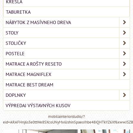
KRESLÁ
TABURETKA
NÁBYTOK Z MASÍVNEHO DREVA
STOLY
STOLIČKY
POSTELE
MATRACE A ROŠTY RESETO
MATRACE MAGNIFLEX
MATRACE BEST DREAM
DOPLNKY
VÝPREDAJ VÝSTAVNÝCH KUSOV
mobiliainteriorstudio/?
eid=ARAFHnj6s3e0ttWe8SXcoUNyMx6Jshin5paeoIhbe48iQHTkYZ6Xf6xwwJSZ