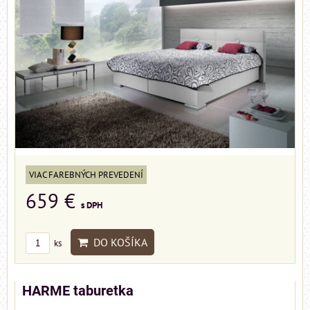
VIAC FAREBNÝCH PREVEDENÍ
659 €
s DPH
DO KOŠÍKA
ks
HARME taburetka