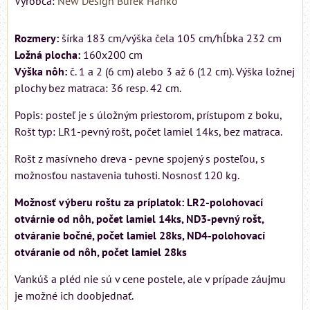
Výrobca:
New Design Burek Hanko
Rozmery:
šírka 183 cm/výška čela 105 cm/hĺbka 232 cm
Ložná plocha:
160x200 cm
Výška nôh:
č. 1 a 2 (6 cm) alebo 3 až 6 (12 cm). Výška ložnej
plochy bez matraca: 36 resp. 42 cm.
Popis: posteľ je s úložným priestorom, prístupom z boku,
Rošt typ: LR1-pevný rošt, počet lamiel 14ks, bez matraca.
Rošt z masívneho dreva - pevne spojený s posteľou, s
možnosťou nastavenia tuhosti. Nosnosť 120 kg.
Možnosť výberu roštu za príplatok: LR2-polohovací
otvárnie od nôh, počet lamiel 14ks, ND3-pevný rošt,
otváranie bočné, počet lamiel 28ks, ND4-polohovací
otváranie od nôh, počet lamiel 28ks
Vankúš a pléd nie sú v cene postele, ale v prípade záujmu
je možné ich doobjednať.