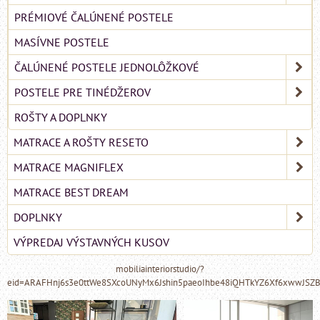
PRÉMIOVÉ ČALÚNENÉ POSTELE
MASÍVNE POSTELE
ČALÚNENÉ POSTELE JEDNOLÔŽKOVÉ
POSTELE PRE TINÉDŽEROV
ROŠTY A DOPLNKY
MATRACE A ROŠTY RESETO
MATRACE MAGNIFLEX
MATRACE BEST DREAM
DOPLNKY
VÝPREDAJ VÝSTAVNÝCH KUSOV
mobiliainteriorstudio/?
eid=ARAFHnj6s3e0ttWe8SXcoUNyMx6Jshin5paeoIhbe48iQHTkYZ6Xf6xwwJSZ