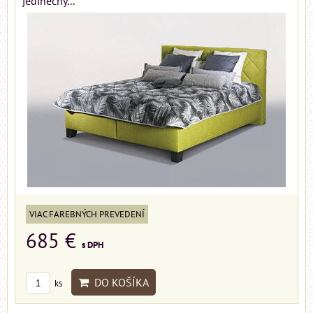
jedinečný...
VIAC FAREBNÝCH PREVEDENÍ
685 €
s DPH
DO KOŠÍKA
ks