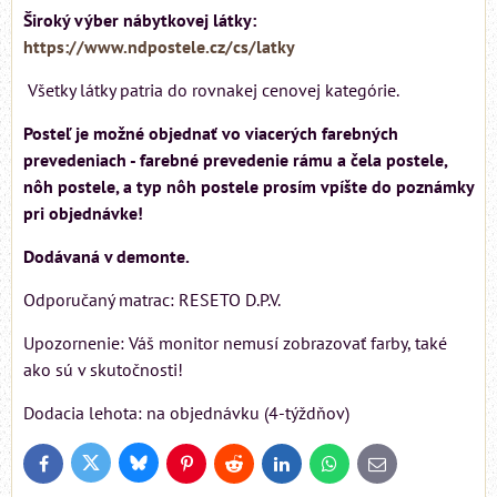
Široký výber nábytkovej látky:
https://www.ndpostele.cz/cs/latky
Všetky látky patria do rovnakej cenovej kategórie.
Posteľ je možné objednať vo viacerých farebných
prevedeniach - farebné prevedenie rámu a čela postele,
nôh postele, a typ nôh postele prosím vpíšte do poznámky
pri objednávke!
Dodávaná v demonte.
Odporučaný matrac: RESETO D.P.V.
Upozornenie: Váš monitor nemusí zobrazovať farby, také
ako sú v skutočnosti!
Dodacia lehota: na objednávku (4-týždňov)
Bluesky
Twitter
Facebook
Pinterest
Reddit
LinkedIn
WhatsApp
E-
mail