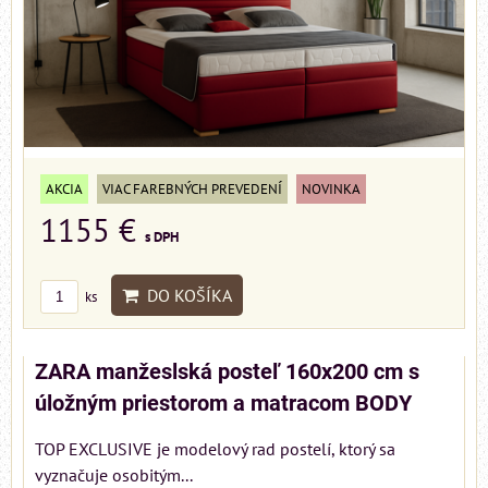
AKCIA
VIAC FAREBNÝCH PREVEDENÍ
NOVINKA
1155 €
s DPH
DO KOŠÍKA
ks
ZARA manžeslská posteľ 160x200 cm s
úložným priestorom a matracom BODY
TOP EXCLUSIVE je modelový rad postelí, ktorý sa
vyznačuje osobitým...