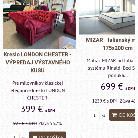
MIZAR - talianský matrac
175x200 cm
Pohovka LONDON C
Matrac MIZAR od talianskeho
- VÝPREDAJ VÝST
systému Rinaldi Bed System
KUSU
ponúka...
Pre milovníkov klas
699 €
s DPH
elegancie kreslo a p
LONDON CHESTE
1239 €
s DPH
Zľava 43.6%
599 €
s DP
DO KOŠÍKA
ks
1415 €
s DPH
Zľava 
DO KO
ks