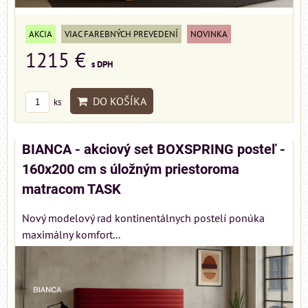
AKCIA
VIAC FAREBNÝCH PREVEDENÍ
NOVINKA
1215 €
s DPH
DO KOŠÍKA
ks
BIANCA - akciový set BOXSPRING posteľ -
160x200 cm s úložným priestoroma
matracom TASK
Nový modelový rad kontinentálnych postelí ponúka
maximálny komfort...