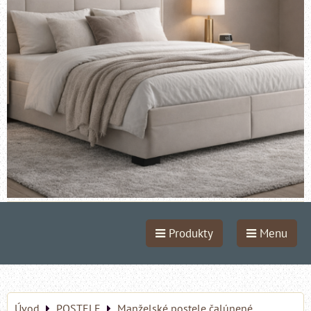
Produkty
Menu
Úvod
POSTELE
Manželské postele čalúnené