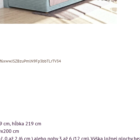
Xf6xwwJSZBzuPmlN9Fp3bbTLrTV34
MIZAR - talianský
ON
Kreslo LONDON
99 cm, hĺbka 219 cm
matrac 175x200 cm
CHESTER -
x200 cm
VÝPREDAJ
č. 0 až 2 (6 cm ) alebo nohy 3 až 6 (12 cm). Výška ložnej plochy be