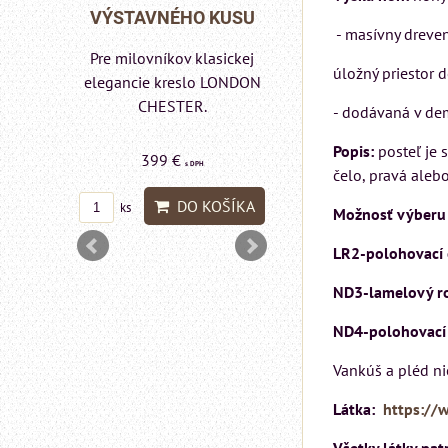
Matrac MIZAR od
O KUSU
VÝSTAVNÉHO K
talianskeho systému
- masívny dreve
Rinaldi Bed System
klasickej
Pre milovníkov klas
úložný priestor 
ponúka...
lo LONDON
elegancie kreslo
R.
pohovka LOND
- dodávaná v de
CHESTER.
Popis:
posteľ je 
699 €
599 €
s DPH
PH
s DPH
čelo, pravá alebo
DO KOŠÍKA
 KOŠÍKA
DO KO
ks
ks
Možnosť výberu 
LR2-polohovací o
ND3-lamelový roš
ND4-polohovací 
Vankúš a pléd ni
Látka:
https://