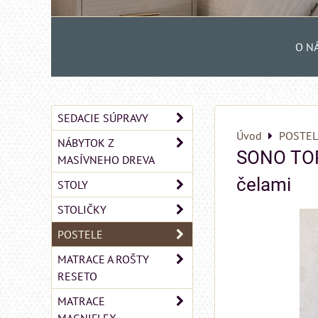
O N
SEDACIE SÚPRAVY
Úvod
POSTEL
NÁBYTOK Z
SONO TOP
MASÍVNEHO DREVA
čelami
STOLY
STOLIČKY
POSTELE
MATRACE A ROŠTY
RESETO
MATRACE