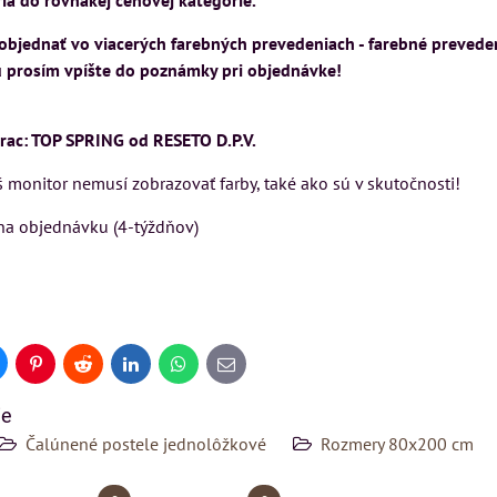
ria do rovnakej cenovej kategórie.
objednať vo viacerých farebných prevedeniach - farebné preveden
u prosím vpíšte do poznámky pri objednávke!
ac: TOP SPRING od RESETO D.P.V.
 monitor nemusí zobrazovať farby, také ako sú v skutočnosti!
na objednávku (4-týždňov)
uesky
Pinterest
Reddit
LinkedIn
WhatsApp
E-
mail
ie
Čalúnené postele jednolôžkové
Rozmery 80x200 cm