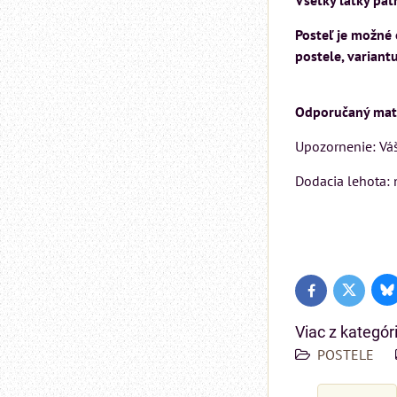
Všetky látky pat
Posteľ je možné 
postele, variant
Odporučaný matr
Upozornenie: Váš
Dodacia lehota: 
Bl
Twitter
Facebook
Viac z kategór
POSTELE