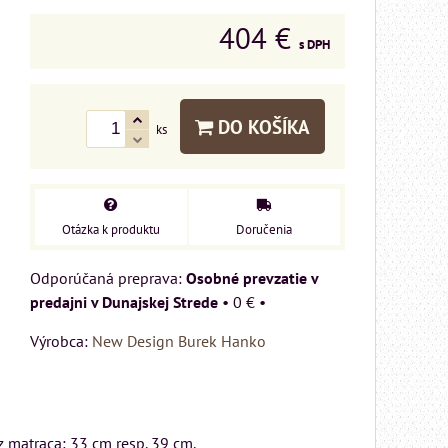
404 €
s DPH
DO KOŠÍKA
ks
Otázka k produktu
Doručenia
Osobné prevzatie v
predajni v Dunajskej Strede
•
0 €
•
Výrobca:
New Design Burek Hanko
z matraca: 33 cm resp. 39 cm.