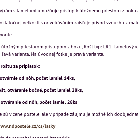
Matrac MIZAR od
USU
VÝSTAVNÉHO KUSU
talianskeho systému
ný rám s lamelami umožňuje prístup k úložnému priestoru z boku
Rinaldi Bed System
ickej
Pre milovníkov klasickej
dostatočnej veľkosti s odvetráváním zaisťuje prívod vzduchu k ma
ponúka...
 a
elegancie kreslo LONDON
ON
CHESTER.
monte.
s úložným priestorom prístupom z boku, Rošt typ: LR1- lamelový ro
699 €
399 €
s DPH
s DPH
 ľavá varianta. Na úvodnej fotke je pravá varianta.
DO KOŠÍK
ŠÍKA
DO KOŠÍKA
ks
ks
roštu za príplatok:
tvárnie od nôh, počet lamiel 14ks,
t, otváranie bočné, počet lamiel 28ks,
otváranie od nôh, počet lamiel 28ks
e sú v cene postele, ale v prípade záujmu je možné ich doobjednať
www.ndpostele.cz/cs/latky