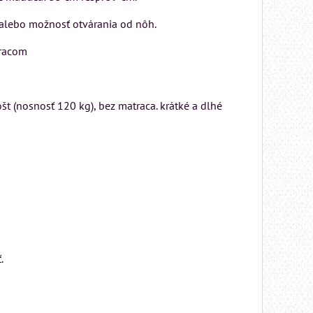
 alebo možnosť otvárania od nôh.
tracom
št (nosnosť 120 kg), bez matraca. krátké a dlhé
A
.