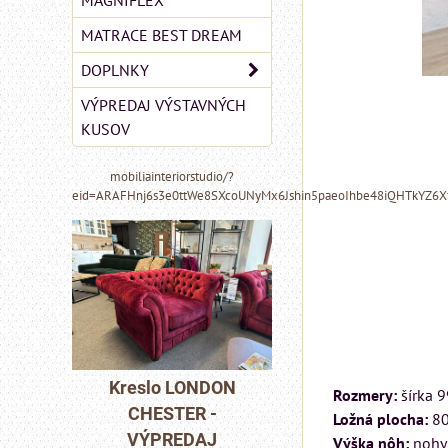
MAGNIFLEX
MATRACE BEST DREAM
DOPLNKY
VÝPREDAJ VÝSTAVNÝCH
KUSOV
mobiliainteriorstudio/?
eid=ARAFHnj6s3e0ttWe8SXcoUNyMx6Jshin5paeoIhbe48iQHTkYZ6
MIZAR - talianský
NDON
Pohovka LOND
Rozmery:
šírka 
matrac 175x200 cm
 -
CHESTER -
Ložná plocha:
80
AJ
VÝPREDAJ
Výška nôh:
nohy 