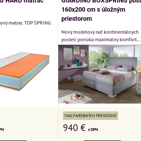
G HARD matrac
GIARDINO BOXSPRING post
160x200 cm s úložným
priestorom
kový matrac TOP SPRING
Nový modelový rad kontinentálnych
postelí ponúka maximálny komfort...
VIAC FAREBNÝCH PREVEDENÍ
940 €
PH
s DPH