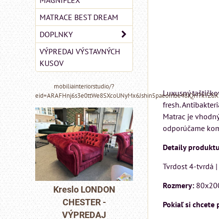
MAGNIFLEX
MATRACE BEST DREAM
DOPLNKY
VÝPREDAJ VÝSTAVNÝCH
KUSOV
mobiliainteriorstudio/?
Luxusný taštičko
eid=ARAFHnj6s3e0ttWe8SXcoUNyMx6Jshin5paeoIhbe48iQHTkYZ6
fresh. Antibakte
Matrac je vhodný
odporúčame komb
Detaily produktu
Tvrdost 4-tvrdá 
MIZAR - talianský
matrac 175x200 cm
Rozmery:
80x20
DON
Pohovka LONDO
-
CHESTER -
Matrac MIZAR od
Pokiaľ si chcete
J
VÝPREDAJ
talianskeho systému