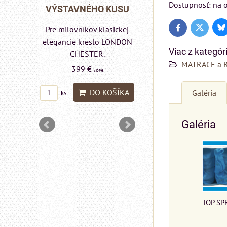
Dostupnosť: na o
Rinaldi Bed System
 KUSU
VÝSTAVNÉHO KU
ponúka...
asickej
Pre milovníkov klasic
Bl
Twitter
Facebook
699 €
s DPH
 LONDON
elegancie kreslo a
Viac z kategór
pohovka LONDON
DO KOŠÍKA
ks
MATRACE a 
CHESTER.
599 €
s DPH
OŠÍKA
Galéria
DO KOŠÍ
ks
Galéria
TOP SP