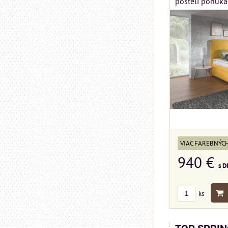
postelí ponúka
VIAC FAREBNÝC
940 €
s D
ks