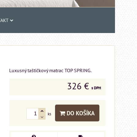
AKT
Luxusný taštičkový matrac TOP SPRING.
326 €
s DPH
DO KOŠÍKA
ks