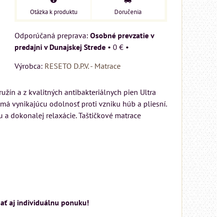
Otázka k produktu
Doručenia
Osobné prevzatie v
predajni v Dunajskej Strede
•
0 €
•
Výrobca:
RESETO D.P.V. - Matrace
žín a z kvalitných antibakteriálnych pien Ultra
 má vynikajúcu odolnosť proti vzniku húb a pliesní.
 a dokonalej relaxácie. Taštičkové matrace
dať aj individuálnu ponuku!