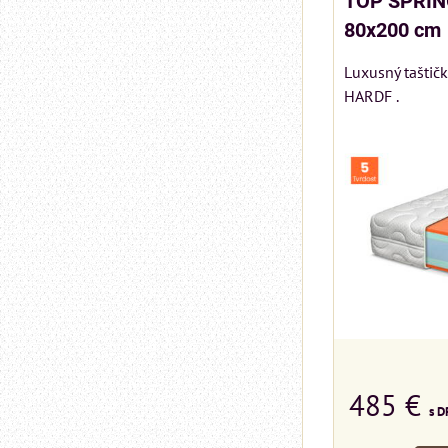
TOP SPRIN
80x200 cm
Luxusný taštič
HARDF .
485 €
s D