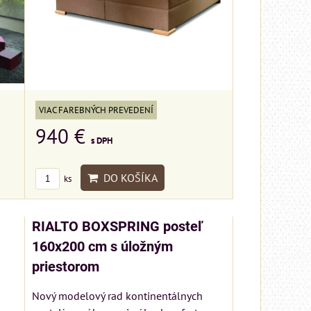
VIAC FAREBNÝCH PREVEDENÍ
940 €
s DPH
DO KOŠÍKA
ks
RIALTO BOXSPRING posteľ
160x200 cm s úložným
priestorom
Nový modelový rad kontinentálnych