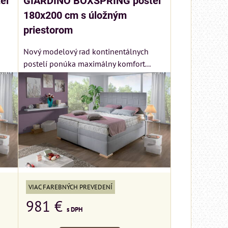
eľ
GIARDINO BOXSPRING posteľ
180x200 cm s úložným
priestorom
Nový modelový rad kontinentálnych
postelí ponúka maximálny komfort...
VIAC FAREBNÝCH PREVEDENÍ
981 €
s DPH