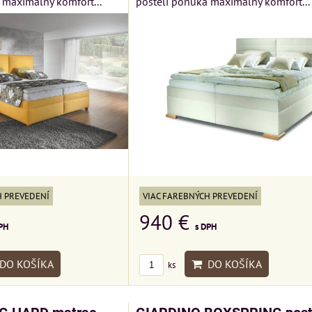
 maximálny komfort...
postelí ponúka maximálny komfort...
VIAC FAREBNÝCH PREVEDENÍ
H PREVEDENÍ
940 €
s DPH
PH
DO KOŠÍKA
DO KOŠÍKA
ks