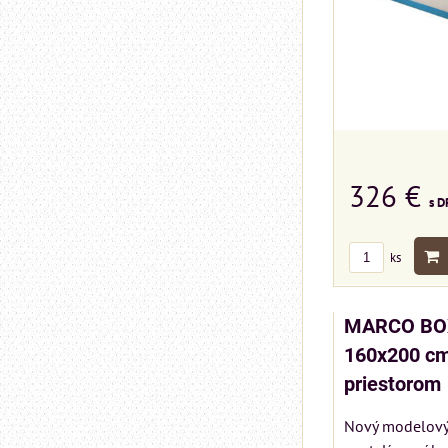
326 €
s D
ks
MARCO BOX
160x200 cm
priestorom
Nový modelový