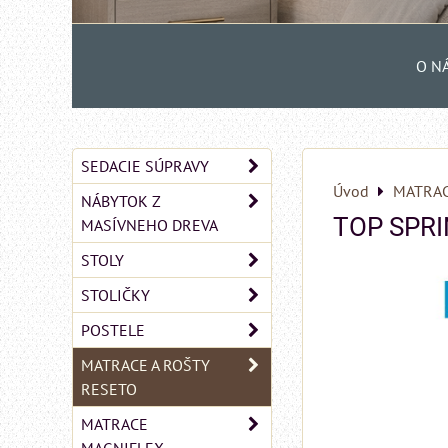
O N
SEDACIE SÚPRAVY
Úvod
MATRAC
NÁBYTOK Z
TOP SPRI
MASÍVNEHO DREVA
STOLY
STOLIČKY
POSTELE
MATRACE A ROŠTY
RESETO
MATRACE