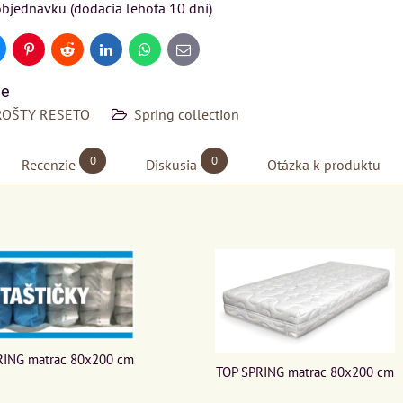
bjednávku (dodacia lehota 10 dní)
Rinaldi Bed System
SU
VÝSTAVNÉHO KUSU
ponúka...
kej
Pre milovníkov klasickej
uesky
Pinterest
Reddit
LinkedIn
WhatsApp
E-
699 €
mail
s DPH
elegancie kreslo LONDON
ie
CHESTER.
DO KOŠÍKA
ks
ROŠTY RESETO
Spring collection
399 €
s DPH
0
0
DO KOŠÍKA
Recenzie
Diskusia
Otázka k produktu
ks
KA
RING matrac 80x200 cm
TOP SPRING matrac 80x200 cm