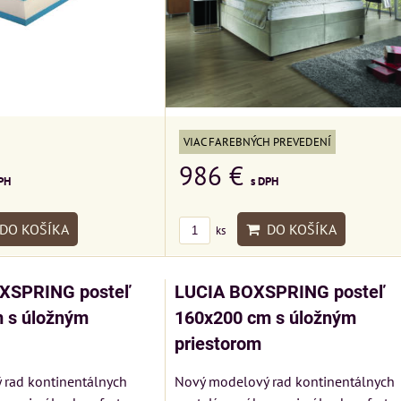
VIAC FAREBNÝCH PREVEDENÍ
986 €
PH
s DPH
DO KOŠÍKA
DO KOŠÍKA
ks
SPRING posteľ
LUCIA BOXSPRING posteľ
 s úložným
160x200 cm s úložným
priestorom
 rad kontinentálnych
Nový modelový rad kontinentálnych