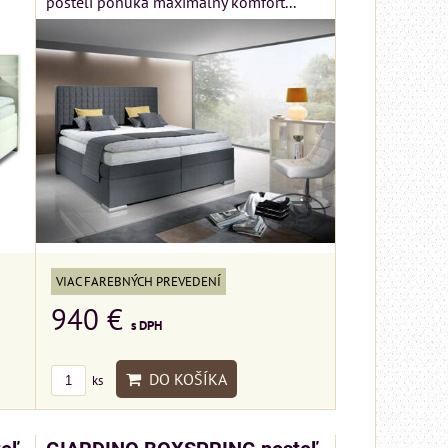
postelí ponúka maximálny komfort...
VIAC FAREBNÝCH PREVEDENÍ
940 €
s DPH
DO KOŠÍKA
ks