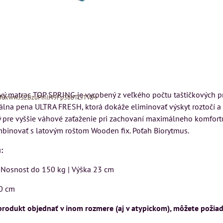
vý matrac TOP SPRING je vyrobený z veľkého počtu taštičkových pru
Xf6xwwJSZBzuPmlN9Fp3bbTLrTV34
riálna pena ULTRA FRESH, ktorá dokáže eliminovať výskyt roztočí a
 pre vyššie váhové zaťaženie pri zachovaní maximálneho komfortu
inovať s latovým roštom Wooden fix. Poťah Biorytmus.
:
| Nosnost do 150 kg | Výška 23 cm
MIZAR - talianský
matrac 175x200 cm
0 cm
N
Kreslo LONDON
CHESTER -
Matrac MIZAR od
 produkt objednať v inom rozmere (aj v atypickom), môžete požia
VÝPREDAJ
talianskeho systému