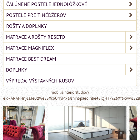
ČALÚNENÉ POSTELE JEDNOLÔŽKOVÉ
POSTELE PRE TINÉDŽEROV
ROŠTY A DOPLNKY
MATRACE A ROŠTY RESETO
MATRACE MAGNIFLEX
MATRACE BEST DREAM
DOPLNKY
VÝPREDAJ VÝSTAVNÝCH KUSOV
mobiliainteriorstudio/?
eid=ARAFHnj6s3e0ttWe8SXcoUNyMx6Jshin5paeoIhbe48iQHTkYZ6Xf6xwwJSZ