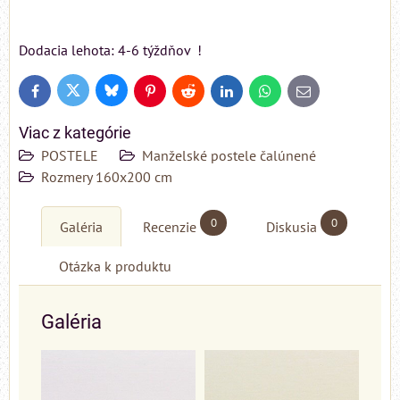
Dodacia lehota: 4-6 týždňov !
Bluesky
Twitter
Facebook
Pinterest
Reddit
LinkedIn
WhatsApp
E-
mail
Viac z kategórie
POSTELE
Manželské postele čalúnené
Rozmery 160x200 cm
0
0
Galéria
Recenzie
Diskusia
Otázka k produktu
Galéria