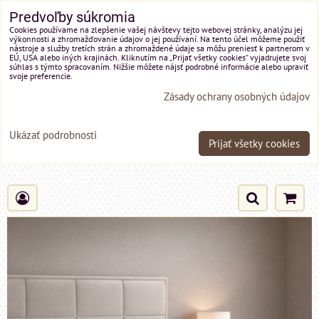
Predvoľby súkromia
Cookies používame na zlepšenie vašej návštevy tejto webovej stránky, analýzu jej
výkonnosti a zhromažďovanie údajov o jej používaní. Na tento účel môžeme použiť
nástroje a služby tretích strán a zhromaždené údaje sa môžu preniesť k partnerom v
EÚ, USA alebo iných krajinách. Kliknutím na „Prijať všetky cookies“ vyjadrujete svoj
súhlas s týmto spracovaním. Nižšie môžete nájsť podrobné informácie alebo upraviť
svoje preferencie.
Zásady ochrany osobných údajov
Ukázať podrobnosti
Prijať všetky cookies