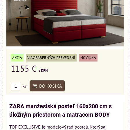
AKCIA
VIAC FAREBNÝCH PREVEDENÍ
NOVINKA
1155 €
s DPH
DO KOŠÍKA
ks
ZARA manžeslská posteľ 160x200 cm s
úložným priestorom a matracom BODY
TOP EXCLUSIVE je modelový rad postelí, ktorý sa