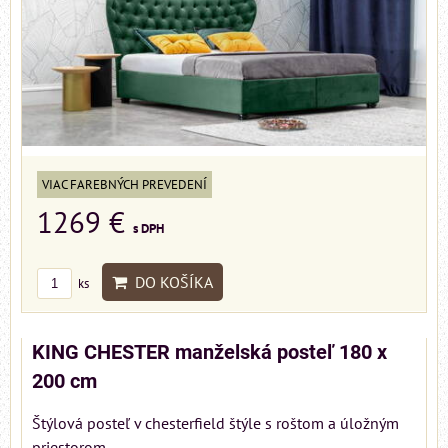
VIAC FAREBNÝCH PREVEDENÍ
1269 €
s DPH
DO KOŠÍKA
ks
KING CHESTER manželská posteľ 180 x
200 cm
Štýlová posteľ v chesterfield štýle s roštom a úložným
priestorom...