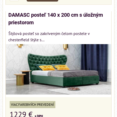
DAMASC posteľ 140 x 200 cm s úložným
priestorom
Štýlová posteľ so zakriveným čelom postele v
chesterfield štýle s...
VIAC FAREBNÝCH PREVEDENÍ
1229 €
s DPH