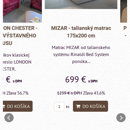
MIZAR - talianský matrac
Pohovka LONDON C
175x200 cm
- VÝPREDAJ VÝST
KUSU
Matrac MIZAR od talianskeho
systému Rinaldi Bed System
Pre milovníkov klas
ponúka...
elegancie kreslo a p
LONDON CHESTE
699 €
599 €
s DPH
s DP
1239 €
s DPH
Zľava 43.6%
1415 €
s DPH
Zľava 
DO KOŠÍKA
DO KO
ks
ks