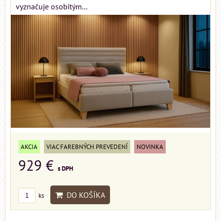
vyznačuje osobitým...
AKCIA
VIAC FAREBNÝCH PREVEDENÍ
NOVINKA
929 €
s DPH
DO KOŠÍKA
ks