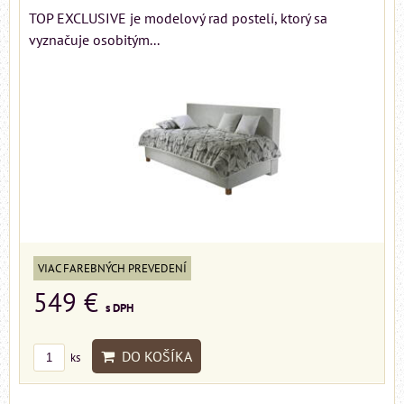
TOP EXCLUSIVE je modelový rad postelí, ktorý sa
vyznačuje osobitým...
VIAC FAREBNÝCH PREVEDENÍ
549 €
s DPH
DO KOŠÍKA
ks