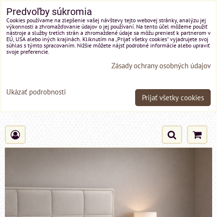
Predvoľby súkromia
Cookies používame na zlepšenie vašej návštevy tejto webovej stránky, analýzu jej
výkonnosti a zhromažďovanie údajov o jej používaní. Na tento účel môžeme použiť
nástroje a služby tretích strán a zhromaždené údaje sa môžu preniesť k partnerom v
EÚ, USA alebo iných krajinách. Kliknutím na „Prijať všetky cookies“ vyjadrujete svoj
súhlas s týmto spracovaním. Nižšie môžete nájsť podrobné informácie alebo upraviť
svoje preferencie.
Zásady ochrany osobných údajov
Ukázať podrobnosti
Prijať všetky cookies