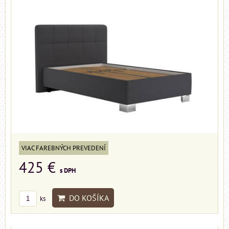
VIAC FAREBNÝCH PREVEDENÍ
425 €
s DPH
DO KOŠÍKA
ks