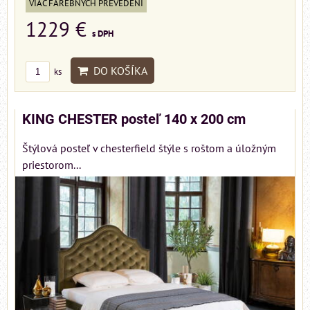
VIAC FAREBNÝCH PREVEDENÍ
1229 €
s DPH
DO KOŠÍKA
ks
KING CHESTER posteľ 140 x 200 cm
Štýlová posteľ v chesterfield štýle s roštom a úložným
priestorom...