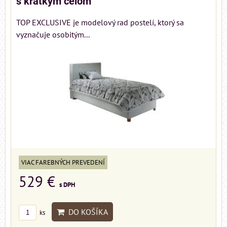
s krátkým čelom
TOP EXCLUSIVE je modelový rad postelí, ktorý sa
vyznačuje osobitým...
VIAC FAREBNÝCH PREVEDENÍ
529 €
s DPH
DO KOŠÍKA
ks