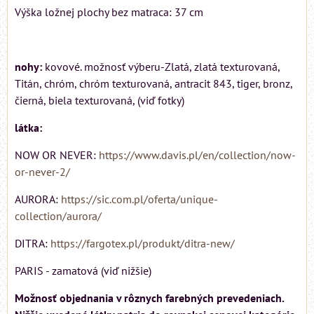
Výška ložnej plochy bez matraca: 37 cm
nohy:
kovové. možnosť výberu-Zlatá, zlatá texturovaná,
Titán, chróm, chróm texturovaná, antracit 843, tiger, bronz,
čierná, biela texturovaná, (viď fotky)
látka:
NOW OR NEVER:
https://www.davis.pl/en/collection/now-
or-never-2/
AURORA:
https://sic.com.pl/oferta/unique-
collection/aurora/
DITRA:
https://fargotex.pl/produkt/ditra-new/
PARIS - zamatová (viď nižšie)
Možnosť objednania v rôznych farebných prevedeniach.