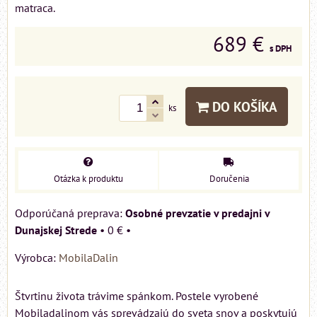
matraca.
689 €
s DPH
DO KOŠÍKA
ks
Otázka k produktu
Doručenia
Osobné prevzatie v predajni v
Dunajskej Strede
•
0 €
•
Výrobca:
MobilaDalin
Štvrtinu života trávime spánkom. Postele vyrobené
Mobiladalinom vás sprevádzajú do sveta snov a poskytujú