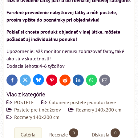
Nižšie uvedené látky patria do rovnakej cenovej kategórie.
Farebné prevedenie nábytkovej látky a nôh postele,
prosím vpíšte do poznámky pri objednávke!
Pokiaľ si chcete produkt objednať v inej látke, môžete
požiadať aj individuálnu ponuku!
Upozornenie: Váš monitor nemusí zobrazovať farby, také
ako sú v skutočnosti!
Dodacia lehota:4-6 týždňov
Bluesky
Twitter
Facebook
Pinterest
Reddit
LinkedIn
WhatsApp
E-
mail
Viac z kategórie
POSTELE
Čalúnené postele jednolôžkové
Postele pre tinédžerov
Rozmery 140x200 cm
Rozmery 140x200 cm
0
0
Galéria
Recenzie
Diskusia