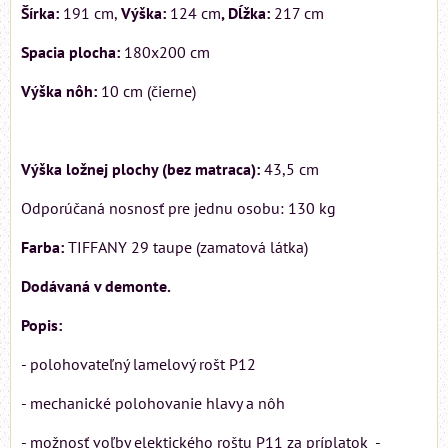
Šírka:
191 cm,
Výška:
124 cm
, Dĺžka:
217 cm
Spacia plocha:
180x200 cm
Výška nôh:
10 cm (čierne)
Výška ložnej plochy (bez matraca):
43,5 cm
Odporúčaná nosnosť pre jednu osobu: 130 kg
Farba:
TIFFANY 29 taupe (zamatová látka)
Dodávaná v demonte.
Popis:
- polohovateľný lamelový rošt P12
- mechanické polohovanie hlavy a nôh
- možnosť voľby elektického roštu P11 za príplatok -