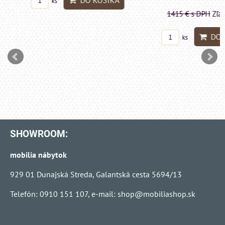
DO KOŠÍKA
ks
1415 €
s DPH
Zľava 
DO KO
ks
SHOWROOM:
mobilia nábytok
929 01 Dunajská Streda, Galantská cesta 5694/13
Telefón: 0910 151 107, e-mail:
shop@mobiliashop.sk