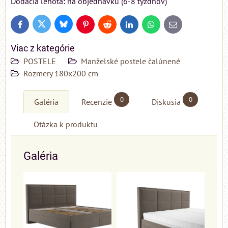
Dodacia lehota: na objednávku (6-8 týždňov)
Bluesky
Twitter
Facebook
Pinterest
Reddit
LinkedIn
WhatsApp
E-
mail
Viac z kategórie
POSTELE
Manželské postele čalúnené
Rozmery 180x200 cm
0
0
Galéria
Recenzie
Diskusia
Otázka k produktu
Galéria