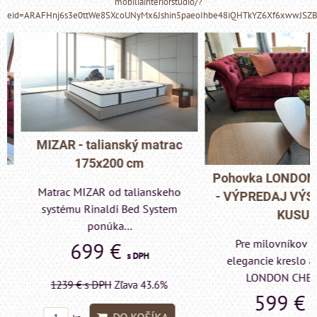
mobiliainteriorstudio/?
eid=ARAFHnj6s3e0ttWe8SXcoUNyMx6Jshin5paeoIhbe48iQHTkYZ6Xf6xwwJSZ
MIZAR - talianský matrac
175x200 cm
Pohovka LONDON C
Matrac MIZAR od talianskeho
- VÝPREDAJ VÝST
systému Rinaldi Bed System
KUSU
ponúka...
Pre milovníkov klas
699 €
s DPH
elegancie kreslo a p
LONDON CHESTE
1239 €
s DPH
Zľava 43.6%
599 €
s DP