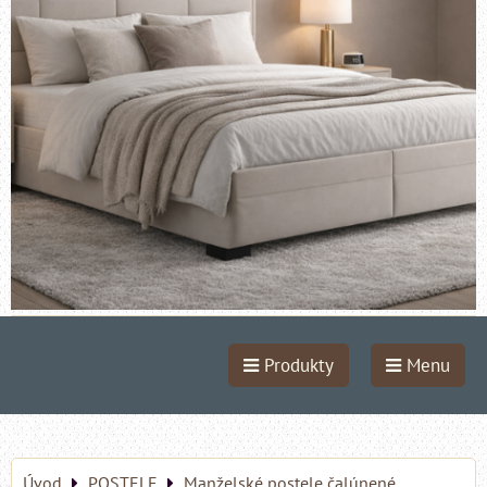
Produkty
Menu
Úvod
POSTELE
Manželské postele čalúnené