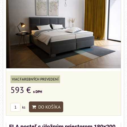
VIAC FAREBNÝCH PREVEDENÍ
593 €
s DPH
DO KOŠÍKA
ks
ELA posteľ s úložným priestorom 180x200