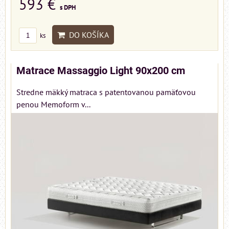
593 €
s DPH
DO KOŠÍKA
ks
Matrace Massaggio Light 90x200 cm
Stredne mäkký matraca s patentovanou pamäťovou
penou Memoform v...