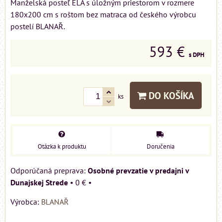
Manželská posteľ ELA s úložným priestorom v rozmere
180x200 cm s roštom bez matraca od českého výrobcu
postelí BLANAŘ.
593 €
s DPH
DO KOŠÍKA
ks
Otázka k produktu
Doručenia
Osobné prevzatie v predajni v
Dunajskej Strede
•
0 €
•
Výrobca:
BLANAŘ