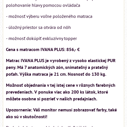
polohovanie hlavy pomocou ovládača
- možnosť výberu voľne položeného matraca
- úložný priestor sa otvára od nôh
- možnosť dokúpiť exkluzívny topper
Cena s matracom IVANA PLUS: 856,- €
Matrac IVANA PLUS je vyrobený z vysoko elastickej PUR
peny. Má 7 anatomických zón, snímateľný a prateľný
poťah. Výška matraca je 21 cm. Nosnosť do 130 kg.
Možnosť objednania v tej istej cene v rôznych farebných
prevedeniach. V ponuke viac ako 200 ks látok, ktoré
môžete osobne si pozrieť v našich predajniach.
Upozornenie: Váš monitor nemusí zobrazovať farby, také
ako sú v skutočnosti!