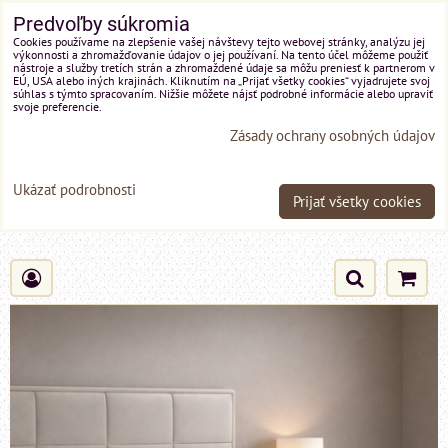
Predvoľby súkromia
Cookies používame na zlepšenie vašej návštevy tejto webovej stránky, analýzu jej
výkonnosti a zhromažďovanie údajov o jej používaní. Na tento účel môžeme použiť
nástroje a služby tretích strán a zhromaždené údaje sa môžu preniesť k partnerom v
EÚ, USA alebo iných krajinách. Kliknutím na „Prijať všetky cookies“ vyjadrujete svoj
súhlas s týmto spracovaním. Nižšie môžete nájsť podrobné informácie alebo upraviť
svoje preferencie.
Zásady ochrany osobných údajov
Ukázať podrobnosti
Prijať všetky cookies