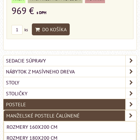
969 €
s DPH
DO KOŠÍKA
ks
SEDACIE SÚPRAVY
NÁBYTOK Z MASÍVNEHO DREVA
STOLY
STOLIČKY
POSTELE
MANŽELSKÉ POSTELE ČALÚNENÉ
ROZMERY 160X200 CM
ROZMERY 180X200 CM