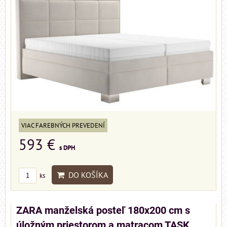
VIAC FAREBNÝCH PREVEDENÍ
593 €
s DPH
DO KOŠÍKA
ks
ZARA manželská posteľ 180x200 cm s
úložným priestorom a matracom TASK