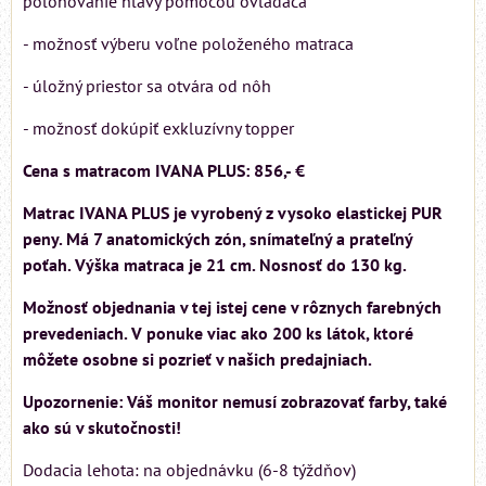
polohovanie hlavy pomocou ovládača
- možnosť výberu voľne položeného matraca
- úložný priestor sa otvára od nôh
- možnosť dokúpiť exkluzívny topper
Cena s matracom IVANA PLUS: 856,- €
Matrac IVANA PLUS je vyrobený z vysoko elastickej PUR
peny. Má 7 anatomických zón, snímateľný a prateľný
poťah. Výška matraca je 21 cm. Nosnosť do 130 kg.
Možnosť objednania v tej istej cene v rôznych farebných
prevedeniach. V ponuke viac ako 200 ks látok, ktoré
môžete osobne si pozrieť v našich predajniach.
Upozornenie: Váš monitor nemusí zobrazovať farby, také
ako sú v skutočnosti!
Dodacia lehota: na objednávku (6-8 týždňov)