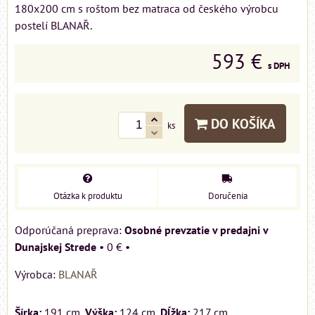
180x200 cm s roštom bez matraca od českého výrobcu
postelí BLANAŘ.
593 €
s DPH
DO KOŠÍKA
ks
Otázka k produktu
Doručenia
Osobné prevzatie v predajni v
Dunajskej Strede
•
0 €
•
Výrobca:
BLANAŘ
Šírka:
191 cm,
Výška:
124 cm
, Dĺžka:
217 cm