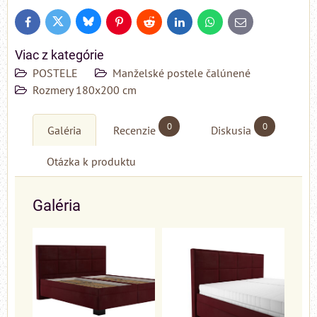
Bluesky
Twitter
Facebook
Pinterest
Reddit
LinkedIn
WhatsApp
E-
mail
Viac z kategórie
POSTELE
Manželské postele čalúnené
Rozmery 180x200 cm
0
0
Galéria
Recenzie
Diskusia
Otázka k produktu
Galéria