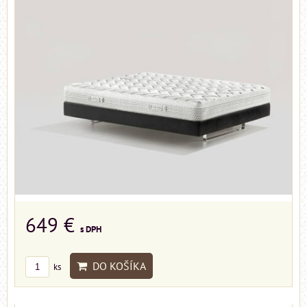
649 €
s DPH
DO KOŠÍKA
ks