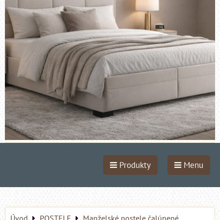
Produkty
Menu
Úvod
POSTELE
Manželské postele čalúnené