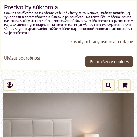
Predvoľby súkromia
Cookies používame na zlepšenie vašej návštevy tejto webovej stránky, analýzu jej
výkonnosti a zhromažďovanie údajov o jej používaní. Na tento účel môžeme použiť
nástroje a služby tretích strán a zhromaždené údaje sa môžu preniesť k partnerom v
EÚ, USA alebo iných krajinách. Kliknutím na „Prijať všetky cookies“ vyjadrujete svoj
súhlas s týmto spracovaním. Nižšie môžete nájsť podrobné informácie alebo upraviť
svoje preferencie.
Zásady ochrany osobných údajov
Ukázať podrobnosti
Prijať všetky cookies