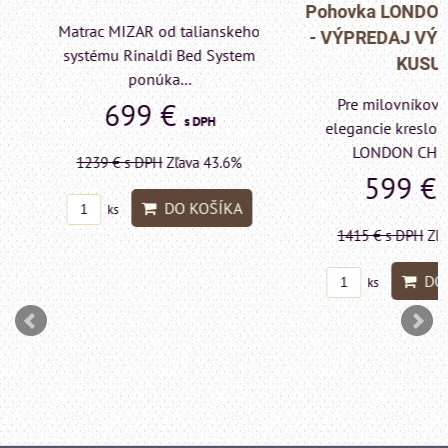
Pohovka LONDON C
Matrac MIZAR od talianskeho
- VÝPREDAJ VÝST
systému Rinaldi Bed System
KUSU
ponúka...
Pre milovníkov klas
699 €
s DPH
elegancie kreslo a p
LONDON CHESTE
1239 €
s DPH
Zľava 43.6%
599 €
s DP
DO KOŠÍKA
ks
1415 €
s DPH
Zľava 
DO KO
ks