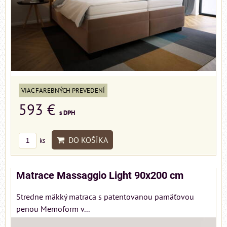
VIAC FAREBNÝCH PREVEDENÍ
593 €
s DPH
DO KOŠÍKA
ks
Matrace Massaggio Light 90x200 cm
Stredne mäkký matraca s patentovanou pamäťovou
penou Memoform v...