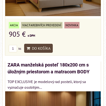
AKCIA
VIAC FAREBNÝCH PREVEDENÍ
NOVINKA
905 €
s DPH
DO KOŠÍKA
ks
ZARA manželská posteľ 180x200 cm s
úložným priestorom a matracom BODY
TOP EXCLUSIVE je modelový rad postelí, ktorý sa
vyznačuje osobitým...