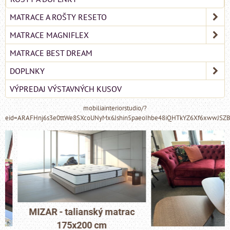
MATRACE A ROŠTY RESETO
MATRACE MAGNIFLEX
MATRACE BEST DREAM
DOPLNKY
VÝPREDAJ VÝSTAVNÝCH KUSOV
mobiliainteriorstudio/?
eid=ARAFHnj6s3e0ttWe8SXcoUNyMx6Jshin5paeoIhbe48iQHTkYZ6Xf6xwwJSZ
MIZAR - talianský matrac
175x200 cm