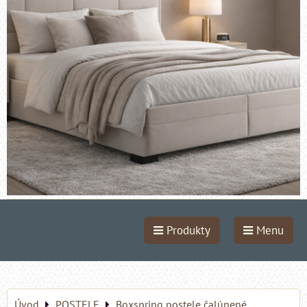
Produkty
Menu
Úvod
POSTELE
Boxspring postele čalúnené