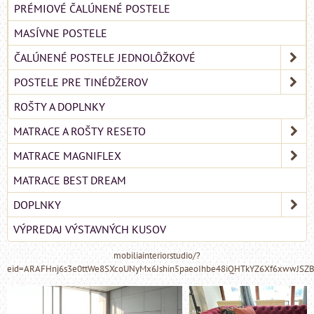
PRÉMIOVÉ ČALÚNENÉ POSTELE
MASÍVNE POSTELE
ČALÚNENÉ POSTELE JEDNOLÔŽKOVÉ
POSTELE PRE TINÉDŽEROV
ROŠTY A DOPLNKY
MATRACE A ROŠTY RESETO
MATRACE MAGNIFLEX
MATRACE BEST DREAM
DOPLNKY
VÝPREDAJ VÝSTAVNÝCH KUSOV
mobiliainteriorstudio/?
eid=ARAFHnj6s3e0ttWe8SXcoUNyMx6Jshin5paeoIhbe48iQHTkYZ6Xf6xwwJSZ