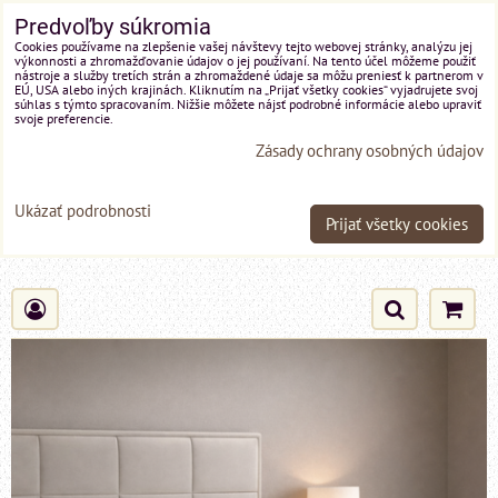
Predvoľby súkromia
Cookies používame na zlepšenie vašej návštevy tejto webovej stránky, analýzu jej
výkonnosti a zhromažďovanie údajov o jej používaní. Na tento účel môžeme použiť
nástroje a služby tretích strán a zhromaždené údaje sa môžu preniesť k partnerom v
EÚ, USA alebo iných krajinách. Kliknutím na „Prijať všetky cookies“ vyjadrujete svoj
súhlas s týmto spracovaním. Nižšie môžete nájsť podrobné informácie alebo upraviť
svoje preferencie.
Zásady ochrany osobných údajov
Ukázať podrobnosti
Prijať všetky cookies