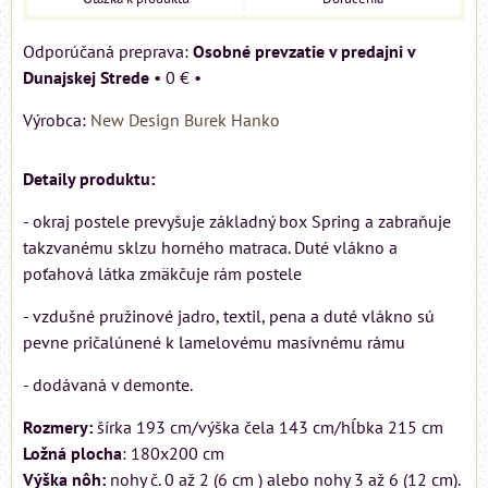
Osobné prevzatie v predajni v
Dunajskej Strede
•
0 €
•
Výrobca:
New Design Burek Hanko
Detaily produktu:
- okraj postele prevyšuje základný box Spring a zabraňuje
takzvanému sklzu horného matraca. Duté vlákno a
poťahová látka zmäkčuje rám postele
- vzdušné pružinové jadro, textil, pena a duté vlákno sú
pevne pričalúnené k lamelovému masívnému rámu
- dodávaná v demonte.
Rozmery:
šírka 193 cm/výška čela 143 cm/hĺbka 215 cm
Ložná plocha
: 180x200 cm
Výška nôh:
nohy č. 0 až 2 (6 cm ) alebo nohy 3 až 6 (12 cm).