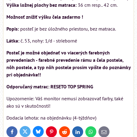
Výška ložnej plochy bez matraca:
36 cm resp.. 42 cm.
Možnosť znížiť výšku čela zadarmo !
Popis:
posteľ je bez úložného priestoru, bez matraca.
Látka:
č. 53, nohy: 1/d - strieborné
Posteľ je možné objednať vo viacerých farebných
prevedeniach - farebné prevedenie rámu a čela postele,
nôh postele, a typ nôh postele prosím vpíšte do poznámky
pri objednávke!!
Odporučaný matrac: RESETO TOP SPRING
Upozornenie: Váš monitor nemusí zobrazovať farby, také
ako sú v skutočnosti!
Dodacia lehota: na objednávku (4-týždňov)
Bluesky
Twitter
Facebook
Pinterest
Reddit
LinkedIn
WhatsApp
E-
mail