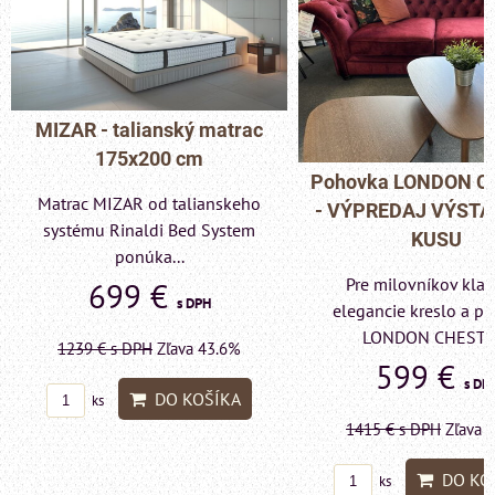
MIZAR - talianský matrac
175x200 cm
Pohovka LONDON C
Matrac MIZAR od talianskeho
- VÝPREDAJ VÝST
systému Rinaldi Bed System
KUSU
ponúka...
Pre milovníkov klas
699 €
s DPH
elegancie kreslo a p
LONDON CHESTE
1239 €
s DPH
Zľava 43.6%
599 €
s DP
DO KOŠÍKA
ks
1415 €
s DPH
Zľava 
DO KO
ks