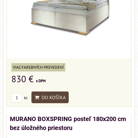
VIAC FAREBNÝCH PREVEDENÍ
830 €
s DPH
DO KOŠÍKA
ks
MURANO BOXSPRING posteľ 180x200 cm
bez úložného priestoru