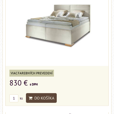
VIAC FAREBNÝCH PREVEDENÍ
830 €
s DPH
DO KOŠÍKA
ks