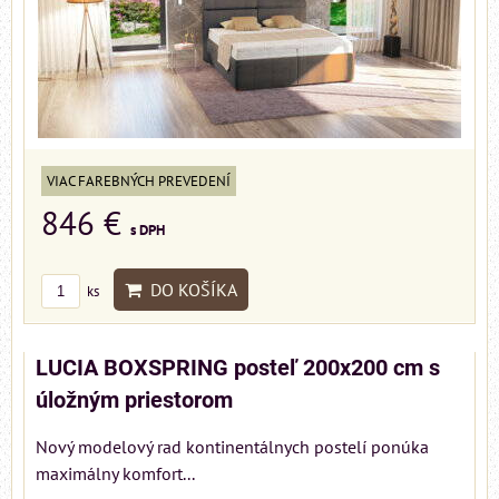
VIAC FAREBNÝCH PREVEDENÍ
846 €
s DPH
DO KOŠÍKA
ks
LUCIA BOXSPRING posteľ 200x200 cm s
úložným priestorom
Nový modelový rad kontinentálnych postelí ponúka
maximálny komfort...