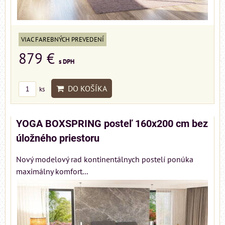
VIAC FAREBNÝCH PREVEDENÍ
879 €
s DPH
DO KOŠÍKA
ks
YOGA BOXSPRING posteľ 160x200 cm bez
úložného priestoru
Nový modelový rad kontinentálnych postelí ponúka
maximálny komfort...