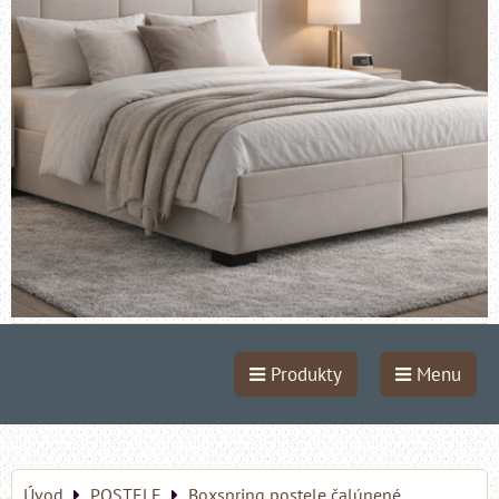
Produkty
Menu
Úvod
POSTELE
Boxspring postele čalúnené