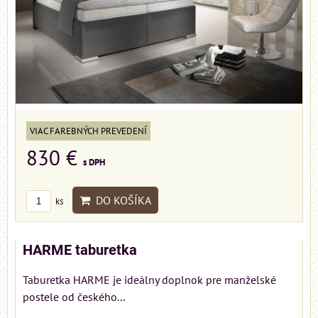
VIAC FAREBNÝCH PREVEDENÍ
830 €
s DPH
DO KOŠÍKA
ks
HARME taburetka
Taburetka HARME je ideálny doplnok pre manželské
postele od českého...