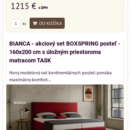
1215 €
s DPH
DO KOŠÍKA
ks
BIANCA - akciový set BOXSPRING posteľ -
160x200 cm s úložným priestoroma
matracom TASK
Nový modelový rad kontinentálnych postelí ponúka
maximálny komfort...