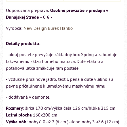
Osobné prevzatie v predajni v
Dunajskej Strede
•
0 €
•
Výrobca:
New Design Burek Hanko
Detaily produktu:
- okraj postele prevyšuje základný box Spring a zabraňuje
takzvanému sklzu horného matraca. Duté vlákno a
poťahová látka zmäkčuje rám postele
- vzdušné pružinové jadro, textil, pena a duté vlákno sú
pevne pričalúnené k lamelovému masívnému rámu
- dodávaná v demonte.
Rozmery:
šírka 170 cm/výška čela 126 cm/hĺbka 215 cm
Ložná plocha
160x200 cm
Výška nôh
: nohy č. 0 až 2 (6 cm ) alebo nohy 3 až 6 (12 cm).