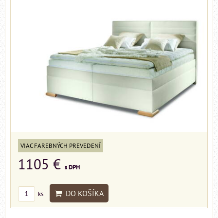
VIAC FAREBNÝCH PREVEDENÍ
1105 €
s DPH
DO KOŠÍKA
ks