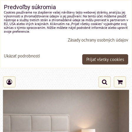
Predvoľby súkromia
Cookies používame na zlepšenie vašej návštevy tejto webovej stránky, analýzu jej
výkonnosti a zhromažďovanie údajov o jej používaní. Na tento účel môžeme použiť
nástroje a služby tretích strán a zhromaždené údaje sa môžu preniesť k partnerom v
EÚ, USA alebo iných krajinách. Kliknutím na „Prijať všetky cookies“ vyjadrujete svoj
súhlas s týmto spracovaním. Nižšie môžete nájsť podrobné informácie alebo upraviť
svoje preferencie.
Zásady ochrany osobných údajov
Ukázať podrobnosti
Prijať všetky cookies