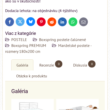
ako sú v skutočnosti!
Dodacia lehota: na objednávku (4-týždňov)
Bluesky
Twitter
Facebook
Pinterest
Reddit
LinkedIn
WhatsApp
E-
mail
Viac z kategórie
POSTELE
Boxspring postele čalúnené
Boxspring PREMIUM
Manželské postele -
rozmery 180x200 cm
0
0
Galéria
Recenzie
Diskusia
Otázka k produktu
Galéria