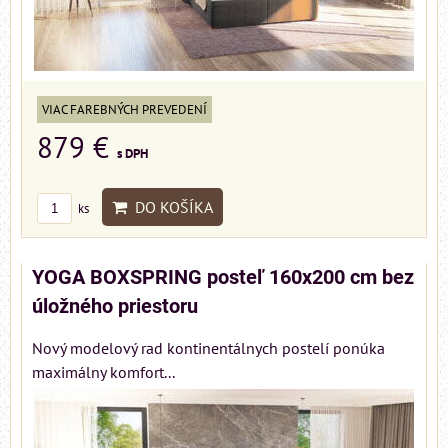
VIAC FAREBNÝCH PREVEDENÍ
879 €
s DPH
DO KOŠÍKA
ks
YOGA BOXSPRING posteľ 160x200 cm bez
úložného priestoru
Nový modelový rad kontinentálnych postelí ponúka
maximálny komfort...