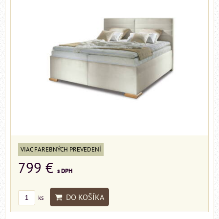
VIAC FAREBNÝCH PREVEDENÍ
799 €
s DPH
DO KOŠÍKA
ks