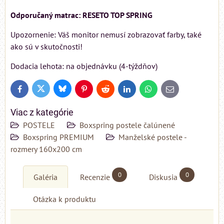
Odporučaný matrac: RESETO TOP SPRING
Upozornenie: Váš monitor nemusí zobrazovať farby, také
ako sú v skutočnosti!
Dodacia lehota: na objednávku (4-týždňov)
Bluesky
Twitter
Facebook
Pinterest
Reddit
LinkedIn
WhatsApp
E-
mail
Viac z kategórie
POSTELE
Boxspring postele čalúnené
Boxspring PREMIUM
Manželské postele -
rozmery 160x200 cm
0
0
Galéria
Recenzie
Diskusia
Otázka k produktu