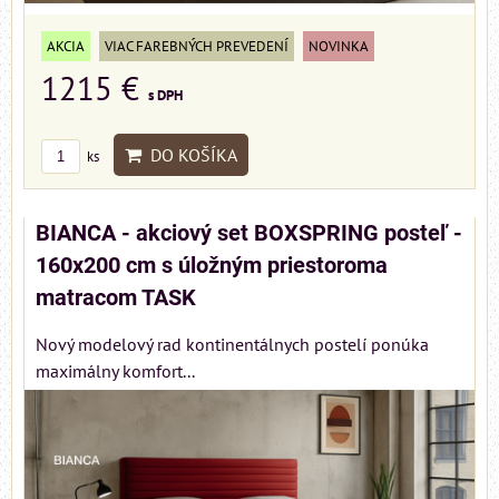
AKCIA
VIAC FAREBNÝCH PREVEDENÍ
NOVINKA
1215 €
s DPH
DO KOŠÍKA
ks
BIANCA - akciový set BOXSPRING posteľ -
160x200 cm s úložným priestoroma
matracom TASK
Nový modelový rad kontinentálnych postelí ponúka
maximálny komfort...