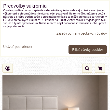
Predvoľby súkromia
Cookies používame na zlepšenie vašej návštevy tejto webovej stránky, analýzu jej
výkonnosti a zhromažďovanie údajov o jej používaní. Na tento účel môžeme použiť
nástroje a služby tretích strán a zhromaždené údaje sa môžu preniesť k partnerom v
EÚ, USA alebo iných krajinách. Kliknutím na „Prijať všetky cookies“ vyjadrujete svoj
súhlas s týmto spracovaním. Nižšie môžete nájsť podrobné informácie alebo upraviť
svoje preferencie.
Zásady ochrany osobných údajov
Ukázať podrobnosti
Prijať všetky cookies