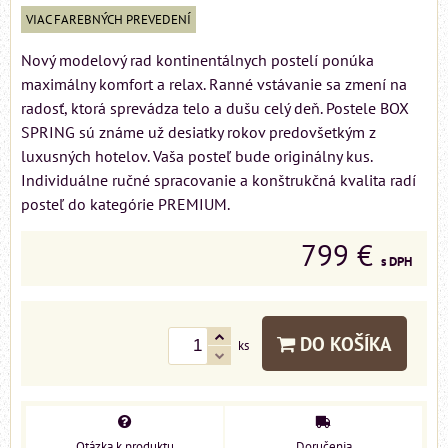
VIAC FAREBNÝCH PREVEDENÍ
Nový modelový rad kontinentálnych postelí ponúka
maximálny komfort a relax. Ranné vstávanie sa zmení na
radosť, ktorá sprevádza telo a dušu celý deň. Postele BOX
SPRING sú známe už desiatky rokov predovšetkým z
luxusných hotelov. Vaša posteľ bude originálny kus.
Individuálne ručné spracovanie a konštrukčná kvalita radí
posteľ do kategórie PREMIUM.
799 €
s DPH
DO KOŠÍKA
ks
Otázka k produktu
Doručenia