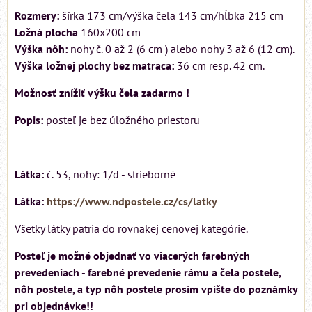
Rozmery:
šírka 173 cm/výška čela 143 cm/hĺbka 215 cm
Ložná plocha
160x200 cm
Výška nôh:
nohy č. 0 až 2 (6 cm ) alebo nohy 3 až 6 (12 cm).
Výška ložnej plochy bez matraca:
36 cm resp. 42 cm.
Možnosť znížiť výšku čela zadarmo !
Popis:
posteľ je bez úložného priestoru
Látka:
č. 53, nohy: 1/d - strieborné
Látka:
https://www.ndpostele.cz/cs/latky
Všetky látky patria do rovnakej cenovej kategórie.
Posteľ je možné objednať vo viacerých farebných
prevedeniach - farebné prevedenie rámu a čela postele,
nôh postele, a typ nôh postele prosím vpíšte do poznámky
pri objednávke!!