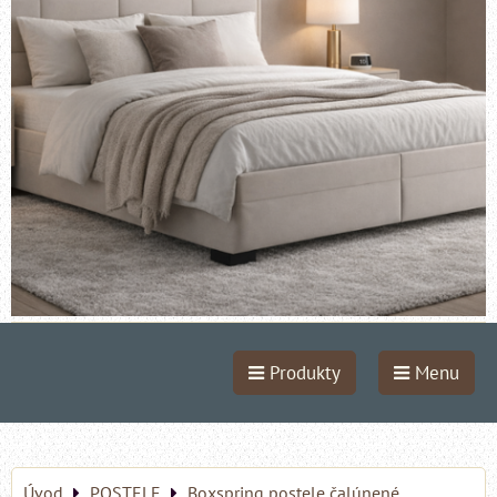
Produkty
Menu
Úvod
POSTELE
Boxspring postele čalúnené