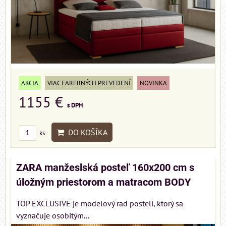
AKCIA
VIAC FAREBNÝCH PREVEDENÍ
NOVINKA
1155 €
s DPH
DO KOŠÍKA
ks
ZARA manžeslská posteľ 160x200 cm s
úložným priestorom a matracom BODY
TOP EXCLUSIVE je modelový rad postelí, ktorý sa
vyznačuje osobitým...