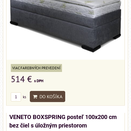
VIAC FAREBNÝCH PREVEDENÍ
514 €
s DPH
DO KOŠÍKA
ks
VENETO BOXSPRING posteľ 100x200 cm
bez čiel s úložným priestorom