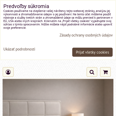
Predvoľby súkromia
Cookies používame na zlepšenie vašej návštevy tejto webovej stránky, analýzu jej
výkonnosti a zhromažďovanie údajov o jej používaní. Na tento účel môžeme použiť
nástroje a služby tretích strán a zhromaždené údaje sa môžu preniesť k partnerom v
EÚ, USA alebo iných krajinách. Kliknutím na „Prijať všetky cookies“ vyjadrujete svoj
súhlas s týmto spracovaním. Nižšie môžete nájsť podrobné informácie alebo upraviť
svoje preferencie.
Zásady ochrany osobných údajov
Ukázať podrobnosti
Prijať všetky cookies