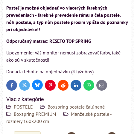
Posteľ je možné objednať vo viacerých farebných
prevedeniach - farebné prevedenie rámu a čela postele,
nôh postele, a typ nôh postele prosím vpíšte do poznámky
pri objednávke!!
Odporučaný matrac: RESETO TOP SPRING
Upozornenie: Váš monitor nemusí zobrazovať farby, také
ako sú v skutočnosti!
Dodacia lehota: na objednávku (4 týždňov)
Bluesky
Twitter
Facebook
Pinterest
Reddit
LinkedIn
WhatsApp
E-
mail
Viac z kategórie
POSTELE
Boxspring postele čalúnené
Boxspring PREMIUM
Manželské postele -
rozmery 160x200 cm