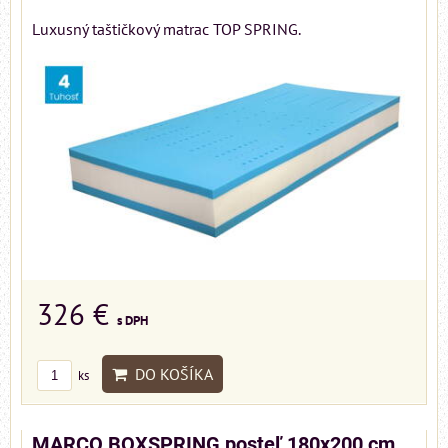
Luxusný taštičkový matrac TOP SPRING.
326 €
s DPH
DO KOŠÍKA
ks
MARCO BOXSPRING posteľ 180x200 cm