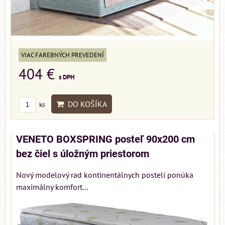
VIAC FAREBNÝCH PREVEDENÍ
404 €
s DPH
DO KOŠÍKA
ks
VENETO BOXSPRING posteľ 90x200 cm
bez čiel s úložným priestorom
Nový modelový rad kontinentálnych postelí ponúka
maximálny komfort...