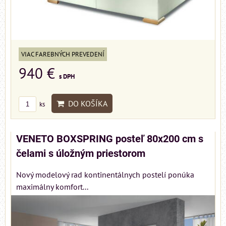
VIAC FAREBNÝCH PREVEDENÍ
940 €
s DPH
DO KOŠÍKA
ks
VENETO BOXSPRING posteľ 80x200 cm s
čelami s úložným priestorom
Nový modelový rad kontinentálnych postelí ponúka
maximálny komfort...