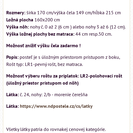
Rozmery:
šírka 170 cm/výška čela 149 cm/hĺbka 215 cm
Ložná plocha
160x200 cm
Výška nôh:
nohy č. 0 až 2 (6 cm ) alebo nohy 3 až 6 (12 cm).
Výška ložnej plochy bez matraca:
44 cm resp.50 cm.
Možnosť znížiť výšku čela zadarmo !
Popis:
posteľ je s úložným priestorom prístupom z boku,
Rošt typ: LR1-pevný rošt, bez matraca.
Možnosť výberu roštu za príplatok: LR2-polohovací rošt
(úložný priestor prístupom od nôh)
Látka:
č. 24, nohy: 2/b - morenie čerešňa
Látka:
https://www.ndpostele.cz/cs/latky
Všetky látky patria do rovnakej cenovej kategórie.