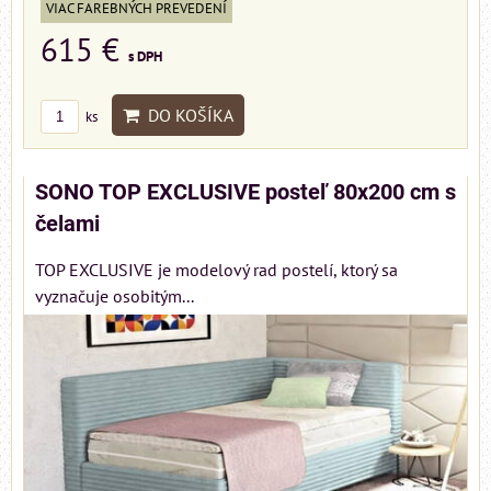
VIAC FAREBNÝCH PREVEDENÍ
615 €
s DPH
DO KOŠÍKA
ks
SONO TOP EXCLUSIVE posteľ 80x200 cm s
čelami
TOP EXCLUSIVE je modelový rad postelí, ktorý sa
vyznačuje osobitým...