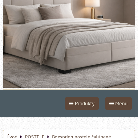
Produkty
Menu
Úvod
POSTELE
Boxspring postele čalúnené