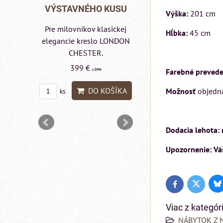
Rinaldi Bed System
O KUSU
VÝSTAVNÉHO 
Výška:
201 cm
ponúka...
 klasickej
Pre milovníkov kla
Hĺbka:
45 cm
699 €
s DPH
slo LONDON
elegancie kresl
R.
pohovka LOND
DO KOŠÍKA
ks
CHESTER.
Farebné prevede
 DPH
599 €
s DPH
 KOŠÍKA
Možnosť
objednať
DO KO
ks
Dodacia lehota: 
Upozornenie: Váš
Bl
Twitter
Facebook
Viac z kategór
NÁBYTOK Z 