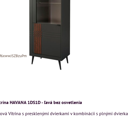
Xf6xwwJSZBzuPmlN9Fp3bbTLrTV34
MIZAR - talianský
trína HAVANA 1DS1D - ľavá bez osvetlenia
matrac 175x200 c
DON
Kreslo LONDON
vá Vitrina s presklenými dvierkami v kombinácií s plnými dvierka
CHESTER -
Matrac MIZAR od
VÝPREDAJ
talianskeho systému