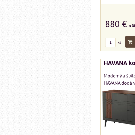
880 €
s D
ks
HAVANA ko
Moderný a štýl
HAVANA dodá vá