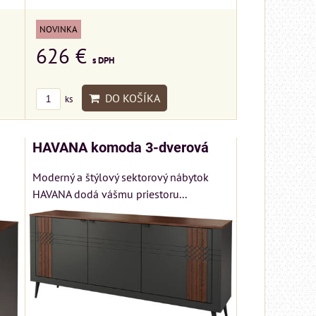
NOVINKA
626 €
s DPH
DO KOŠÍKA
ks
HAVANA komoda 3-dverová
Moderný a štýlový sektorový nábytok
HAVANA dodá vášmu priestoru...