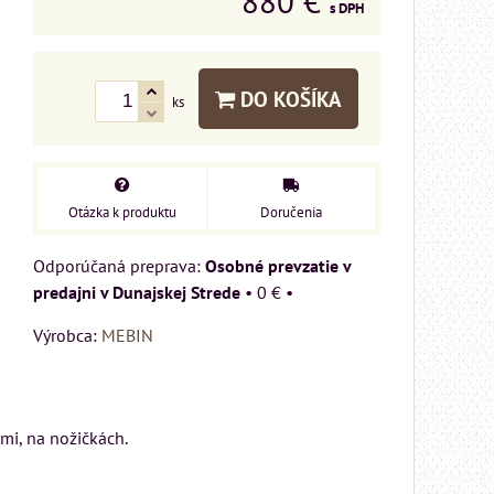
880 €
s DPH
DO KOŠÍKA
ks
Otázka k produktu
Doručenia
Osobné prevzatie v
predajni v Dunajskej Strede
•
0 €
•
Výrobca:
MEBIN
m
mi, na nožičkách.