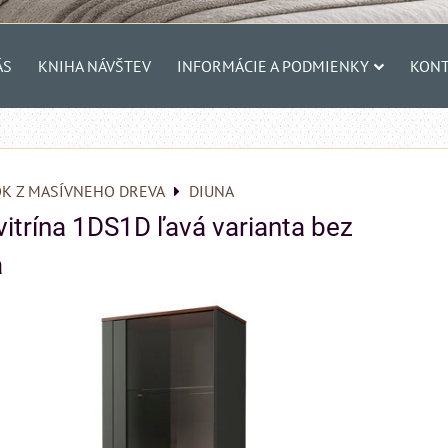
ÁS
KNIHA NÁVŠTEV
INFORMÁCIE A PODMIENKY
KONT
K Z MASÍVNEHO DREVA
DIUNA
trína 1DS1D ľavá varianta bez
a