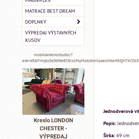
MAGNIFLEX
MATRACE BEST DREAM
DOPLNKY
VÝPREDAJ VÝSTAVNÝCH
KUSOV
mobiliainteriorstudio/?
eid=ARAFHnj6s3e0ttWe8SXcoUNyMx6Jshin5paeoIhbe48iQHTkYZ6
MIZAR - talianský
Jednodverová vi
matrac 175x200 cm
ONDON
Pohovka LON
Popis:
Jednodvero
R -
CHESTER -
Matrac MIZAR od
Šírka:
69 cm
DAJ
VÝPREDAJ
talianskeho systému