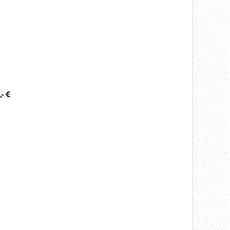
A
- €