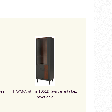
bez
HAVANA vitrína 1DS1D ľavá varianta bez
osvetlenia