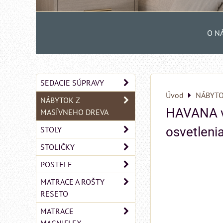
O N
SEDACIE SÚPRAVY
Úvod
NÁBYTO
NÁBYTOK Z
HAVANA vi
MASÍVNEHO DREVA
STOLY
osvetleni
STOLIČKY
POSTELE
MATRACE A ROŠTY
RESETO
MATRACE