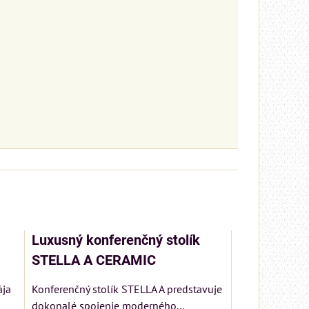
Luxusný konferenčný stolík
STELLA A CERAMIC
ája
Konferenčný stolík STELLA A predstavuje
dokonalé spojenie moderného...