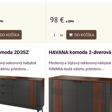
98 €
s DPH
PH
DO KOŠÍKA
DO KOŠÍKA
ks
moda 2D3SZ
HAVANA komoda 2-dverová
ový sektorový nábytok
Moderný a štýlový sektorový nábytok
šmu priestoru...
HAVANA dodá vášmu priestoru...