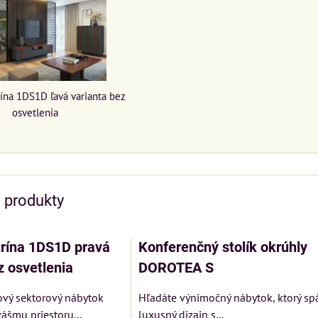
ína 1DS1D ľavá varianta bez
osvetlenia
e produkty
rína 1DS1D pravá
Konferenčný stolík okrúhly
z osvetlenia
DOROTEA S
ový sektorový nábytok
Hľadáte výnimočný nábytok, ktorý sp
šmu priestoru...
luxusný dizajn s...