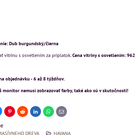
Rinaldi Bed System
KUSU
VÝSTAVNÉHO KUSU
ponúka...
sickej
Pre milovníkov klasickej
699 €
s DPH
o a
elegancie kreslo LONDON
ON
CHESTER.
DO KOŠÍK
ks
399 €
nie: Dub burgundský/čierna
s DPH
DO KOŠÍKA
 vitrinu s osvetlením za príplatok.
Cena vitriny s osvetlením: 962,
ks
ŠÍKA
na objednávku - 6 až 8 týždňov.
 monitor nemusí zobrazovať farby, také ako sú v skutočnosti!
uesky
Pinterest
Reddit
LinkedIn
WhatsApp
E-
mail
ie
MASÍVNEHO DREVA
HAVANA