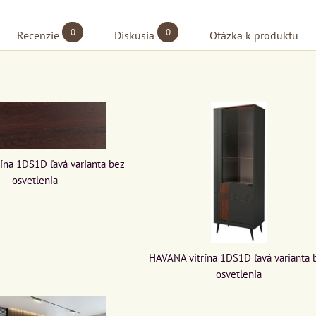
0
0
Recenzie
Diskusia
Otázka k produktu
ína 1DS1D ľavá varianta bez
osvetlenia
HAVANA vitrína 1DS1D ľavá varianta 
osvetlenia