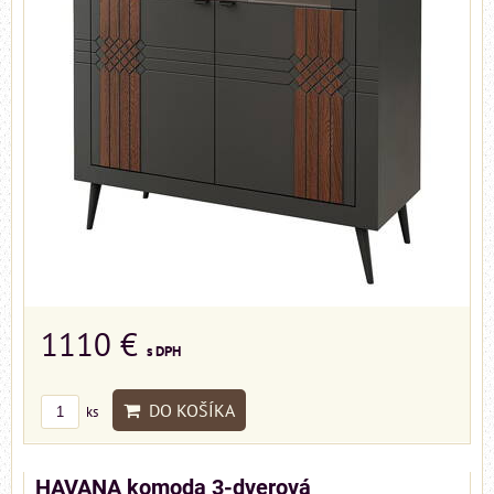
1110 €
s DPH
DO KOŠÍKA
ks
HAVANA komoda 3-dverová