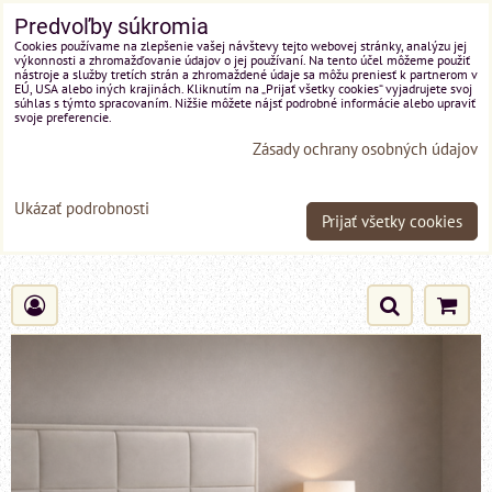
Predvoľby súkromia
Cookies používame na zlepšenie vašej návštevy tejto webovej stránky, analýzu jej
výkonnosti a zhromažďovanie údajov o jej používaní. Na tento účel môžeme použiť
nástroje a služby tretích strán a zhromaždené údaje sa môžu preniesť k partnerom v
EÚ, USA alebo iných krajinách. Kliknutím na „Prijať všetky cookies“ vyjadrujete svoj
súhlas s týmto spracovaním. Nižšie môžete nájsť podrobné informácie alebo upraviť
svoje preferencie.
Zásady ochrany osobných údajov
Ukázať podrobnosti
Prijať všetky cookies