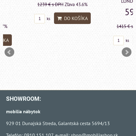
LONDON CHESTE
1239 €
s DPH
Zľava 43.6%
599 €
s DP
DO KOŠÍKA
ks
1415 €
s DPH
Zľava 
DO KO
ks
SHOWROOM:
mobilia nábytok
929 01 Dunajská Streda, Galantská cesta 5694/13
Telefón: 0910 151 107, e-mail:
shop@mobiliashop.sk