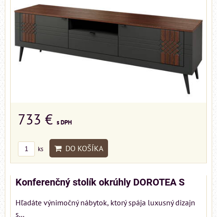
733 €
s DPH
DO KOŠÍKA
ks
Konferenčný stolík okrúhly DOROTEA S
Hľadáte výnimočný nábytok, ktorý spája luxusný dizajn
s...