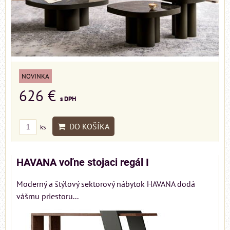
NOVINKA
626 €
s DPH
DO KOŠÍKA
ks
HAVANA voľne stojaci regál I
Moderný a štýlový sektorový nábytok HAVANA dodá
vášmu priestoru...