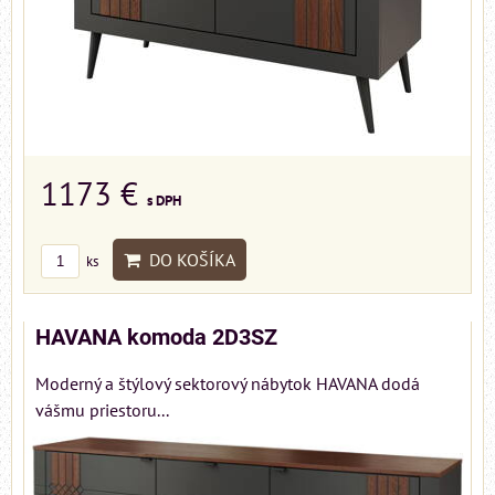
1173 €
s DPH
DO KOŠÍKA
ks
HAVANA komoda 2D3SZ
Moderný a štýlový sektorový nábytok HAVANA dodá
vášmu priestoru...