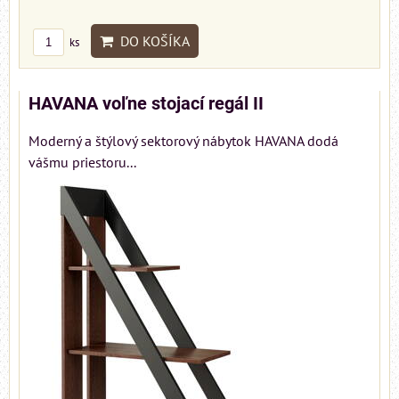
DO KOŠÍKA
ks
HAVANA voľne stojací regál II
Moderný a štýlový sektorový nábytok HAVANA dodá
vášmu priestoru...