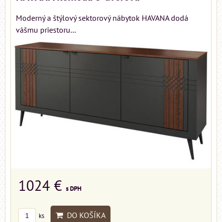
Moderný a štýlový sektorový nábytok HAVANA dodá
vášmu priestoru...
1024 €
s DPH
DO KOŠÍKA
ks