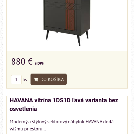
880 €
s DPH
DO KOŠÍKA
ks
HAVANA vitrína 1DS1D ľavá varianta bez
osvetlenia
Moderný a štýlový sektorový nábytok HAVANA dodá
vášmu priestoru...