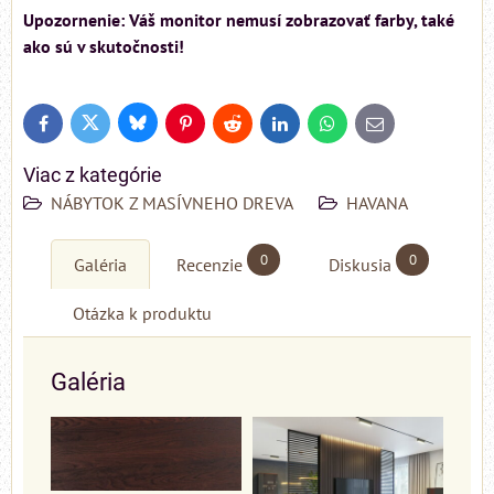
Upozornenie: Váš monitor nemusí zobrazovať farby, také
ako sú v skutočnosti!
Bluesky
Twitter
Facebook
Pinterest
Reddit
LinkedIn
WhatsApp
E-
mail
Viac z kategórie
NÁBYTOK Z MASÍVNEHO DREVA
HAVANA
0
0
Galéria
Recenzie
Diskusia
Otázka k produktu
Galéria