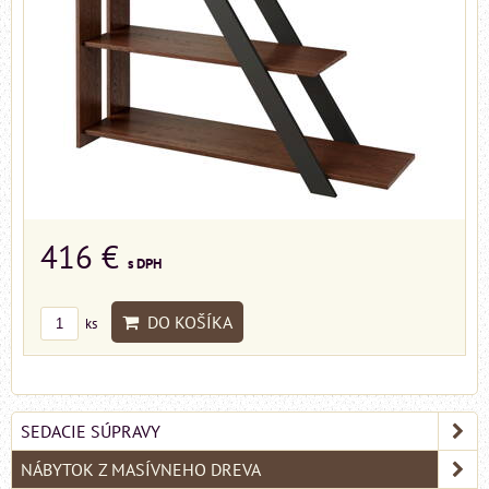
416 €
s DPH
DO KOŠÍKA
ks
SEDACIE SÚPRAVY
NÁBYTOK Z MASÍVNEHO DREVA