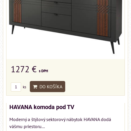
1272 €
s DPH
DO KOŠÍKA
ks
HAVANA komoda pod TV
Moderný a štýlový sektorový nábytok HAVANA dodá
vášmu priestoru...