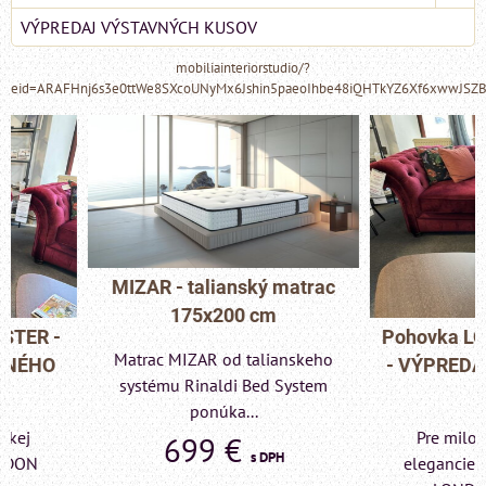
VÝPREDAJ VÝSTAVNÝCH KUSOV
mobiliainteriorstudio/?
eid=ARAFHnj6s3e0ttWe8SXcoUNyMx6Jshin5paeoIhbe48iQHTkYZ6Xf6xwwJSZ
MIZAR - talianský matrac
175x200 cm
Pohovka LONDON C
Matrac MIZAR od talianskeho
- VÝPREDAJ VÝST
systému Rinaldi Bed System
KUSU
ponúka...
Pre milovníkov klas
699 €
s DPH
elegancie kreslo a p