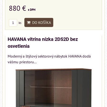
880 €
s DPH
DO KOŠÍKA
ks
HAVANA vitrína nízka 2DS2D bez
osvetlenia
Moderný a štýlový sektorový nábytok HAVANA dodá
vášmu priestoru...