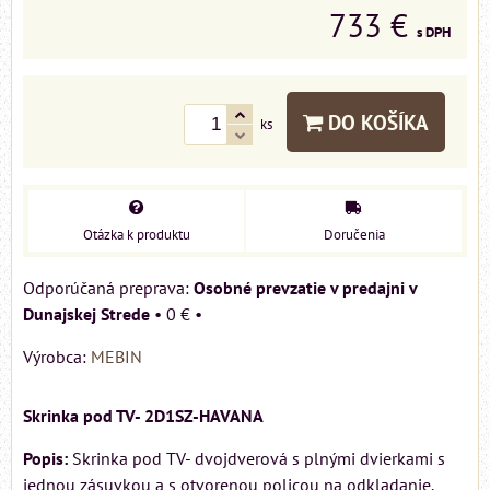
733 €
s DPH
DO KOŠÍKA
ks
Otázka k produktu
Doručenia
Osobné prevzatie v predajni v
Dunajskej Strede
•
0 €
•
Výrobca:
MEBIN
Skrinka pod TV- 2D1SZ-HAVANA
Popis:
Skrinka pod TV- dvojdverová s plnými dvierkami s
jednou zásuvkou a s otvorenou policou na odkladanie.