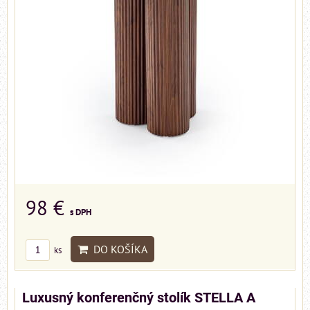
98 €
s DPH
DO KOŠÍKA
ks
Luxusný konferenčný stolík STELLA A