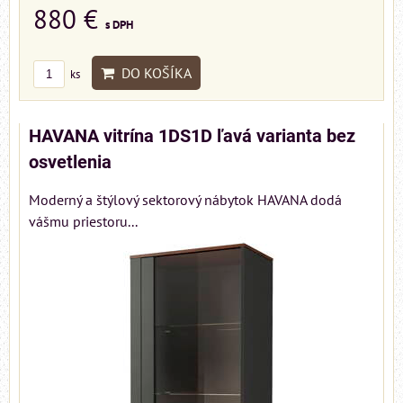
880 €
s DPH
DO KOŠÍKA
ks
HAVANA vitrína 1DS1D ľavá varianta bez
osvetlenia
Moderný a štýlový sektorový nábytok HAVANA dodá
vášmu priestoru...