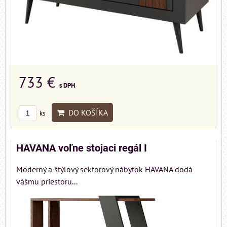
733 €
s DPH
DO KOŠÍKA
ks
HAVANA voľne stojaci regál I
Moderný a štýlový sektorový nábytok HAVANA dodá
vášmu priestoru...