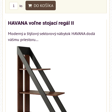
DO KOŠÍKA
ks
HAVANA voľne stojací regál II
Moderný a štýlový sektorový nábytok HAVANA dodá
vášmu priestoru...