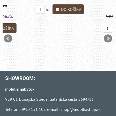
599 €
s DP
DO KOŠÍKA
ks
1415 €
s DPH
Zľava 
DO KO
ks
SHOWROOM:
mobilia nábytok
929 01 Dunajská Streda, Galantská cesta 5694/13
Telefón: 0910 151 107, e-mail:
shop@mobiliashop.sk