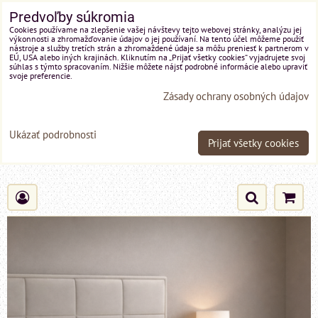
Predvoľby súkromia
Cookies používame na zlepšenie vašej návštevy tejto webovej stránky, analýzu jej
výkonnosti a zhromažďovanie údajov o jej používaní. Na tento účel môžeme použiť
nástroje a služby tretích strán a zhromaždené údaje sa môžu preniesť k partnerom v
EÚ, USA alebo iných krajinách. Kliknutím na „Prijať všetky cookies“ vyjadrujete svoj
súhlas s týmto spracovaním. Nižšie môžete nájsť podrobné informácie alebo upraviť
svoje preferencie.
Zásady ochrany osobných údajov
Ukázať podrobnosti
Prijať všetky cookies