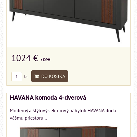
1024 €
s DPH
DO KOŠÍKA
ks
HAVANA komoda 4-dverová
Moderný a štýlový sektorový nábytok HAVANA dodá
vášmu priestoru...