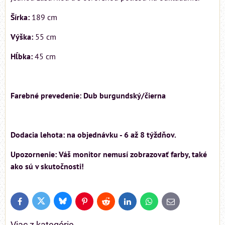
Šírka:
189 cm
Výška:
55 cm
Hĺbka:
45 cm
Farebné prevedenie: Dub burgundský/čierna
Dodacia lehota: na objednávku - 6 až 8 týždňov.
Upozornenie: Váš monitor nemusí zobrazovať farby, také
ako sú v skutočnosti!
Bluesky
Twitter
Facebook
Pinterest
Reddit
LinkedIn
WhatsApp
E-
mail
Viac z kategórie