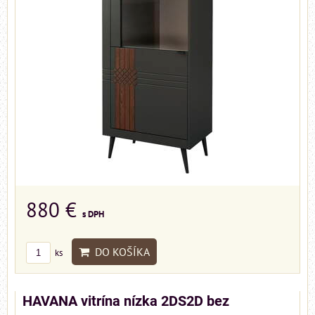
880 €
s DPH
DO KOŠÍKA
ks
HAVANA vitrína nízka 2DS2D bez