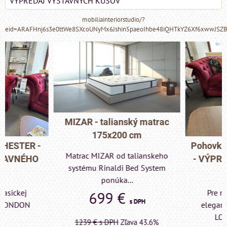
VÝPREDAJ VÝSTAVNÝCH KUSOV
mobiliainteriorstudio/?
eid=ARAFHnj6s3e0ttWe8SXcoUNyMx6Jshin5paeoIhbe48iQHTkYZ6Xf6xwwJSZ
MIZAR - talianský matrac
175x200 cm
Pohovka LONDON C
Matrac MIZAR od talianskeho
- VÝPREDAJ VÝST
systému Rinaldi Bed System
KUSU
ponúka...
Pre milovníkov klas
699 €
s DPH
elegancie kreslo a p
LONDON CHESTE
1239 €
s DPH
Zľava 43.6%