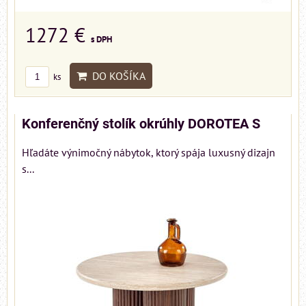
1272 €
s DPH
DO KOŠÍKA
ks
Konferenčný stolík okrúhly DOROTEA S
Hľadáte výnimočný nábytok, ktorý spája luxusný dizajn
s...