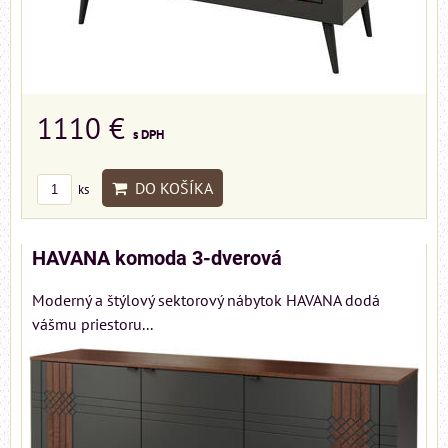
1110 €
s DPH
DO KOŠÍKA
ks
HAVANA komoda 3-dverová
Moderný a štýlový sektorový nábytok HAVANA dodá
vášmu priestoru...