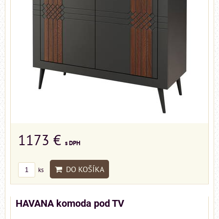
1173 €
s DPH
DO KOŠÍKA
ks
HAVANA komoda pod TV