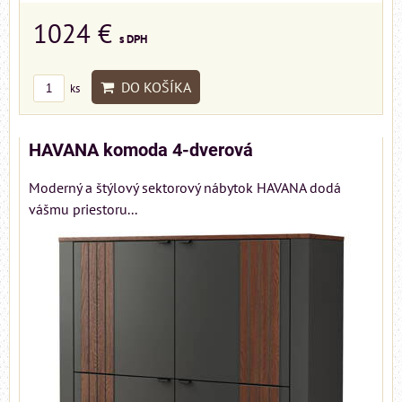
1024 €
s DPH
DO KOŠÍKA
ks
HAVANA komoda 4-dverová
Moderný a štýlový sektorový nábytok HAVANA dodá
vášmu priestoru...