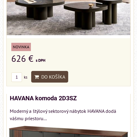
NOVINKA
626 €
s DPH
DO KOŠÍKA
ks
HAVANA komoda 2D3SZ
Moderný a štýlový sektorový nábytok HAVANA dodá
vášmu priestoru...