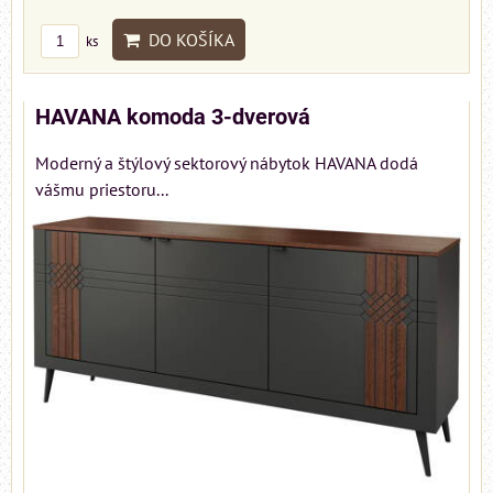
DO KOŠÍKA
ks
HAVANA komoda 3-dverová
Moderný a štýlový sektorový nábytok HAVANA dodá
vášmu priestoru...