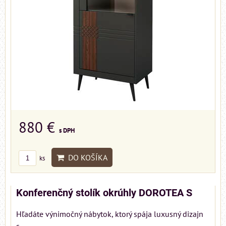
880 €
s DPH
DO KOŠÍKA
ks
Konferenčný stolík okrúhly DOROTEA S
Hľadáte výnimočný nábytok, ktorý spája luxusný dizajn
s...