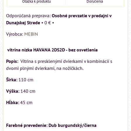
Otázka k produktu
Doručenia
Osobné prevzatie v predajni v
Dunajskej Strede
•
0 €
•
Výrobca:
MEBIN
vitrína nízka HAVANA 2DS2D - bez osvetlenia
Popis:
Vitrina s presklenými dvierkami v kombinácií s
dvomi plnými dvierkami, na nožičkách.
Šírka:
110 cm
Výška:
140 cm
Hĺbka:
45 cm
Farebné prevedenie: Dub burgundský/čierna