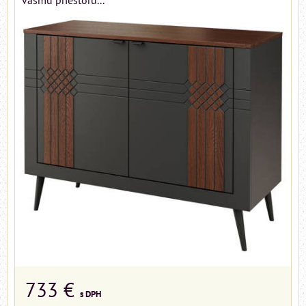
vášmu priestoru...
733 €
s DPH