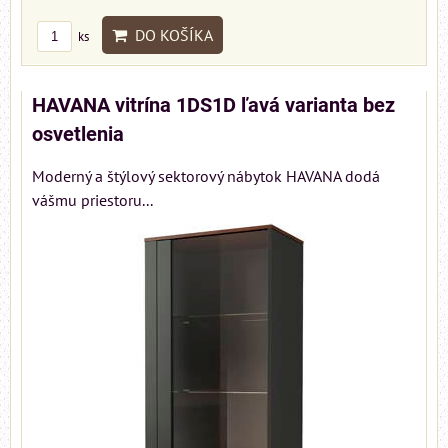
DO KOŠÍKA
ks
HAVANA vitrína 1DS1D ľavá varianta bez
osvetlenia
Moderný a štýlový sektorový nábytok HAVANA dodá
vášmu priestoru...