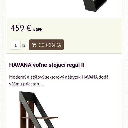
459 €
s DPH
DO KOŠÍKA
ks
HAVANA voľne stojací regál II
Moderný a štýlový sektorový nábytok HAVANA dodá
vášmu priestoru...