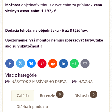
Možnosť
objednať vitrinu s osvetlením za príplatok.
cena
vitriny s osvetlením: 1.192,- €
Dodacia lehota: na objednávku - 6 až 8 týždňov.
Upozornenie: Váš monitor nemusí zobrazovať farby, také
ako sú v skutočnosti!
Bluesky
Twitter
Facebook
Pinterest
Reddit
LinkedIn
WhatsApp
E-
mail
Viac z kategórie
NÁBYTOK Z MASÍVNEHO DREVA
HAVANA
0
0
Galéria
Recenzie
Diskusia
Otázka k produktu