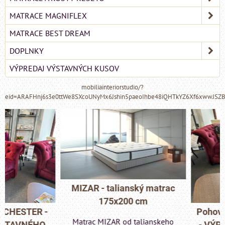
MATRACE MAGNIFLEX
MATRACE BEST DREAM
DOPLNKY
VÝPREDAJ VÝSTAVNÝCH KUSOV
mobiliainteriorstudio/?
eid=ARAFHnj6s3e0ttWe8SXcoUNyMx6Jshin5paeoIhbe48iQHTkYZ6Xf6xwwJSZ
MIZAR - talianský matrac
175x200 cm
Pohovka LONDON C
Matrac MIZAR od talianskeho
- VÝPREDAJ VÝST