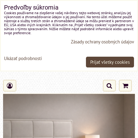
Predvoľby súkromia
Cookies používame na zlepšenie vašej návštevy tejto webovej stránky, analýzu jej
výkonnosti a zhromažďovanie údajov o jej používaní. Na tento účel môžeme použiť
nástroje a služby tretích strán a zhromaždené údaje sa môžu preniesť k partnerom v
EÚ, USA alebo iných krajinách. Kliknutím na „Prijať všetky cookies“ vyjadrujete svoj
súhlas s týmto spracovaním. Nižšie môžete nájsť podrobné informácie alebo upraviť
svoje preferencie.
Zásady ochrany osobných údajov
Ukázať podrobnosti
Prijať všetky cookies