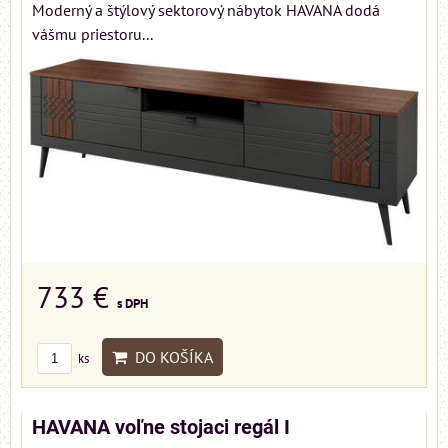
Moderný a štýlový sektorový nábytok HAVANA dodá
vášmu priestoru...
733 €
s DPH
DO KOŠÍKA
ks
HAVANA voľne stojaci regál I