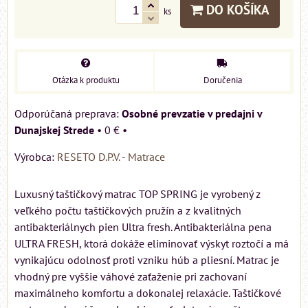
DO KOŠÍKA
ks
Otázka k produktu
Doručenia
Osobné prevzatie v predajni v
Dunajskej Strede
•
0 €
•
Výrobca:
RESETO D.P.V. - Matrace
Luxusný taštičkový matrac TOP SPRING je vyrobený z
veľkého počtu taštičkových pružín a z kvalitných
antibakteriálnych pien Ultra fresh. Antibakteriálna pena
ULTRA FRESH, ktorá dokáže eliminovať výskyt roztočí a má
vynikajúcu odolnosť proti vzniku húb a pliesní. Matrac je
vhodný pre vyššie váhové zaťaženie pri zachovaní
maximálneho komfortu a dokonalej relaxácie. Taštičkové