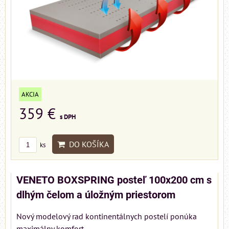
AKCIA
359 €
s DPH
DO KOŠÍKA
ks
VENETO BOXSPRING posteľ 100x200 cm s
dlhým čelom a úložným priestorom
Nový modelový rad kontinentálnych postelí ponúka
maximálny komfort...