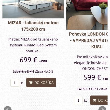
MIZAR - talianský matrac
175x200 cm
Pohovka LONDON C
Matrac MIZAR od talianskeho
- VÝPREDAJ VÝST
systému Rinaldi Bed System
KUSU
ponúka...
Pre milovníkov klas
699 €
s DPH
elegancie kreslo a p
LONDON CHESTE
1239 €
s DPH
Zľava 43.6%
599 €
s DP
DO KOŠÍKA
ks
1415 €
s DPH
Zľava 
DO KO
ks