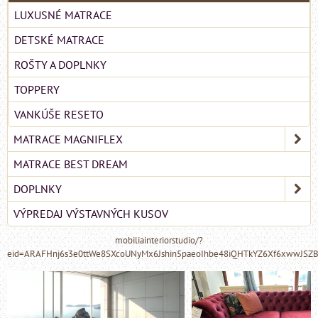
LUXUSNÉ MATRACE
DETSKÉ MATRACE
ROŠTY A DOPLNKY
TOPPERY
VANKÚŠE RESETO
MATRACE MAGNIFLEX
MATRACE BEST DREAM
DOPLNKY
VÝPREDAJ VÝSTAVNÝCH KUSOV
mobiliainteriorstudio/?
eid=ARAFHnj6s3e0ttWe8SXcoUNyMx6Jshin5paeoIhbe48iQHTkYZ6Xf6xwwJSZ