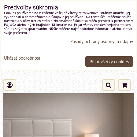
Predvoľby súkromia
Cookies používame na zlepšenie vašej návštevy tejto webovej stránky, analýzu jej
výkonnosti a zhromažďovanie údajov o jej používaní. Na tento účel môžeme použiť
nástroje a služby tretích strán a zhromaždené údaje sa môžu preniesť k partnerom v
EÚ, USA alebo iných krajinách. Kliknutím na „Prijať všetky cookies“ vyjadrujete svoj
súhlas s týmto spracovaním. Nižšie môžete nájsť podrobné informácie alebo upraviť
svoje preferencie.
Zásady ochrany osobných údajov
Ukázať podrobnosti
Prijať všetky cookies