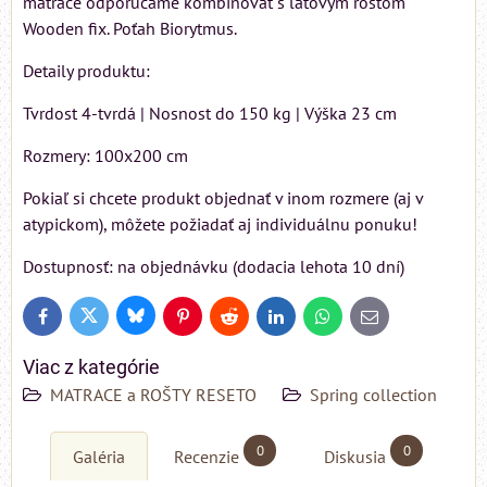
matrace odporúčame kombinovať s latovým roštom
Wooden fix. Poťah Biorytmus.
Detaily produktu:
Tvrdost 4-tvrdá | Nosnost do 150 kg | Výška 23 cm
Rozmery: 100x200 cm
Pokiaľ si chcete produkt objednať v inom rozmere (aj v
atypickom), môžete požiadať aj individuálnu ponuku!
Dostupnosť: na objednávku (dodacia lehota 10 dní)
Bluesky
Twitter
Facebook
Pinterest
Reddit
LinkedIn
WhatsApp
E-
mail
Viac z kategórie
MATRACE a ROŠTY RESETO
Spring collection
0
0
Galéria
Recenzie
Diskusia