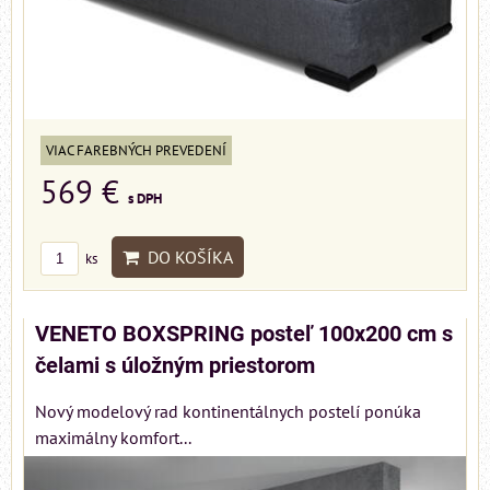
VIAC FAREBNÝCH PREVEDENÍ
569 €
s DPH
DO KOŠÍKA
ks
VENETO BOXSPRING posteľ 100x200 cm s
čelami s úložným priestorom
Nový modelový rad kontinentálnych postelí ponúka
maximálny komfort...