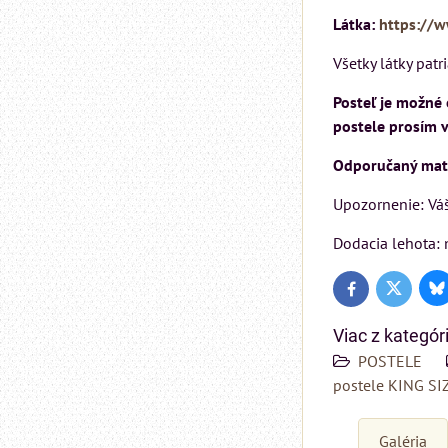
Látka:
https://w
Všetky látky patr
Posteľ je možné 
postele prosím 
Odporučaný mat
Upozornenie: Váš
Dodacia lehota: 
Bl
Twitter
Facebook
Viac z kategór
POSTELE
postele KING SI
Galéria