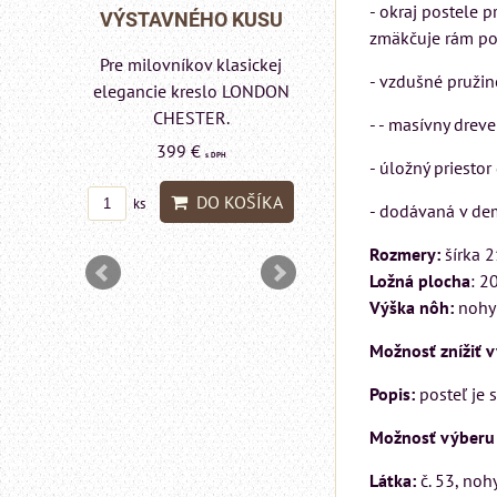
- okraj postele 
Rinaldi Bed System
 KUSU
VÝSTAVNÉHO KUSU
zmäkčuje rám po
ponúka...
asickej
Pre milovníkov klasickej
699 €
- vzdušné pružin
s DPH
lo a
elegancie kreslo LONDON
DON
CHESTER.
- - masívny drev
DO KOŠÍ
ks
399 €
s DPH
- úložný priesto
DO KOŠÍKA
ks
- dodávaná v de
OŠÍKA
Rozmery:
šírka 
Ložná plocha
: 2
Výška nôh:
nohy 
Možnosť znížiť v
Popis:
posteľ je 
Možnosť výberu r
Látka:
č. 53, nohy