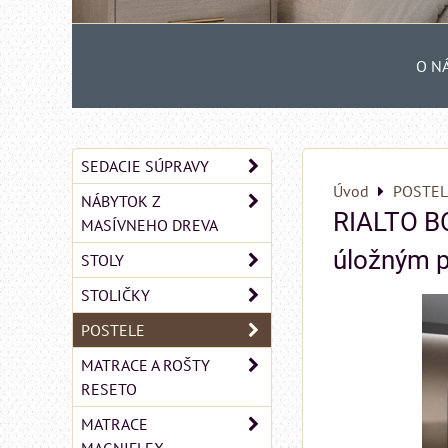
O N
SEDACIE SÚPRAVY
Úvod
POSTEL
NÁBYTOK Z
RIALTO B
MASÍVNEHO DREVA
úložným 
STOLY
STOLIČKY
POSTELE
MATRACE A ROŠTY
RESETO
MATRACE