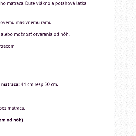
ého matraca. Duté vlákno a poťahová látka
Rinaldi Bed System
ponúka...
699 €
amelovému masívnému rámu
s DPH
u alebo možnosť otvárania od nôh.
DO KOŠÍKA
ks
atracom
 matraca:
44 cm resp.50 cm.
bez matraca.
pom od nôh)