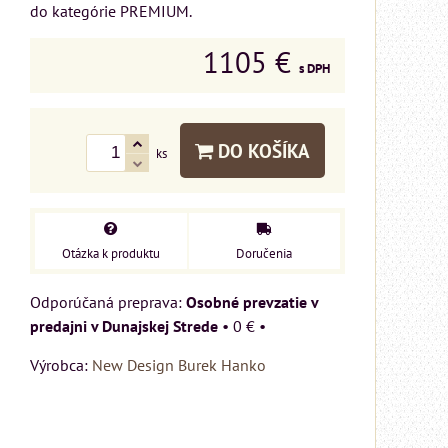
do kategórie PREMIUM.
1105 €
s DPH
DO KOŠÍKA
ks
Otázka k produktu
Doručenia
Osobné prevzatie v
predajni v Dunajskej Strede
•
0 €
•
MIZAR - talianský
Výrobca:
New Design Burek Hanko
matrac 175x200 cm
Matrac MIZAR od
talianskeho systému