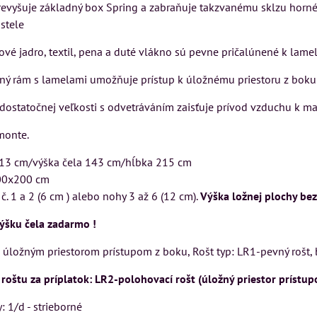
prevyšuje základný box Spring a zabraňuje takzvanému sklzu horn
VÝSTAVNÉHO KUSU
VÝSTAVNÉHO KUSU
stele
Pre milovníkov klasickej
Pre milovníkov klasickej
ové jadro, textil, pena a duté vlákno sú pevne pričalúnené k l
elegancie kreslo a
elegancie kreslo LONDON
pohovka LONDON
CHESTER.
ený rám s lamelami umožňuje prístup k úložnému priestoru z bok
KA
CHESTER.
399 €
s DPH
r dostatočnej veľkosti s odvetráváním zaisťuje prívod vzduchu k m
599 €
s DPH
DO KOŠÍKA
ks
monte.
DO KOŠÍKA
ks
213 cm/výška čela 143 cm/hĺbka 215 cm
00x200 cm
č. 1 a 2 (6 cm ) alebo nohy 3 až 6 (12 cm).
Výška ložnej plochy bez
ýšku čela zadarmo !
s úložným priestorom prístupom z boku, Rošt typ: LR1-pevný rošt, 
oštu za príplatok: LR2-polohovací rošt (úložný priestor prístu
: 1/d - strieborné