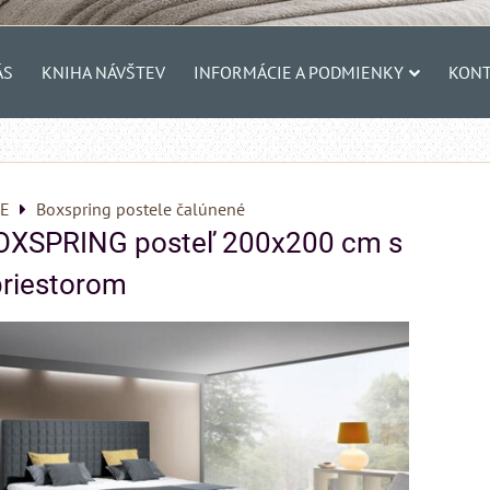
ÁS
KNIHA NÁVŠTEV
INFORMÁCIE A PODMIENKY
KONT
E
Boxspring postele čalúnené
OXSPRING posteľ 200x200 cm s
priestorom