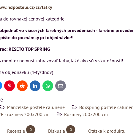
ww.ndpostele.cz/cs/latky
ia do rovnakej cenovej kategórie.
objednať vo viacerých farebných prevedeniach - farebné preveden
vpíšte do poznámky pri objednávke!!
rac: RESETO TOP SPRING
 monitor nemusí zobrazovať farby, také ako sú v skutočnosti!
na objednávku (4-týždňov)
uesky
Pinterest
Reddit
LinkedIn
WhatsApp
E-
mail
ie
Manželské postele čalúnené
Boxspring postele čalúne
ZE - rozmery 200x200 cm
Rozmery 200x200 cm
0
0
Recenzie
Diskusia
Otázka k produktu