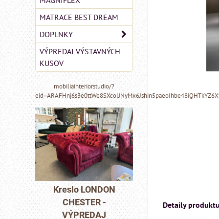
MAGNIFLEX
MATRACE BEST DREAM
DOPLNKY
VÝPREDAJ VÝSTAVNÝCH
KUSOV
mobiliainteriorstudio/?
eid=ARAFHnj6s3e0ttWe8SXcoUNyMx6Jshin5paeoIhbe48iQHTkYZ6
MIZAR - taliansk
matrac 175x200 
NDON
Kreslo LONDON
-
CHESTER -
Matrac MIZAR od
Detaily produktu
J
VÝPREDAJ
talianskeho systém