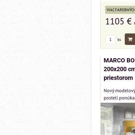
VIAC FAREBNÝC
1105 €
ks
MARCO BOX
200x200 cm
priestorom
Nový modelový
postelí ponúka