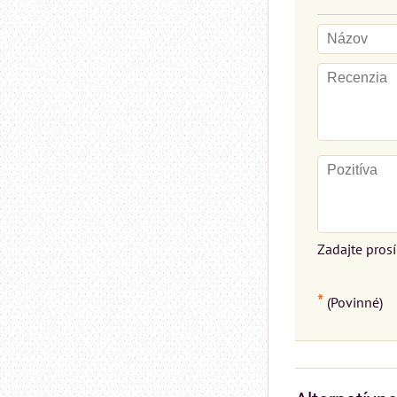
Zadajte pros
*
(Povinné)