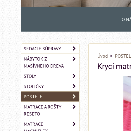
O N
SEDACIE SÚPRAVY
Úvod
POSTEL
NÁBYTOK Z
Krycí ma
MASÍVNEHO DREVA
STOLY
STOLIČKY
POSTELE
MATRACE A ROŠTY
RESETO
MATRACE