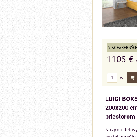
VIAC FAREBNÝC
1105 €
ks
LUIGI BOX
200x200 cm
priestorom
Nový modelový
postelí ponúka