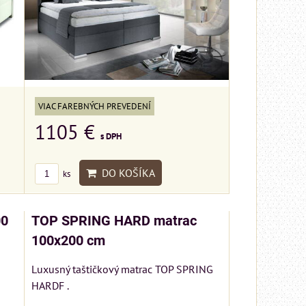
VIAC FAREBNÝCH PREVEDENÍ
1105 €
s DPH
DO KOŠÍKA
ks
00
TOP SPRING HARD matrac
100x200 cm
Luxusný taštičkový matrac TOP SPRING
HARDF .