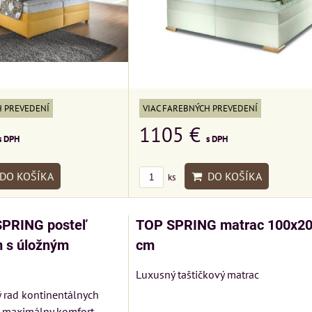
VIAC FAREBNÝCH PREVEDENÍ
H PREVEDENÍ
1105 €
s DPH
s DPH
DO KOŠÍKA
DO KOŠÍKA
ks
SPRING posteľ
TOP SPRING matrac 100x2
 s úložným
cm
Luxusný taštičkový matrac
 rad kontinentálnych
 maximálny komfort...