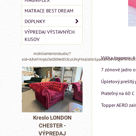
MAGNIFLEX
MATRACE BEST DREAM
DOPLNKY
VÝPREDAJ VÝSTAVNÝCH
KUSOV
mobiliainteriorstudio/?
Výška toppera: 
eid=ARAFHnj6s3e0ttWe8SXcoUNyMx6Jshin5paeoIhbe48iQHTkYZ6
7 zónové jadro 
Úpletový prešitý
Prateľný na 60 C
Topper AERO zai
MIZAR - talianský
matrac 175x200 cm
DON
Pohovka LONDO
-
CHESTER -
Matrac MIZAR od
J
VÝPREDAJ
talianskeho systému