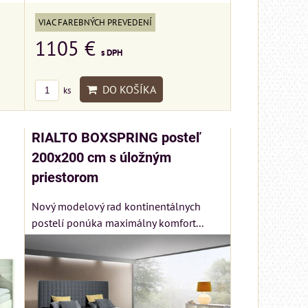
VIAC FAREBNÝCH PREVEDENÍ
1105 €
s DPH
DO KOŠÍKA
ks
RIALTO BOXSPRING posteľ
200x200 cm s úložným
priestorom
Nový modelový rad kontinentálnych
postelí ponúka maximálny komfort...