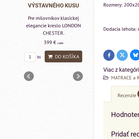
Rozmery: 200x2
Rinaldi Bed System
 KUSU
VÝSTAVNÉHO KU
ponúka...
asickej
Pre milovníkov klasic
699 €
s DPH
 LONDON
elegancie kreslo a
Dodacia lehota: 
pohovka LONDON
DO KOŠÍKA
ks
CHESTER.
599 €
s DPH
OŠÍKA
Bl
Twitter
Facebook
DO KOŠÍ
ks
Viac z kategór
MATRACE a 
Recenzie
Hodnoten
Pridať re