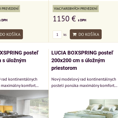
H PREVEDENÍ
VIAC FAREBNÝCH PREVEDENÍ
1150 €
s DPH
s DPH
DO KOŠÍKA
DO KOŠÍKA
ks
SPRING posteľ
LUCIA BOXSPRING posteľ
 s úložným
200x200 cm s úložným
priestorom
 rad kontinentálnych
Nový modelový rad kontinentálnych
 maximálny komfort...
postelí ponúka maximálny komfort...