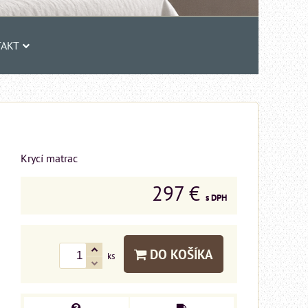
AKT
Krycí matrac
297 €
s DPH
DO KOŠÍKA
ks