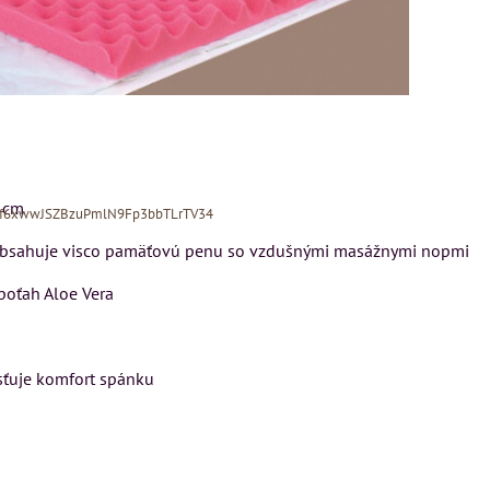
6 cm
Xf6xwwJSZBzuPmlN9Fp3bbTLrTV34
obsahuje visco pamäťovú penu so vzdušnými masážnymi nopmi
 poťah Aloe Vera
sťuje komfort spánku
MIZAR - talianský
matrac 175x200 cm
N
Kreslo LONDON
CHESTER -
Matrac MIZAR od
VÝPREDAJ
talianskeho systému