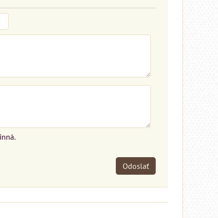
inná.
Odoslať