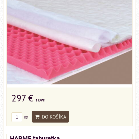
297 €
s DPH
DO KOŠÍKA
ks
HARME taburetka