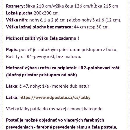
Rozmery:
šírka 210 cm/výška čela 126 cm/hĺbka 215 cm
Ložná plocha
200x200 cm
Výška nôh
: nohy č. 1 a 2 (6 cm ) alebo nohy 3 až 6 (12 cm).
Výška ložnej plochy bez matraca:
44 cm resp.50 cm.
Možnosť znížiť výšku čela zadarmo !
Popis:
posteľ je s úložným priestorom prístupom z boku,
Rošt typ: LR1-pevný rošt, bez matraca.
Možnosť výberu roštu za príplatok: LR2-polohovací rošt
(úložný priestor prístupom od nôh)
Látka:
č. 47, nohy: 1/a - morenie dub natur
Látka:
https://www.ndpostele.cz/cs/latky
Všetky látky patria do rovnakej cenovej kategórie.
Posteľ je možné objednať vo viacerých farebných
prevedeniach - farebné prevedenie rámu a čela postele,