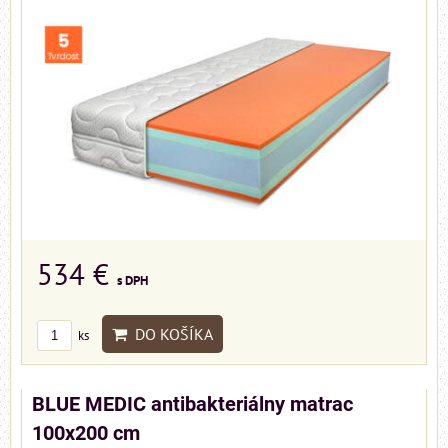
534 €
s DPH
DO KOŠÍKA
ks
BLUE MEDIC antibakteriálny matrac
100x200 cm