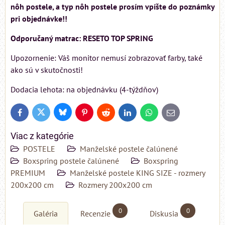
nôh postele, a typ nôh postele prosím vpíšte do poznámky
pri objednávke!!
Odporučaný matrac: RESETO TOP SPRING
Upozornenie: Váš monitor nemusí zobrazovať farby, také
ako sú v skutočnosti!
Dodacia lehota: na objednávku (4-týždňov)
Bluesky
Twitter
Facebook
Pinterest
Reddit
LinkedIn
WhatsApp
E-
mail
Viac z kategórie
POSTELE
Manželské postele čalúnené
Boxspring postele čalúnené
Boxspring
PREMIUM
Manželské postele KING SIZE - rozmery
200x200 cm
Rozmery 200x200 cm
0
0
Galéria
Recenzie
Diskusia