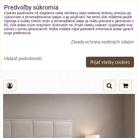
Predvoľby súkromia
Cookies používame na zlepšenie vašej návštevy tejto webovej stránky, analýzu jej
výkonnosti a zhromažďovanie údajov o jej používaní. Na tento účel môžeme použiť
nástroje a služby tretích strán a zhromaždené údaje sa môžu preniesť k partnerom v
EÚ, USA alebo iných krajinách. Kliknutím na „Prijať všetky cookies“ vyjadrujete svoj
súhlas s týmto spracovaním. Nižšie môžete nájsť podrobné informácie alebo upraviť
svoje preferencie.
Zásady ochrany osobných údajov
Ukázať podrobnosti
Prijať všetky cookies