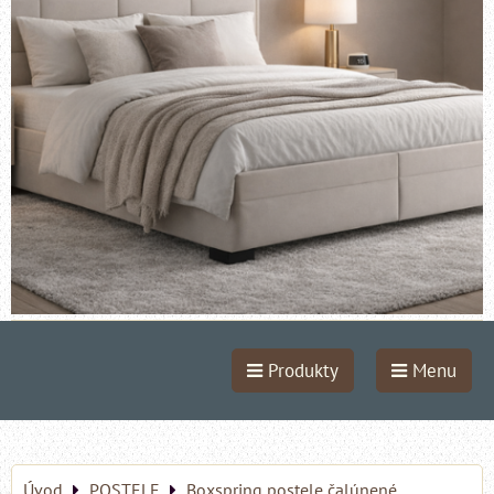
Produkty
Menu
Úvod
POSTELE
Boxspring postele čalúnené