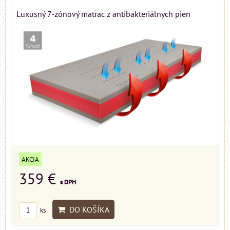
Luxusný 7-zónový matrac z antibakteriálnych pien
AKCIA
359 €
s DPH
DO KOŠÍKA
ks