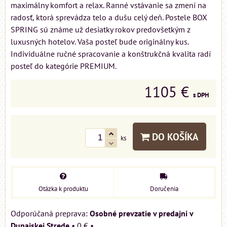
maximálny komfort a relax. Ranné vstávanie sa zmení na
radosť, ktorá sprevádza telo a dušu celý deň. Postele BOX
SPRING sú známe už desiatky rokov predovšetkým z
luxusných hotelov. Vaša posteľ bude originálny kus.
Individuálne ručné spracovanie a konštrukčná kvalita radí
posteľ do kategórie PREMIUM.
1105 €
s DPH
DO KOŠÍKA
ks
Otázka k produktu
Doručenia
Osobné prevzatie v predajni v
Dunajskej Strede
•
0 €
•