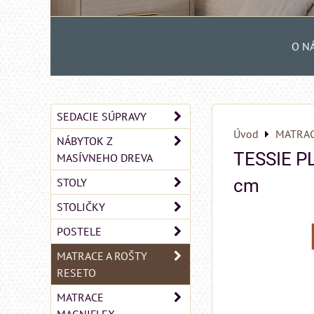
O N
SEDACIE SÚPRAVY
Úvod
MATRAC
NÁBYTOK Z
TESSIE P
MASÍVNEHO DREVA
STOLY
cm
STOLIČKY
POSTELE
MATRACE A ROŠTY
RESETO
MATRACE