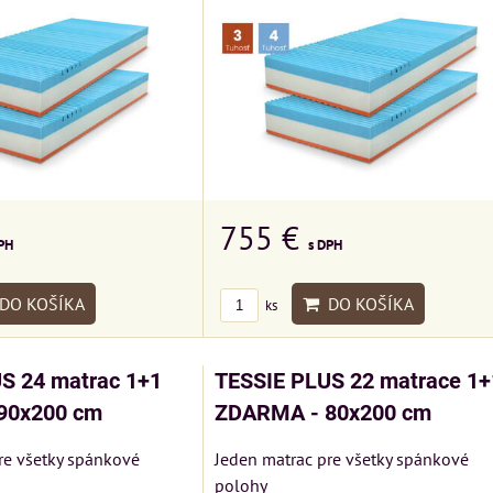
755 €
PH
s DPH
DO KOŠÍKA
DO KOŠÍKA
ks
S 24 matrac 1+1
TESSIE PLUS 22 matrace 1+
90x200 cm
ZDARMA - 80x200 cm
re všetky spánkové
Jeden matrac pre všetky spánkové
polohy