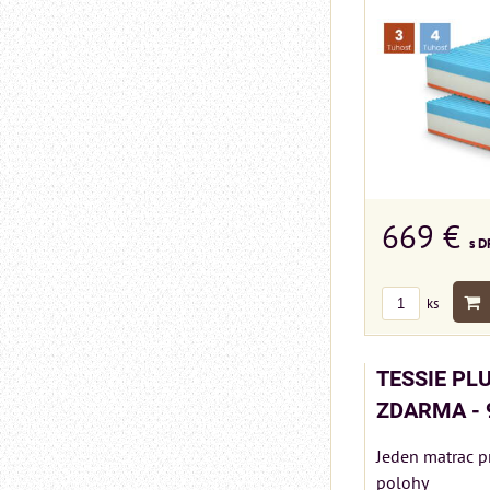
669 €
s D
ks
TESSIE PLU
ZDARMA - 
Jeden matrac p
polohy