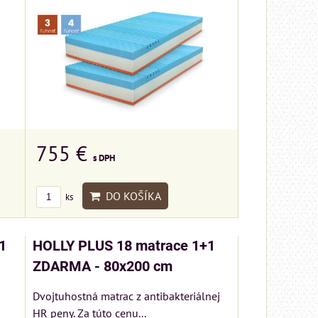
755 €
s DPH
DO KOŠÍKA
ks
1
HOLLY PLUS 18 matrace 1+1
ZDARMA - 80x200 cm
Dvojtuhostná matrac z antibakteriálnej
HR peny. Za túto cenu...