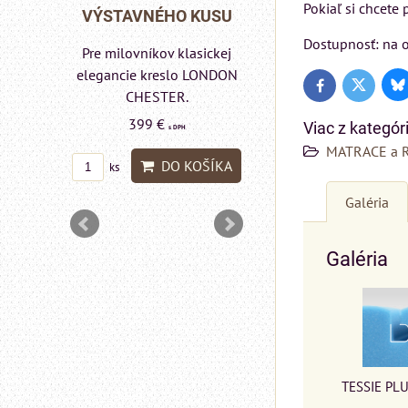
Pokiaľ si chcete
Rinaldi Bed System
 KUSU
VÝSTAVNÉHO K
ponúka...
Dostupnosť: na o
lasickej
Pre milovníkov klasi
699 €
s DPH
o LONDON
elegancie kreslo 
Bl
Twitter
Facebook
.
pohovka LONDO
DO KOŠÍKA
ks
CHESTER.
Viac z kategór
H
599 €
MATRACE a 
s DPH
KOŠÍKA
DO KOŠ
ks
Galéria
Galéria
TESSIE PLU