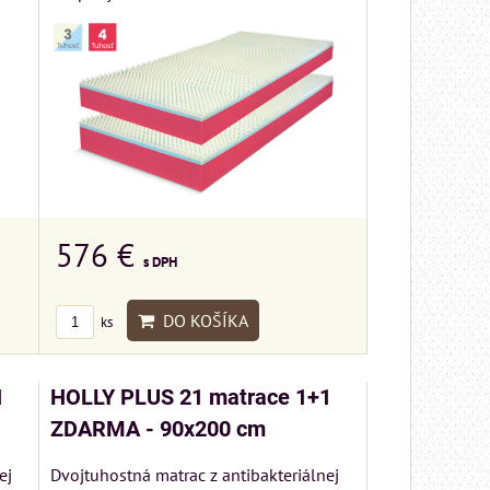
576 €
s DPH
DO KOŠÍKA
ks
1
HOLLY PLUS 21 matrace 1+1
ZDARMA - 90x200 cm
ej
Dvojtuhostná matrac z antibakteriálnej