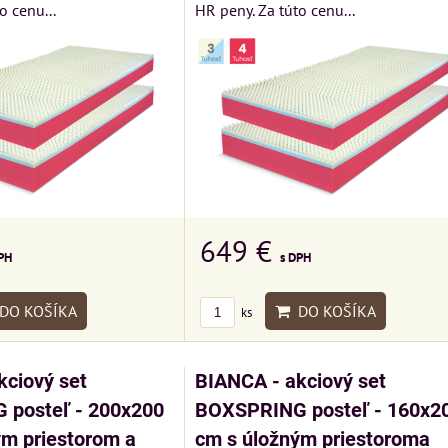
o cenu...
HR peny. Za túto cenu...
649 €
PH
s DPH
DO KOŠÍKA
DO KOŠÍKA
ks
kciový set
BIANCA - akciový set
posteľ - 200x200
BOXSPRING posteľ - 160x2
ým priestorom a
cm s úložným priestoroma