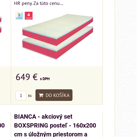
HR peny. Za túto cenu...
649 €
s DPH
DO KOŠÍKA
ks
BIANCA - akciový set
00
BOXSPRING posteľ - 160x200
cm s úložným priestorom a