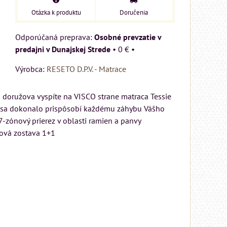
Otázka k produktu
Doručenia
Osobné prevzatie v
predajni v Dunajskej Strede
•
0 €
•
Výrobca:
RESETO D.P.V. - Matrace
 doružova vyspíte na VISCO strane matraca Tessie
mu sa dokonalo prispôsobí každému záhybu Vášho
7-zónový prierez v oblasti ramien a panvy
iová zostava 1+1