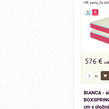
HR peny. Za tút
576 €
s D
ks
BIANCA - a
BOXSPRING 
cm s úložn