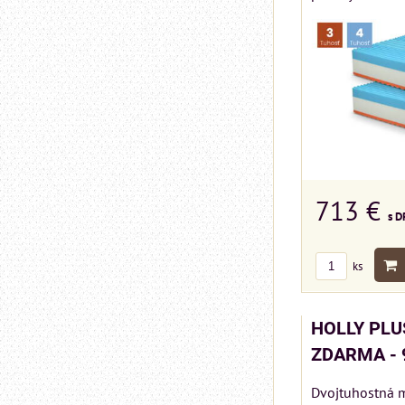
713 €
s D
ks
HOLLY PLUS
ZDARMA - 
Dvojtuhostná m