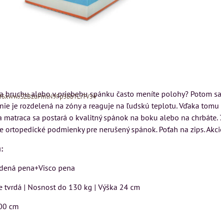
na bruchu alebo v priebehu spánku často meníte polohy? Potom sa
Xf6xwwJSZBzuPmlN9Fp3bbTLrTV34
 nie je rozdelená na zóny a reaguje na ľudskú teplotu. Vďaka to
na matraca sa postará o kvalitný spánok na boku alebo na chrbáte. 
e ortopedické podmienky pre nerušený spánok. Poťah na zips. Akc
:
dená pena+Visco pena
MIZAR - talianský
matrac 175x200 cm
e tvrdá | Nosnost do 130 kg | Výška 24 cm
ON
Kreslo LONDON
CHESTER -
Matrac MIZAR od
00 cm
VÝPREDAJ
talianskeho systému