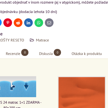
 produkt objednať v inom rozmere (aj v atypickom), môžete požiada
Rinaldi Bed System
USU
VÝSTAVNÉHO KUSU
ponúka...
bjednávku (dodacia lehota 10 dní)
ckej
Pre milovníkov klasickej
699 €
s DPH
a
elegancie kreslo LONDON
uesky
Pinterest
Reddit
LinkedIn
WhatsApp
E-
N
CHESTER.
mail
DO KOŠÍKA
ks
399 €
ie
s DPH
ROŠTY RESETO
Matrace
DO KOŠÍKA
ks
ÍKA
0
0
Recenzie
Diskusia
Otázka k produktu
S 24 matrac 1+1 ZDARMA -
80x200 cm