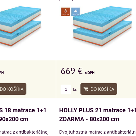
669 €
s DPH
PH
DO KOŠÍKA
DO KOŠÍKA
ks
 18 matrace 1+1
HOLLY PLUS 21 matrace 1+
90x200 cm
ZDARMA - 80x200 cm
atrac z antibakteriálnej
Dvojtuhostná matrac z antibakteriáln