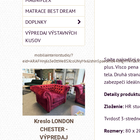
MAGNIFLEX
MATRACE BEST DREAM
DOPLNKY
VÝPREDAJ VÝSTAVNÝCH
KUSOV
mobiliainteriorstudio/?
Spíte najradšej 
eid=ARAFHnj6s3e0ttWe8SXcoUNyMx6Jshin5paeoIhbe48iQHTkYZ6
plus. Visco pena
tela. Druhá stra
zabezpečí ideáln
Detaily produktu
Zloženie:
HR stu
MIZAR - talianský
matrac 175x200 cm
Tvrdosť 3-stredn
NDON
Pohovka LOND
 -
CHESTER -
Matrac MIZAR od
Rozmery:
80 x 2
AJ
VÝPREDAJ
talianskeho systému