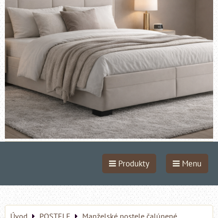
Produkty
Menu
Úvod
POSTELE
Manželské postele čalúnené