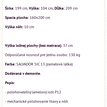
Šírka:
199 cm,
Výška:
104 cm
, Dĺžka:
209 cm
Spacia plocha:
160x200 cm
Výška nôh:
10 cm
Výška ložnej plochy (bez matraca):
37 cm
Odporúčaná nosnosť pre jednu osobu: 130 kg
Farba:
SALVADOR SIC 13 (zamatová látka)
Dodávaná v demonte.
Popis:
- polohovateľný lamelový rošt P12
- mechanické polohovanie hlavy a nôh