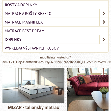
ROŠTY A DOPLNKY
MATRACE A ROŠTY RESETO
MATRACE MAGNIFLEX
MATRACE BEST DREAM
DOPLNKY
VÝPREDAJ VÝSTAVNÝCH KUSOV
mobiliainteriorstudio/?
eid=ARAFHnj6s3e0ttWe8SXcoUNyMx6Jshin5paeoIhbe48iQHTkYZ6Xf6xwwJSZ
MIZAR - talianský matrac