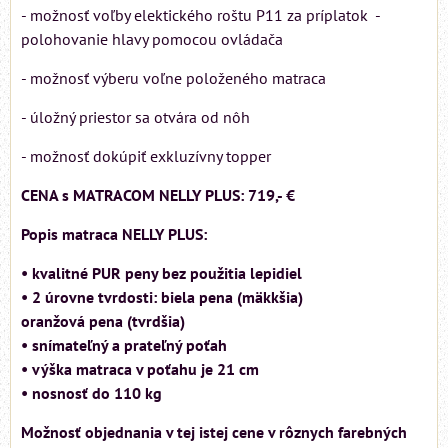
- možnosť voľby elektického roštu P11 za príplatok -
polohovanie hlavy pomocou ovládača
- možnosť výberu voľne položeného matraca
- úložný priestor sa otvára od nôh
- možnosť dokúpiť exkluzívny topper
CENA s MATRACOM NELLY PLUS: 719,- €
Popis matraca NELLY PLUS:
• kvalitné PUR peny bez použitia lepidiel
• 2 úrovne tvrdosti: biela pena (mäkkšia)
oranžová pena (tvrdšia)
• snímateľný a prateľný poťah
• výška matraca v poťahu je 21 cm
• nosnosť do 110 kg
Možnosť objednania v tej istej cene v rôznych farebných