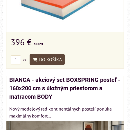
396 €
s DPH
DO KOŠÍKA
ks
BIANCA - akciový set BOXSPRING posteľ -
160x200 cm s úložným priestorom a
matracom BODY
Nový modelový rad kontinentálnych postelí ponúka
maximálny komfort...