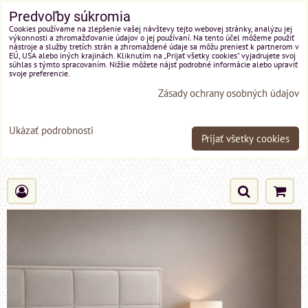
Predvoľby súkromia
Cookies používame na zlepšenie vašej návštevy tejto webovej stránky, analýzu jej
výkonnosti a zhromažďovanie údajov o jej používaní. Na tento účel môžeme použiť
nástroje a služby tretích strán a zhromaždené údaje sa môžu preniesť k partnerom v
EÚ, USA alebo iných krajinách. Kliknutím na „Prijať všetky cookies“ vyjadrujete svoj
súhlas s týmto spracovaním. Nižšie môžete nájsť podrobné informácie alebo upraviť
svoje preferencie.
Zásady ochrany osobných údajov
Ukázať podrobnosti
Prijať všetky cookies