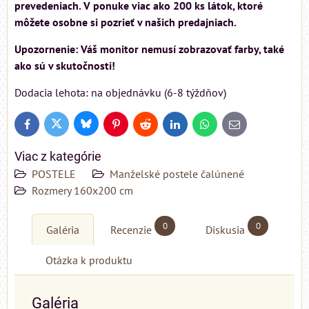
prevedeniach. V ponuke viac ako 200 ks látok, ktoré
môžete osobne si pozrieť v našich predajniach.
Upozornenie: Váš monitor nemusí zobrazovať farby, také
ako sú v skutočnosti!
Dodacia lehota: na objednávku (6-8 týždňov)
Bluesky
Twitter
Facebook
Pinterest
Reddit
LinkedIn
WhatsApp
E-
mail
Viac z kategórie
POSTELE
Manželské postele čalúnené
Rozmery 160x200 cm
0
0
Galéria
Recenzie
Diskusia
Otázka k produktu
Galéria