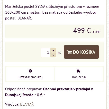
Manželská posteľ SYLVA s úložným priestorom v rozmere
160x200 cm s roštom bez matraca od českého výrobcu
postelí BLANAŘ.
499 €
s DPH
DO KOŠÍKA
ks
Otázka k produktu
Doručenia
Osobné prevzatie v predajni v
Dunajskej Strede
•
0 €
•
Výrobca:
BLANAŘ