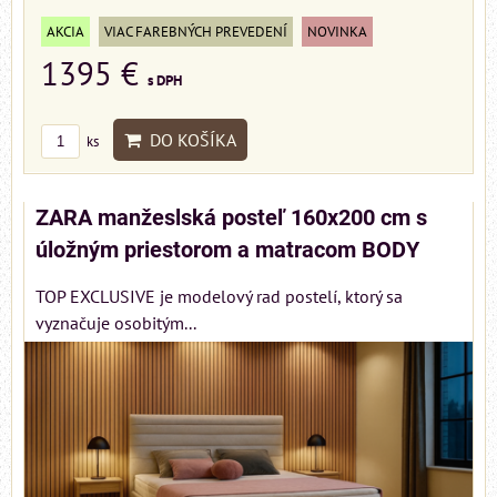
AKCIA
VIAC FAREBNÝCH PREVEDENÍ
NOVINKA
1395 €
s DPH
DO KOŠÍKA
ks
ZARA manžeslská posteľ 160x200 cm s
úložným priestorom a matracom BODY
TOP EXCLUSIVE je modelový rad postelí, ktorý sa
vyznačuje osobitým...