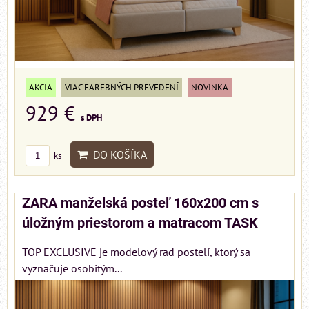
AKCIA
VIAC FAREBNÝCH PREVEDENÍ
NOVINKA
929 €
s DPH
DO KOŠÍKA
ks
ZARA manželská posteľ 160x200 cm s
úložným priestorom a matracom TASK
TOP EXCLUSIVE je modelový rad postelí, ktorý sa
vyznačuje osobitým...