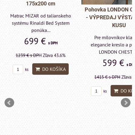
175x200 cm
Pohovka LONDON C
Matrac MIZAR od talianskeho
- VÝPREDAJ VÝST
systému Rinaldi Bed System
KUSU
ponúka...
Pre milovníkov klas
699 €
s DPH
elegancie kreslo a p
LONDON CHESTE
1239 €
s DPH
Zľava 43.6%
599 €
s DP
DO KOŠÍKA
ks
1415 €
s DPH
Zľava 
DO KO
ks