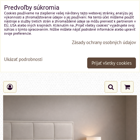
Predvoľby súkromia
Cookies používame na zlepšenie vašej návštevy tejto webovej stránky, analýzu jej
výkonnosti a zhromažďovanie údajov o jej používaní. Na tento účel môžeme použiť
nástroje a služby tretích strán a zhromaždené údaje sa môžu preniesť k partnerom v
EÚ, USA alebo iných krajinách. Kliknutím na „Prijať všetky cookies“ vyjadrujete svoj
súhlas s týmto spracovaním. Nižšie môžete nájsť podrobné informácie alebo upraviť
svoje preferencie.
Zásady ochrany osobných údajov
Ukázať podrobnosti
Prijať všetky cookies