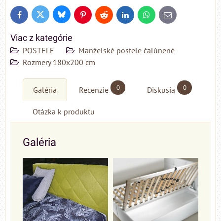
Bluesky
Twitter
Facebook
Pinterest
Reddit
LinkedIn
WhatsApp
E-
mail
Viac z kategórie
POSTELE
Manželské postele čalúnené
Rozmery 180x200 cm
0
0
Galéria
Recenzie
Diskusia
Otázka k produktu
Galéria