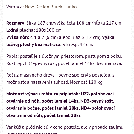
Výrobca:
New Design Burek Hanko
Rozmery
: šírka 187 cm/výška čela 108 cm/hĺbka 217 cm
Ložná plocha:
180x200 cm
Výška nôh:
č. 1 a 2 (6 cm) alebo 3 až 6 (12 cm).
Výška
ložnej plochy bez matraca:
36 resp. 42 cm.
Popis: posteľ je s úložným priestorom, prístupom z boku,
Rošt typ: LR1-pevný rošt, počet lamiel 14ks, bez matraca.
Rošt z masívneho dreva - pevne spojený s posteľou, s
možnosťou nastavenia tuhosti. Nosnosť 120 kg.
Možnosť výberu roštu za príplatok: LR2-polohovací
otvárnie od nôh, počet lamiel 14ks, ND3-pevný rošt,
otváranie bočné, počet lamiel 28ks, ND4-polohovací
otváranie od nôh, počet lamiel 28ks
Vankúš a pléd nie sú v cene postele, ale v prípade záujmu
je možné ich doobjednať.