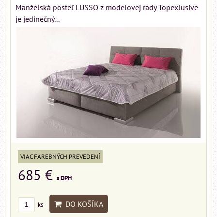
Manželská posteľ LUSSO z modelovej rady Topexlusive
je jedinečný...
VIAC FAREBNÝCH PREVEDENÍ
685 €
s DPH
DO KOŠÍKA
ks