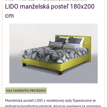
LIDO manželská posteľ 180x200
cm
VIAC FAREBNÝCH PREVEDENÍ
Manželská posteľ LIDO z modelovej rady Topexlusive je
jedinečný komfortný výrobok, ktorý je vyrobený za priaznivú