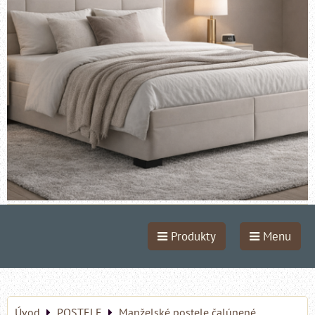
Produkty
Menu
Úvod
POSTELE
Manželské postele čalúnené