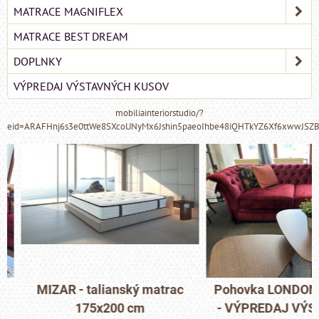
MATRACE MAGNIFLEX
MATRACE BEST DREAM
DOPLNKY
VÝPREDAJ VÝSTAVNÝCH KUSOV
mobiliainteriorstudio/?
eid=ARAFHnj6s3e0ttWe8SXcoUNyMx6Jshin5paeoIhbe48iQHTkYZ6Xf6xwwJSZ
MIZAR - talianský matrac
Pohovka LONDON C
175x200 cm
- VÝPREDAJ VÝST