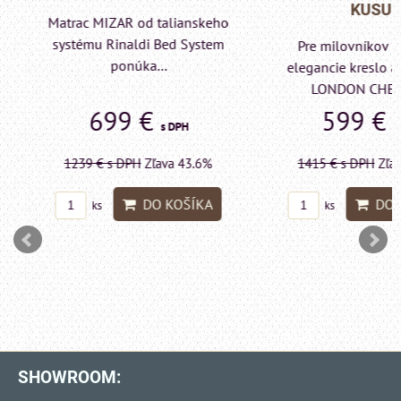
KUSU
Matrac MIZAR od talianskeho
systému Rinaldi Bed System
Pre milovníkov klas
ponúka...
elegancie kreslo a p
LONDON CHESTE
699 €
599 €
s DPH
s DP
1239 €
s DPH
Zľava 43.6%
1415 €
s DPH
Zľava 
DO KOŠÍKA
DO KO
ks
ks
SHOWROOM: