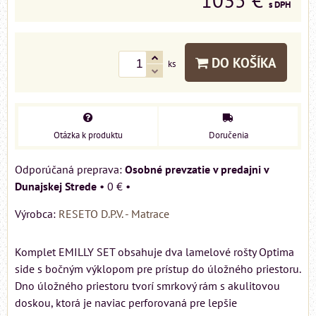
s DPH
DO KOŠÍKA
ks
Otázka k produktu
Doručenia
Osobné prevzatie v predajni v
Dunajskej Strede
•
0 €
•
Výrobca:
RESETO D.P.V. - Matrace
Komplet EMILLY SET obsahuje dva lamelové rošty Optima
side s bočným výklopom pre prístup do úložného priestoru.
Dno úložného priestoru tvorí smrkový rám s akulitovou
doskou, ktorá je naviac perforovaná pre lepšie