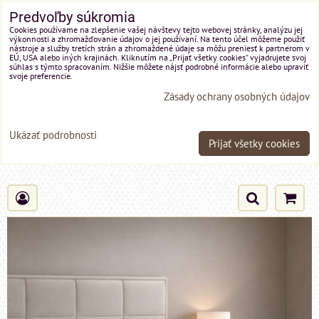
Predvoľby súkromia
Cookies používame na zlepšenie vašej návštevy tejto webovej stránky, analýzu jej
výkonnosti a zhromažďovanie údajov o jej používaní. Na tento účel môžeme použiť
nástroje a služby tretích strán a zhromaždené údaje sa môžu preniesť k partnerom v
EÚ, USA alebo iných krajinách. Kliknutím na „Prijať všetky cookies“ vyjadrujete svoj
súhlas s týmto spracovaním. Nižšie môžete nájsť podrobné informácie alebo upraviť
svoje preferencie.
Zásady ochrany osobných údajov
Ukázať podrobnosti
Prijať všetky cookies