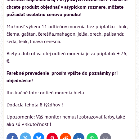
chcete produkt objednať v atypickom rozmere, môžete
požiadať osobitnú cenovú ponuku!
Možnosť výberu 11 odtieňov morenia bez príplatku - buk,
čierna, gaštan, čerešňa,mahagon, jelša, orech, palisandr,
šedá, teak, tmavá čerešňa.
Biely a dub oliva olej odtieň morenia je za príplatok + 76,-
€.
Farebné prevedenie prosím vpíšte do poznámky pri
objednávke!
Ilustračné foto: odtieň morenia biela.
Dodacia lehota 8 týždňov !
Upozornenie: Váš monitor nemusí zobrazovať farby, také
ako sú v skutočnosti!