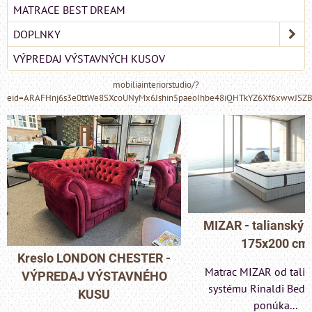
MATRACE BEST DREAM
DOPLNKY
VÝPREDAJ VÝSTAVNÝCH KUSOV
mobiliainteriorstudio/?
eid=ARAFHnj6s3e0ttWe8SXcoUNyMx6Jshin5paeoIhbe48iQHTkYZ6Xf6xwwJSZ
MIZAR - talianský matrac
175x200 cm
Pohovka LONDON C
Matrac MIZAR od talianskeho
- VÝPREDAJ VÝST
systému Rinaldi Bed System
KUSU
ponúka...