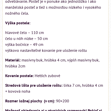
odvetrávanie. Posteľ je v ponuke ako jednolôžko i ako
manželská posteľ a tiež s možnosťou nízkeho i vysokého
nožného čela.
Výška postele:
hlavové čelo – 110 cm
čelo u nôh nízke – 50 cm
výška bočnice – 49 cm
výškovo nastaviteľné kovanie pre uloženie roštu
Materiál:
masívny buk, hrúbka 4 cm, výplň masívny buk,
hrúbka 2cm
Kovanie postele:
Hettich zubové
Stredová lišta pre uloženie roštu:
šírka 7 cm, hrúbka 4 cm
+ kovová noha
Rozmer ložnej plochy (v cm):
90×200
Možnosť objednania aj v atypických rozmeroch! Pokiaľ si