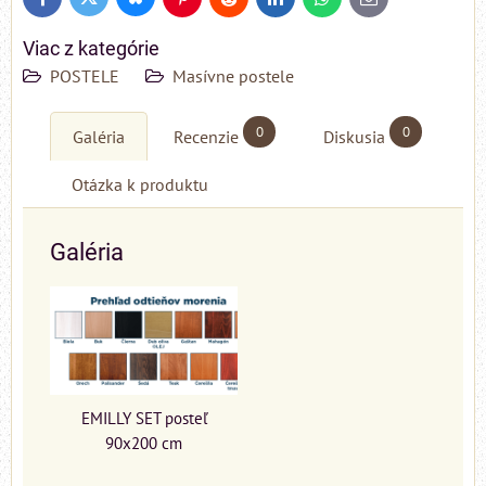
Bluesky
Twitter
Facebook
Pinterest
Reddit
LinkedIn
WhatsApp
E-
mail
Viac z kategórie
POSTELE
Masívne postele
0
0
Galéria
Recenzie
Diskusia
Otázka k produktu
Galéria
EMILLY SET posteľ
90x200 cm