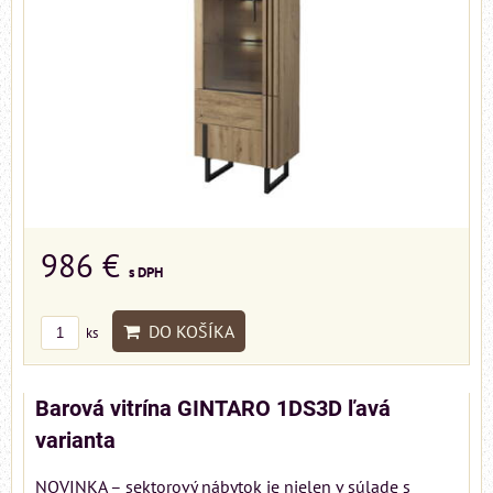
986 €
s DPH
DO KOŠÍKA
ks
Barová vitrína GINTARO 1DS3D ľavá
varianta
NOVINKA – sektorový nábytok je nielen v súlade s