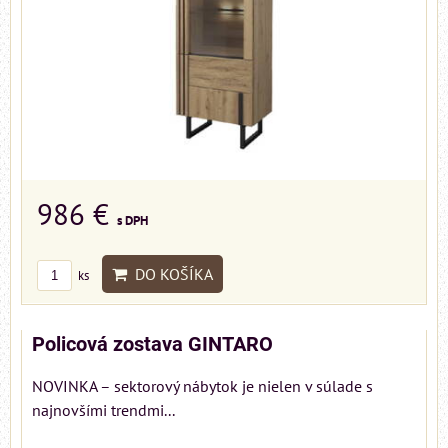
986 €
s DPH
DO KOŠÍKA
ks
Policová zostava GINTARO
NOVINKA – sektorový nábytok je nielen v súlade s
najnovšími trendmi...