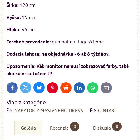
Šírka:
120 cm
Výška:
153 cm
Hĺbka
: 36 cm
Farebné prevedenie:
dub natural lager/čierna
Dodacia lehota: na objednávku - 6 až 8 týždňov.
Upozornenie: Váš monitor nemusí zobrazovať farby, také
ako sú v skutočnosti!
Bluesky
Twitter
Facebook
Pinterest
Reddit
LinkedIn
WhatsApp
E-
mail
Viac z kategórie
NÁBYTOK Z MASÍVNEHO DREVA
GINTARO
0
0
Galéria
Recenzie
Diskusia