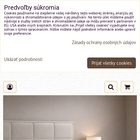
Predvoľby súkromia
Cookies používame na zlepšenie vašej návštevy tejto webovej stránky, analýzu jej
výkonnosti a zhromažďovanie údajov o jej používaní. Na tento účel môžeme použiť
nástroje a služby tretích strán a zhromaždené údaje sa môžu preniesť k partnerom v
EÚ, USA alebo iných krajinách. Kliknutím na „Prijať všetky cookies“ vyjadrujete svoj
súhlas s týmto spracovaním. Nižšie môžete nájsť podrobné informácie alebo upraviť
svoje preferencie.
Zásady ochrany osobných údajov
Ukázať podrobnosti
Prijať všetky cookies