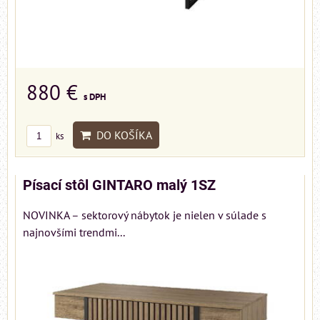
880 €
s DPH
DO KOŠÍKA
ks
Písací stôl GINTARO malý 1SZ
NOVINKA – sektorový nábytok je nielen v súlade s
najnovšími trendmi...