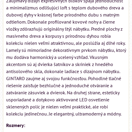
Zaujímavý dizajn expresívnych blokov spája jednoduchosť
a minimalizmus odlišujúci loft s teplom dubového dreva a
dubovej dyhy v krásnej farbe prírodného dubu s matným
odtieňom. Dokonale profilované kovové nohy a čierne
vložky zdôrazňujú originálny štýl nábytku. Predné plochy z
masívneho dreva a korpusy s prírodnou dyhou robia
kolekciu nielen veľmi atraktívnou, ale poslúžia aj dlhé roky.
Lamely sú mimoriadne dekoratívnym prvkom nábytku, ktorý
mu dodáva harmonický a ucelený vzhľad. Vkusným
akcentom sú aj dvierka šatníkov a skriniek z hnedého
antisolového skla, dokonale ladiace s dizajnom nábytku.
GINTARO zaujme aj svojou funkčnosťou. Pohodlné tlačné
riešenie zaisťuje bezhlučné a jednoduché otváranie a
zatváranie zásuviek a dvierok. Na druhej strane, esteticky
usporiadané a dotykovo aktivované LED osvetlenie
sklenených políc je nielen veľmi praktické, ale robí
kolekciu jedinečnou. Je elegantný, ultramoderný a módny.
Rozmery: