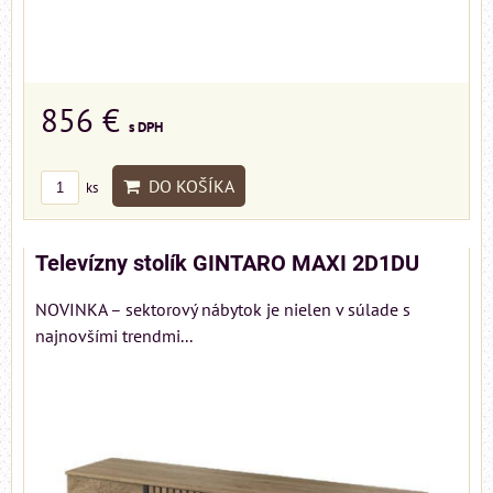
856 €
s DPH
DO KOŠÍKA
ks
Televízny stolík GINTARO MAXI 2D1DU
NOVINKA – sektorový nábytok je nielen v súlade s
najnovšími trendmi...