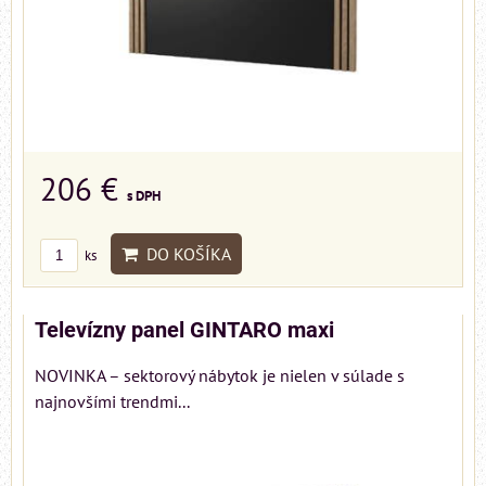
206 €
s DPH
DO KOŠÍKA
ks
Televízny panel GINTARO maxi
NOVINKA – sektorový nábytok je nielen v súlade s
najnovšími trendmi...