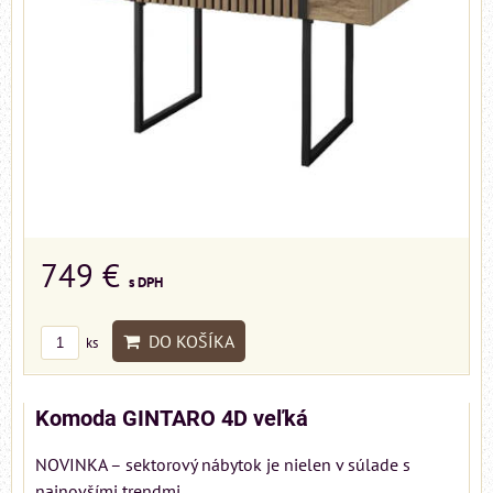
749 €
s DPH
DO KOŠÍKA
ks
Komoda GINTARO 4D veľká
NOVINKA – sektorový nábytok je nielen v súlade s
najnovšími trendmi...