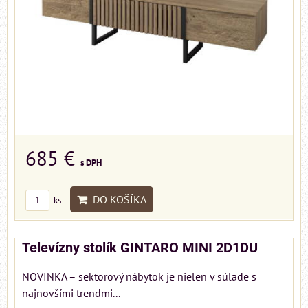
685 €
s DPH
DO KOŠÍKA
ks
Televízny stolík GINTARO MINI 2D1DU
NOVINKA – sektorový nábytok je nielen v súlade s
najnovšími trendmi...