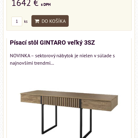
1642 €
s DPH
DO KOŠÍKA
ks
Písací stôl GINTARO veľký 3SZ
NOVINKA – sektorový nábytok je nielen v súlade s
najnovšími trendmi...