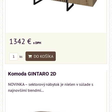
1342 €
s DPH
DO KOŠÍKA
ks
Komoda GINTARO 2D
NOVINKA – sektorový nábytok je nielen v súlade s
najnovšími trendmi...