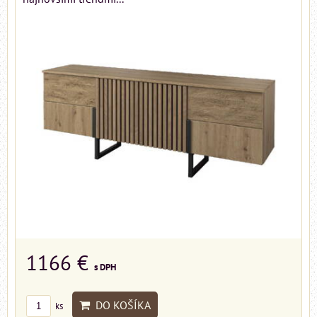
1166 €
s DPH
DO KOŠÍKA
ks