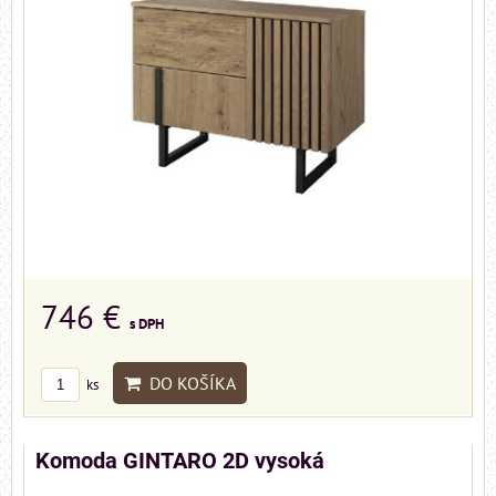
746 €
s DPH
DO KOŠÍKA
ks
Komoda GINTARO 2D vysoká