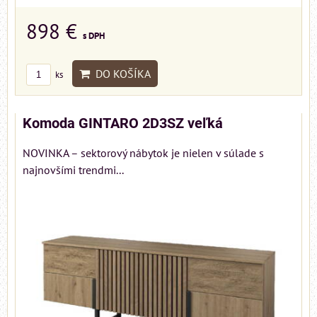
898 €
s DPH
DO KOŠÍKA
ks
Komoda GINTARO 2D3SZ veľká
NOVINKA – sektorový nábytok je nielen v súlade s
najnovšími trendmi...