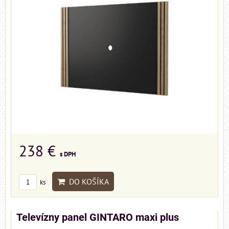
238 €
s DPH
DO KOŠÍKA
ks
Televízny panel GINTARO maxi plus