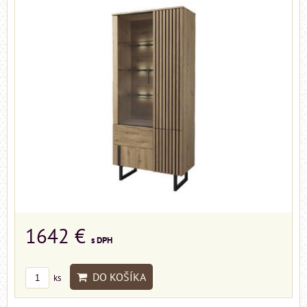
1642 €
s DPH
DO KOŠÍKA
ks