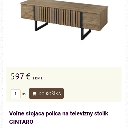
597 €
s DPH
DO KOŠÍKA
ks
Voľne stojaca polica na televízny stolík
GINTARO