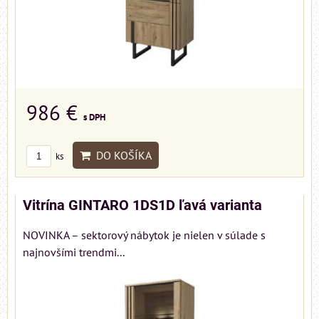
986 €
s DPH
DO KOŠÍKA
ks
Vitrína GINTARO 1DS1D ľavá varianta
NOVINKA – sektorový nábytok je nielen v súlade s
najnovšími trendmi...