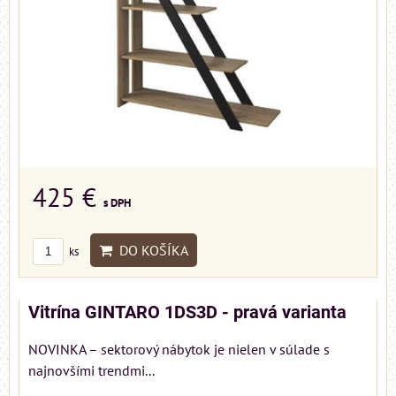
425 €
s DPH
DO KOŠÍKA
ks
Vitrína GINTARO 1DS3D - pravá varianta
NOVINKA – sektorový nábytok je nielen v súlade s
najnovšími trendmi...