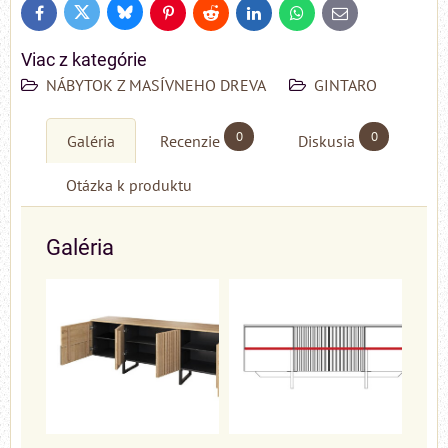
Bluesky
Twitter
Facebook
Pinterest
Reddit
LinkedIn
WhatsApp
E-
mail
Viac z kategórie
NÁBYTOK Z MASÍVNEHO DREVA
GINTARO
0
0
Galéria
Recenzie
Diskusia
Otázka k produktu
Galéria