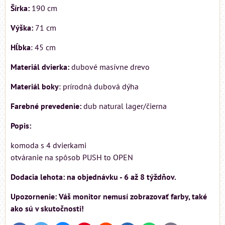
Šírka:
190 cm
Výška:
71 cm
Hĺbka
: 45 cm
Materiál dvierka:
dubové masívne drevo
Materiál boky
: prírodná dubová dýha
Farebné prevedenie:
dub natural lager/čierna
Popis:
komoda s 4 dvierkami
otváranie na spôsob PUSH to OPEN
Dodacia lehota: na objednávku - 6 až 8 týždňov.
Upozornenie: Váš monitor nemusí zobrazovať farby, také
ako sú v skutočnosti!