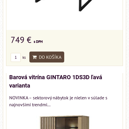
749 €
s DPH
DO KOŠÍKA
ks
Barová vitrína GINTARO 1DS3D ľavá
varianta
NOVINKA – sektorový nábytok je nielen v súlade s
najnovšími trendmi...