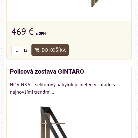
469 €
s DPH
DO KOŠÍKA
ks
Policová zostava GINTARO
NOVINKA – sektorový nábytok je nielen v súlade s
najnovšími trendmi...