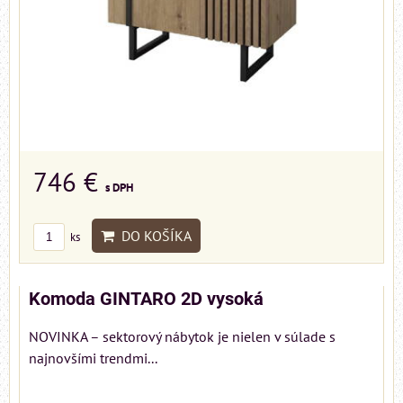
746 €
s DPH
DO KOŠÍKA
ks
Komoda GINTARO 2D vysoká
NOVINKA – sektorový nábytok je nielen v súlade s
najnovšími trendmi...