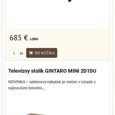
685 €
s DPH
DO KOŠÍKA
ks
Televízny stolík GINTARO MINI 2D1DU
NOVINKA – sektorový nábytok je nielen v súlade s
najnovšími trendmi...