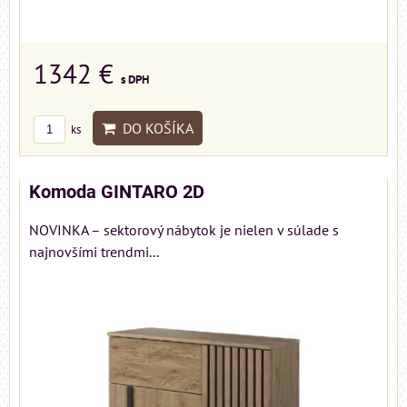
1342 €
s DPH
DO KOŠÍKA
ks
Komoda GINTARO 2D
NOVINKA – sektorový nábytok je nielen v súlade s
najnovšími trendmi...