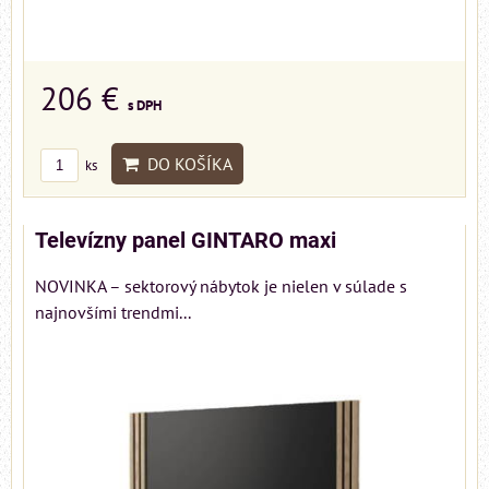
206 €
s DPH
DO KOŠÍKA
ks
Televízny panel GINTARO maxi
NOVINKA – sektorový nábytok je nielen v súlade s
najnovšími trendmi...