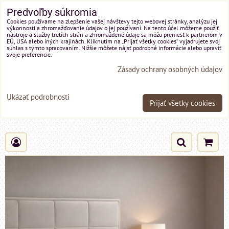
Predvoľby súkromia
Cookies používame na zlepšenie vašej návštevy tejto webovej stránky, analýzu jej
výkonnosti a zhromažďovanie údajov o jej používaní. Na tento účel môžeme použiť
nástroje a služby tretích strán a zhromaždené údaje sa môžu preniesť k partnerom v
EÚ, USA alebo iných krajinách. Kliknutím na „Prijať všetky cookies“ vyjadrujete svoj
súhlas s týmto spracovaním. Nižšie môžete nájsť podrobné informácie alebo upraviť
svoje preferencie.
Zásady ochrany osobných údajov
Ukázať podrobnosti
Prijať všetky cookies