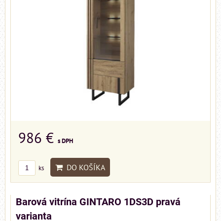
986 €
s DPH
DO KOŠÍKA
ks
Barová vitrína GINTARO 1DS3D pravá
varianta