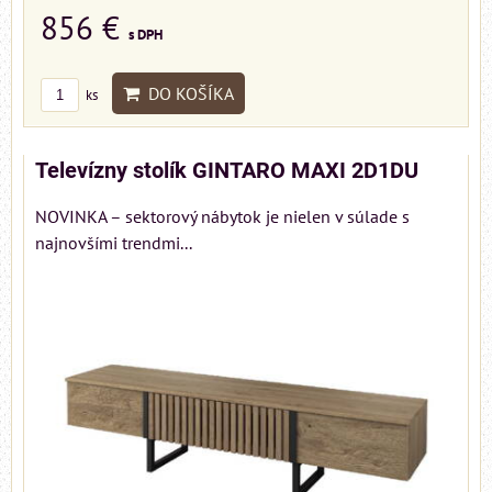
856 €
s DPH
DO KOŠÍKA
ks
Televízny stolík GINTARO MAXI 2D1DU
NOVINKA – sektorový nábytok je nielen v súlade s
najnovšími trendmi...