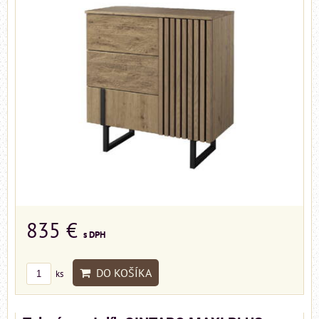
835 €
s DPH
DO KOŠÍKA
ks