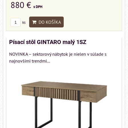
880 €
s DPH
DO KOŠÍKA
ks
Písací stôl GINTARO malý 1SZ
NOVINKA – sektorový nábytok je nielen v súlade s
najnovšími trendmi...