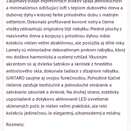
Zaujímavý dizajn expresívnych blokov spája jednoduchosť
a minimalizmus odlišujúci loft s teplom dubového dreva a
dubovej dyhy v krásnej farbe prírodného dubu s matným
odtieňom. Dokonale profilované kovové nohy a čierne
vložky zdôrazňujú originálny štýl nábytku. Predné plochy z
masívneho dreva a korpusy s prírodnou dyhou robia
kolekciu nielen veľmi atraktívnou, ale poslúžia aj dlhé roky.
Lamely sú mimoriadne dekoratívnym prvkom nábytku, ktorý
mu dodáva harmonický a ucelený vzhľad. Vkusným
akcentom sú aj dvierka šatníkov a skriniek z hnedého
antisolového skla, dokonale ladiace s dizajnom nábytku.
GINTARO zaujme aj svojou funkčnosťou. Pohodlné tlačné
riešenie zaisťuje bezhlučné a jednoduché otváranie a
zatváranie zásuviek a dvierok. Na druhej strane, esteticky
usporiadané a dotykovo aktivované LED osvetlenie
sklenených políc je nielen veľmi praktické, ale robí
kolekciu jedinečnou. Je elegantný, ultramoderný a módny.
Rozmery: