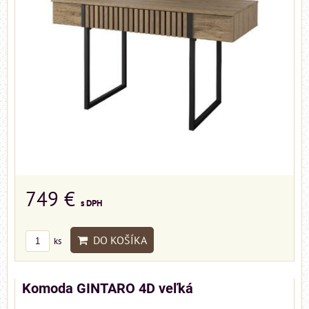
749 €
s DPH
DO KOŠÍKA
ks
Komoda GINTARO 4D veľká