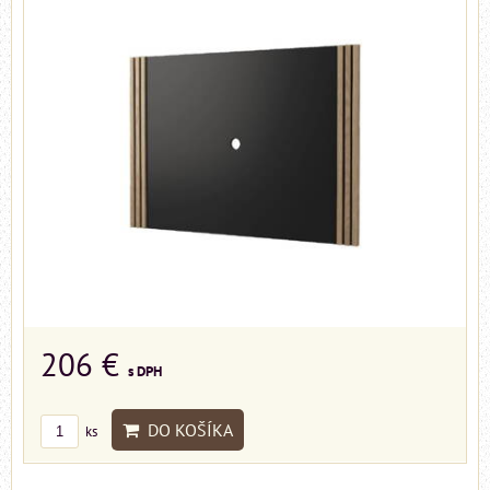
206 €
s DPH
DO KOŠÍKA
ks