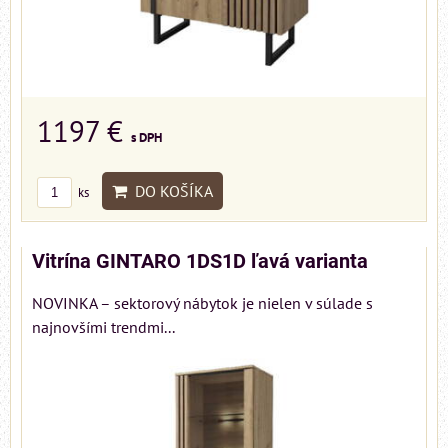
1197 €
s DPH
DO KOŠÍKA
ks
Vitrína GINTARO 1DS1D ľavá varianta
NOVINKA – sektorový nábytok je nielen v súlade s
najnovšími trendmi...