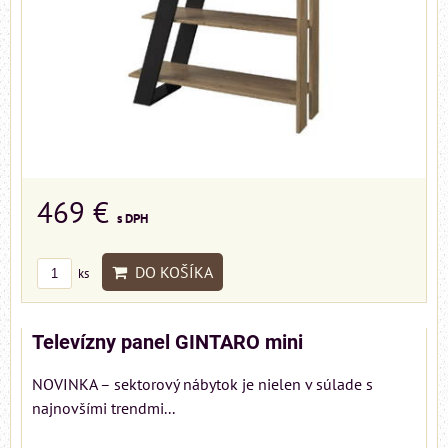
469 €
s DPH
DO KOŠÍKA
ks
Televízny panel GINTARO mini
NOVINKA – sektorový nábytok je nielen v súlade s
najnovšími trendmi...