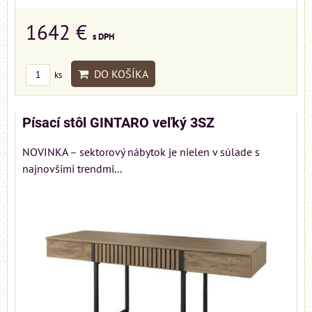
1642 €
s DPH
DO KOŠÍKA
ks
Písací stôl GINTARO veľký 3SZ
NOVINKA – sektorový nábytok je nielen v súlade s
najnovšími trendmi...