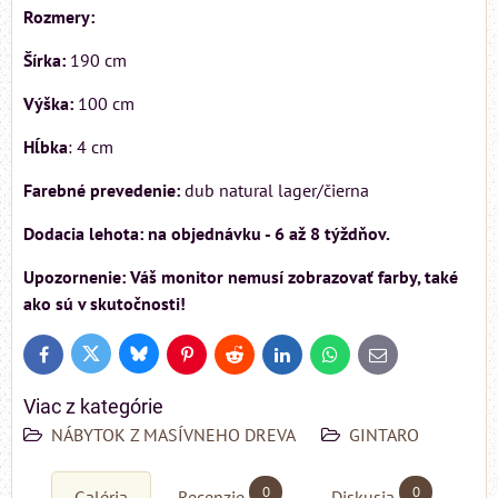
Rozmery:
Šírka:
190 cm
Výška:
100 cm
Hĺbka
: 4 cm
Farebné prevedenie:
dub natural lager/čierna
Dodacia lehota: na objednávku - 6 až 8 týždňov.
Upozornenie: Váš monitor nemusí zobrazovať farby, také
ako sú v skutočnosti!
Bluesky
Twitter
Facebook
Pinterest
Reddit
LinkedIn
WhatsApp
E-
mail
Viac z kategórie
NÁBYTOK Z MASÍVNEHO DREVA
GINTARO
0
0
Galéria
Recenzie
Diskusia