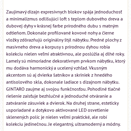
Zaujímavý dizajn expresívnych blokov spája jednoduchosť
a minimalizmus odlišujúci loft s teplom dubového dreva a
dubovej dyhy v krásnej farbe prírodného dubu s matným
odtieňom. Dokonale profilované kovové nohy a čierne
vložky zdôrazňujú originálny štýl nábytku. Predné plochy z
masívneho dreva a korpusy s prírodnou dyhou robia
kolekciu nielen veľmi atraktívnou, ale poslúžia aj dlhé roky.
Lamely sú mimoriadne dekoratívnym prvkom nábytku, ktorý
mu dodáva harmonický a ucelený vzhľad. Vkusným
akcentom sú aj dvierka šatníkov a skriniek z hnedého
antisolového skla, dokonale ladiace s dizajnom nábytku.
GINTARO zaujme aj svojou funkčnosťou. Pohodlné tlačné
riešenie zaisťuje bezhlučné a jednoduché otváranie a
zatváranie zásuviek a dvierok. Na druhej strane, esteticky
usporiadané a dotykovo aktivované LED osvetlenie
sklenených políc je nielen veľmi praktické, ale robí
kolekciu jedinečnou. Je elegantný, ultramoderný a módny.