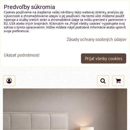
Predvoľby súkromia
Cookies používame na zlepšenie vašej návštevy tejto webovej stránky, analýzu jej
výkonnosti a zhromažďovanie údajov o jej používaní. Na tento účel môžeme použiť
nástroje a služby tretích strán a zhromaždené údaje sa môžu preniesť k partnerom v
EÚ, USA alebo iných krajinách. Kliknutím na „Prijať všetky cookies“ vyjadrujete svoj
súhlas s týmto spracovaním. Nižšie môžete nájsť podrobné informácie alebo upraviť
svoje preferencie.
Zásady ochrany osobných údajov
Ukázať podrobnosti
Prijať všetky cookies