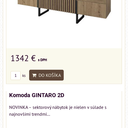
1342 €
s DPH
DO KOŠÍKA
ks
Komoda GINTARO 2D
NOVINKA – sektorový nábytok je nielen v súlade s
najnovšími trendmi...