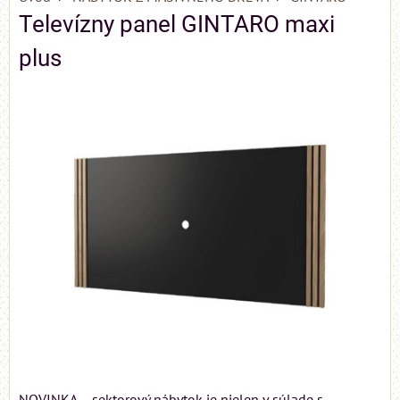
Televízny panel GINTARO maxi
plus
NOVINKA – sektorový nábytok je nielen v súlade s