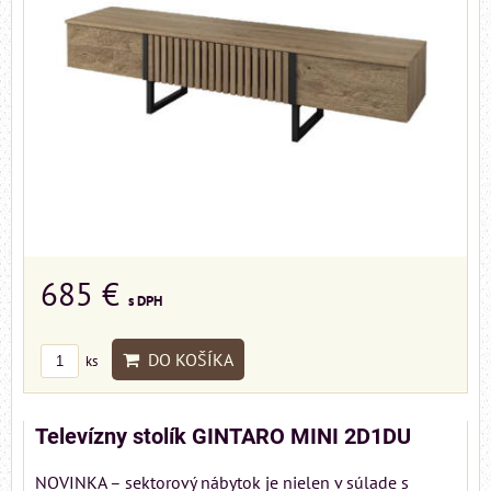
685 €
s DPH
DO KOŠÍKA
ks
Televízny stolík GINTARO MINI 2D1DU
NOVINKA – sektorový nábytok je nielen v súlade s