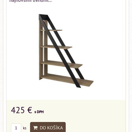
najnovšími trendmi...
425 €
s DPH
DO KOŠÍKA
ks