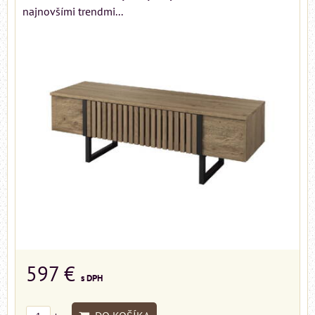
najnovšími trendmi...
597 €
s DPH