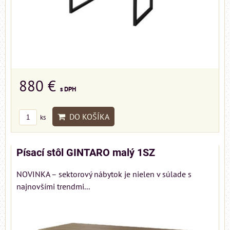
880 €
s DPH
DO KOŠÍKA
ks
Písací stôl GINTARO malý 1SZ
NOVINKA – sektorový nábytok je nielen v súlade s
najnovšími trendmi...