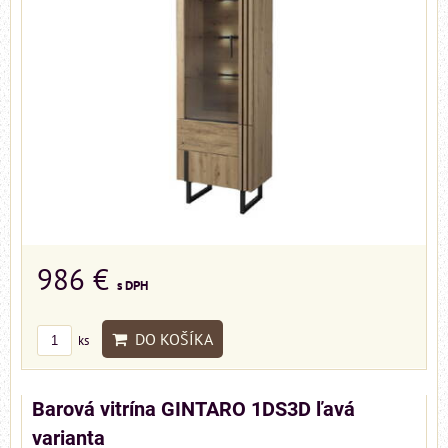
986 €
s DPH
DO KOŠÍKA
ks
Barová vitrína GINTARO 1DS3D ľavá
varianta