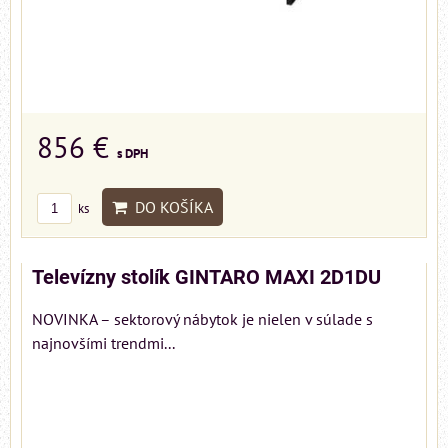
856 €
s DPH
DO KOŠÍKA
ks
Televízny stolík GINTARO MAXI 2D1DU
NOVINKA – sektorový nábytok je nielen v súlade s
najnovšími trendmi...