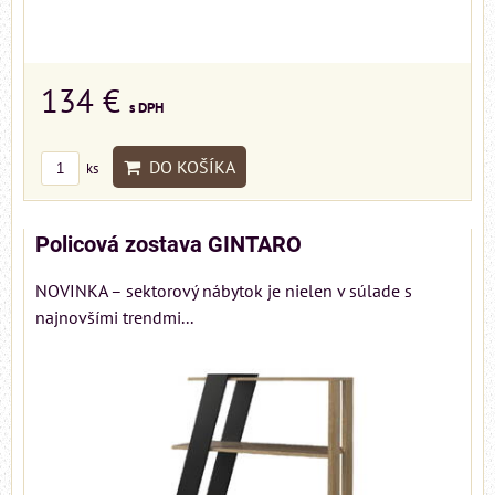
134 €
s DPH
DO KOŠÍKA
ks
Policová zostava GINTARO
NOVINKA – sektorový nábytok je nielen v súlade s
najnovšími trendmi...