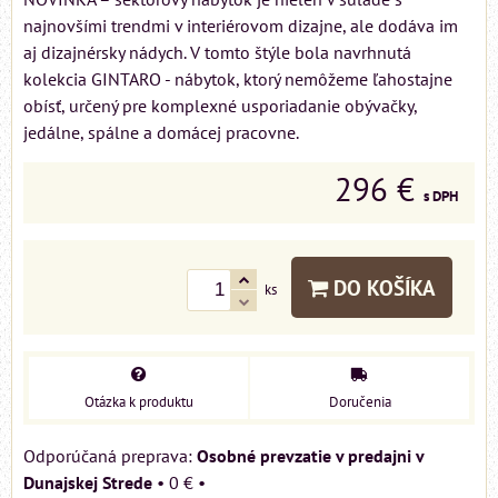
najnovšími trendmi v interiérovom dizajne, ale dodáva im
aj dizajnérsky nádych. V tomto štýle bola navrhnutá
kolekcia GINTARO - nábytok, ktorý nemôžeme ľahostajne
obísť, určený pre komplexné usporiadanie obývačky,
jedálne, spálne a domácej pracovne.
296 €
s DPH
DO KOŠÍKA
ks
Otázka k produktu
Doručenia
Osobné prevzatie v predajni v
Dunajskej Strede
•
0 €
•