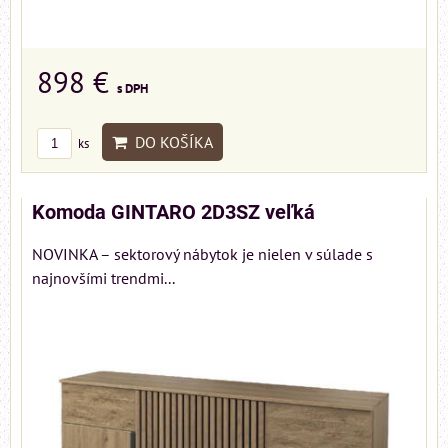
898 €
s DPH
DO KOŠÍKA
ks
Komoda GINTARO 2D3SZ veľká
NOVINKA – sektorový nábytok je nielen v súlade s
najnovšími trendmi...