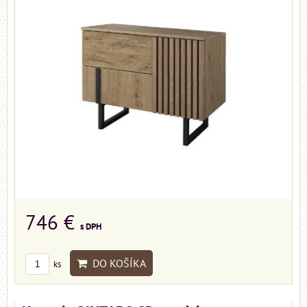
746 €
s DPH
DO KOŠÍKA
ks