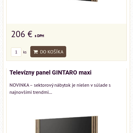
206 €
s DPH
DO KOŠÍKA
ks
Televízny panel GINTARO maxi
NOVINKA – sektorový nábytok je nielen v súlade s
najnovšími trendmi...