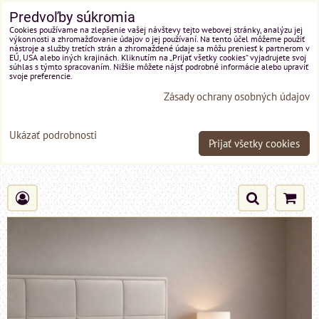
Predvoľby súkromia
Cookies používame na zlepšenie vašej návštevy tejto webovej stránky, analýzu jej
výkonnosti a zhromažďovanie údajov o jej používaní. Na tento účel môžeme použiť
nástroje a služby tretích strán a zhromaždené údaje sa môžu preniesť k partnerom v
EÚ, USA alebo iných krajinách. Kliknutím na „Prijať všetky cookies“ vyjadrujete svoj
súhlas s týmto spracovaním. Nižšie môžete nájsť podrobné informácie alebo upraviť
svoje preferencie.
Zásady ochrany osobných údajov
Ukázať podrobnosti
Prijať všetky cookies