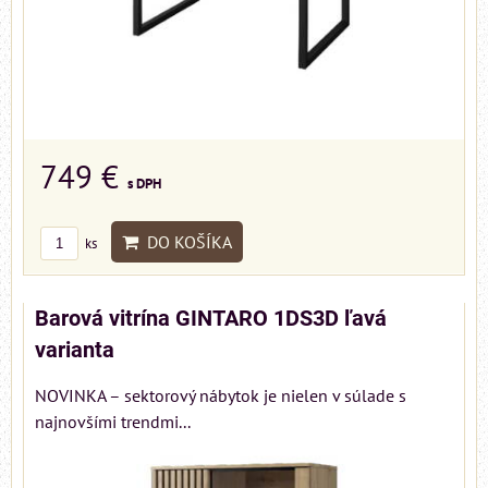
749 €
s DPH
DO KOŠÍKA
ks
Barová vitrína GINTARO 1DS3D ľavá
varianta
NOVINKA – sektorový nábytok je nielen v súlade s
najnovšími trendmi...