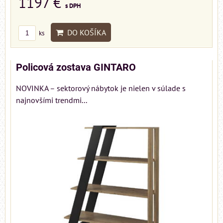
1197 €
s DPH
DO KOŠÍKA
ks
Policová zostava GINTARO
NOVINKA – sektorový nábytok je nielen v súlade s
najnovšími trendmi...