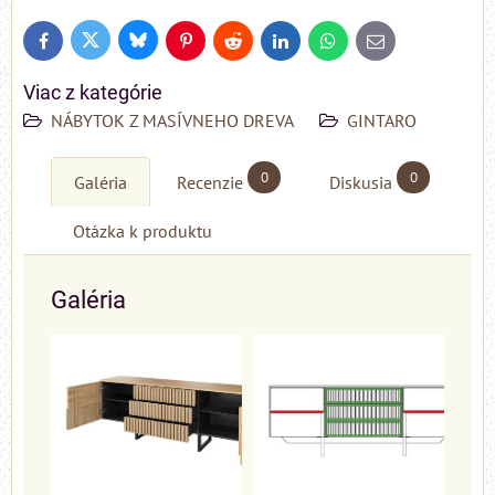
Bluesky
Twitter
Facebook
Pinterest
Reddit
LinkedIn
WhatsApp
E-
mail
Viac z kategórie
NÁBYTOK Z MASÍVNEHO DREVA
GINTARO
0
0
Galéria
Recenzie
Diskusia
Otázka k produktu
Galéria