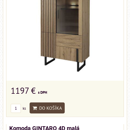
1197 €
s DPH
DO KOŠÍKA
ks
Komoda GINTARO 4D malá