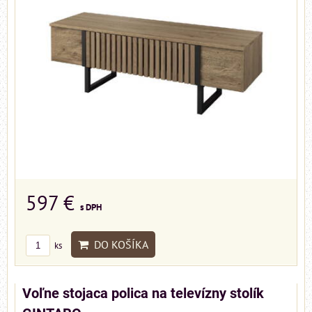
597 €
s DPH
DO KOŠÍKA
ks
Voľne stojaca polica na televízny stolík