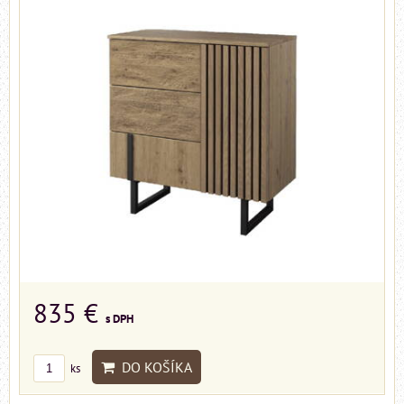
835 €
s DPH
DO KOŠÍKA
ks