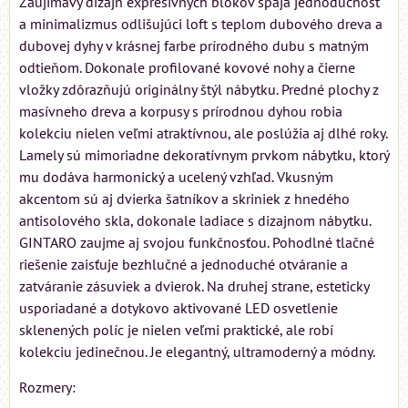
Zaujímavý dizajn expresívnych blokov spája jednoduchosť
a minimalizmus odlišujúci loft s teplom dubového dreva a
dubovej dyhy v krásnej farbe prírodného dubu s matným
odtieňom. Dokonale profilované kovové nohy a čierne
vložky zdôrazňujú originálny štýl nábytku. Predné plochy z
masívneho dreva a korpusy s prírodnou dyhou robia
kolekciu nielen veľmi atraktívnou, ale poslúžia aj dlhé roky.
Lamely sú mimoriadne dekoratívnym prvkom nábytku, ktorý
mu dodáva harmonický a ucelený vzhľad. Vkusným
akcentom sú aj dvierka šatníkov a skriniek z hnedého
antisolového skla, dokonale ladiace s dizajnom nábytku.
GINTARO zaujme aj svojou funkčnosťou. Pohodlné tlačné
riešenie zaisťuje bezhlučné a jednoduché otváranie a
zatváranie zásuviek a dvierok. Na druhej strane, esteticky
usporiadané a dotykovo aktivované LED osvetlenie
sklenených políc je nielen veľmi praktické, ale robí
kolekciu jedinečnou. Je elegantný, ultramoderný a módny.
Rozmery: