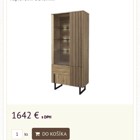
1642 €
s DPH
DO KOŠÍKA
ks