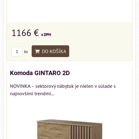
1166 €
s DPH
DO KOŠÍKA
ks
Komoda GINTARO 2D
NOVINKA – sektorový nábytok je nielen v súlade s
najnovšími trendmi...