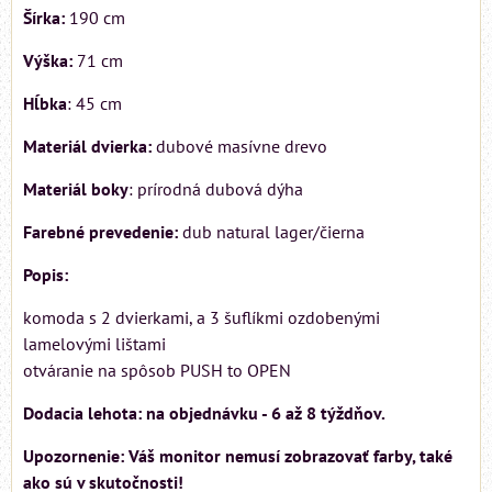
Šírka:
190 cm
Výška:
71 cm
Hĺbka
: 45 cm
Materiál dvierka:
dubové masívne drevo
Materiál boky
: prírodná dubová dýha
Farebné prevedenie:
dub natural lager/čierna
Popis:
komoda s 2 dvierkami, a 3 šuflíkmi ozdobenými
lamelovými lištami
otváranie na spôsob PUSH to OPEN
Dodacia lehota: na objednávku - 6 až 8 týždňov.
Upozornenie: Váš monitor nemusí zobrazovať farby, také
ako sú v skutočnosti!