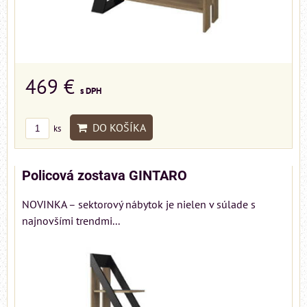
469 €
s DPH
DO KOŠÍKA
ks
Policová zostava GINTARO
NOVINKA – sektorový nábytok je nielen v súlade s
najnovšími trendmi...