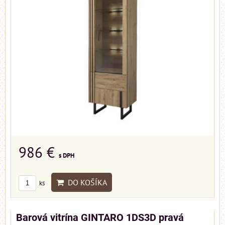
986 €
s DPH
DO KOŠÍKA
ks
Barová vitrína GINTARO 1DS3D pravá