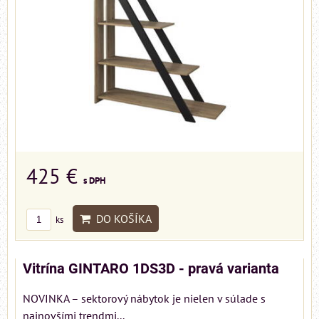
425 €
s DPH
DO KOŠÍKA
ks
Vitrína GINTARO 1DS3D - pravá varianta
NOVINKA – sektorový nábytok je nielen v súlade s
najnovšími trendmi...