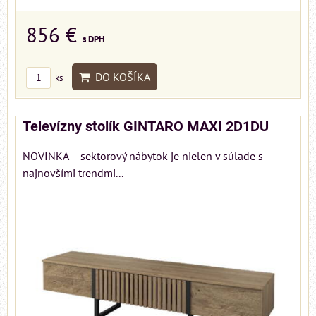
856 €
s DPH
DO KOŠÍKA
ks
Televízny stolík GINTARO MAXI 2D1DU
NOVINKA – sektorový nábytok je nielen v súlade s
najnovšími trendmi...