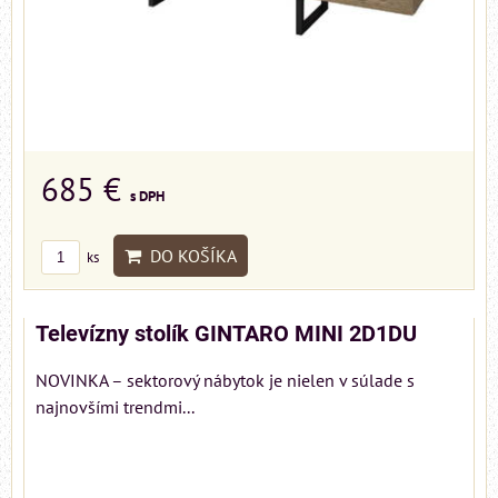
685 €
s DPH
DO KOŠÍKA
ks
Televízny stolík GINTARO MINI 2D1DU
NOVINKA – sektorový nábytok je nielen v súlade s
najnovšími trendmi...