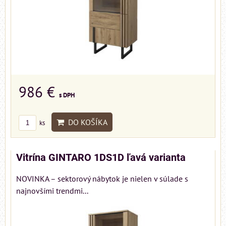
986 €
s DPH
DO KOŠÍKA
ks
Vitrína GINTARO 1DS1D ľavá varianta
NOVINKA – sektorový nábytok je nielen v súlade s
najnovšími trendmi...