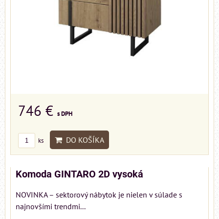
746 €
s DPH
DO KOŠÍKA
ks
Komoda GINTARO 2D vysoká
NOVINKA – sektorový nábytok je nielen v súlade s
najnovšími trendmi...