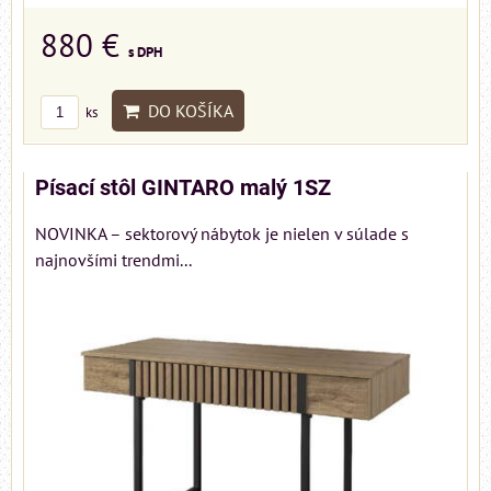
880 €
s DPH
DO KOŠÍKA
ks
Písací stôl GINTARO malý 1SZ
NOVINKA – sektorový nábytok je nielen v súlade s
najnovšími trendmi...