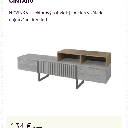
GINTARO
NOVINKA – sektorový nábytok je nielen v súlade s
najnovšími trendmi...
134 €
s DPH