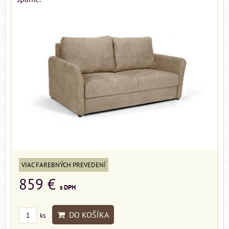
VIAC FAREBNÝCH PREVEDENÍ
859 €
s DPH
DO KOŠÍKA
ks