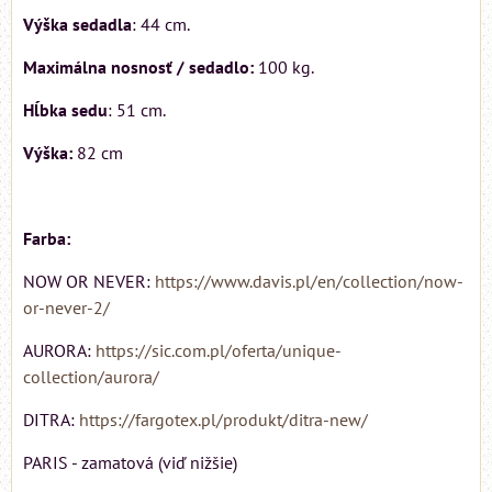
Výška sedadla
: 44 cm.
Maximálna nosnosť / sedadlo:
100 kg.
Hĺbka sedu
: 51 cm.
Výška:
82 cm
Farba:
NOW OR NEVER:
https://www.davis.pl/en/collection/now-
or-never-2/
AURORA:
https://sic.com.pl/oferta/unique-
collection/aurora/
DITRA:
https://fargotex.pl/produkt/ditra-new/
PARIS - zamatová (viď nižšie)