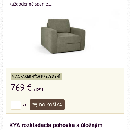
každodenné spanie....
VIAC FAREBNÝCH PREVEDENÍ
769 €
s DPH
DO KOŠÍKA
ks
KYA rozkladacia pohovka s úložným