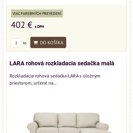
VIAC FAREBNÝCH PREVEDENÍ
402 €
s DPH
DO KOŠÍKA
ks
LARA rohová rozkladacia sedačka malá
Rozkladacia rohová sedačka LARA s úložným
priestorom, určené na...