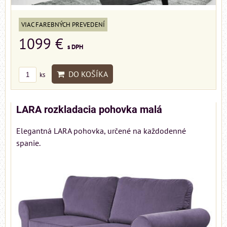
VIAC FAREBNÝCH PREVEDENÍ
1099 €
s DPH
DO KOŠÍKA
ks
LARA rozkladacia pohovka malá
Elegantná LARA pohovka, určené na každodenné
spanie.