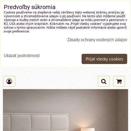
Predvoľby súkromia
Cookies používame na zlepšenie vašej návštevy tejto webovej stránky, analýzu jej
výkonnosti a zhromažďovanie údajov o jej používaní. Na tento účel môžeme použiť
nástroje a služby tretích strán a zhromaždené údaje sa môžu preniesť k partnerom v
EÚ, USA alebo iných krajinách. Kliknutím na „Prijať všetky cookies“ vyjadrujete svoj
súhlas s týmto spracovaním. Nižšie môžete nájsť podrobné informácie alebo upraviť
svoje preferencie.
Zásady ochrany osobných údajov
Ukázať podrobnosti
Prijať všetky cookies