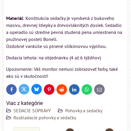
Materiál
: Konštrukcia sedačky je vyrobená z bukového
masívu, drevnej štiepky a drevovláknitých dosiek. Sedadlo
a operadlo sú stredne pevná studená pena umiestnená na
pružinovej posteli Bonell.
Ozdobné vankúše sú plnené silikónovou výplňou.
Dodacia lehota: na objednávku (4 až 6 týždňov)
Upozornenie: Váš monitor nemusí zobrazovať farby, také
ako sú v skutočnosti!
Bluesky
Twitter
Facebook
Pinterest
Reddit
LinkedIn
WhatsApp
E-
mail
Viac z kategórie
SEDACIE SÚPRAVY
Pohovky a sedačky
Rozkladacie pohovky a sedačky