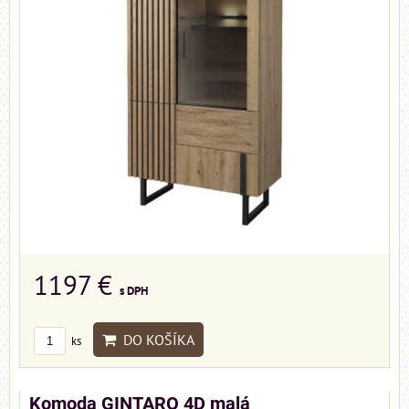
1197 €
s DPH
DO KOŠÍKA
ks
Komoda GINTARO 4D malá