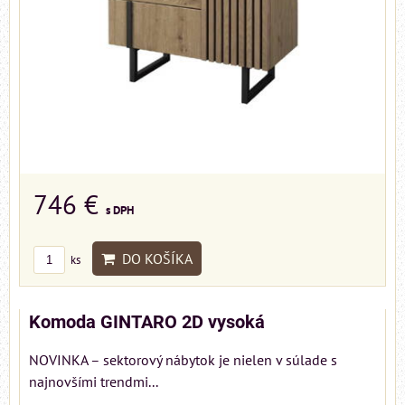
746 €
s DPH
DO KOŠÍKA
ks
Komoda GINTARO 2D vysoká
NOVINKA – sektorový nábytok je nielen v súlade s
najnovšími trendmi...