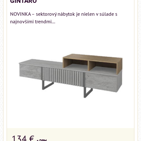
GINTARO
NOVINKA – sektorový nábytok je nielen v súlade s
najnovšími trendmi...
134 €
s DPH