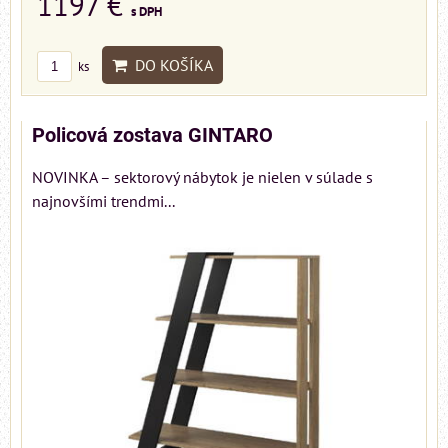
1197 €
s DPH
DO KOŠÍKA
ks
Policová zostava GINTARO
NOVINKA – sektorový nábytok je nielen v súlade s
najnovšími trendmi...