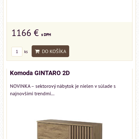
1166 €
s DPH
DO KOŠÍKA
ks
Komoda GINTARO 2D
NOVINKA – sektorový nábytok je nielen v súlade s
najnovšími trendmi...