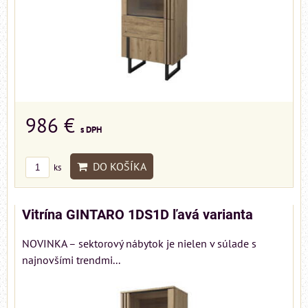
986 €
s DPH
DO KOŠÍKA
ks
Vitrína GINTARO 1DS1D ľavá varianta
NOVINKA – sektorový nábytok je nielen v súlade s
najnovšími trendmi...