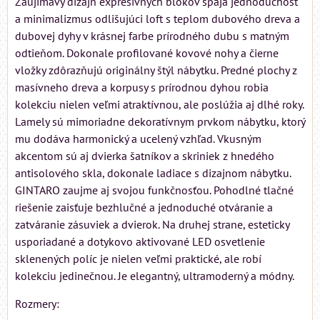
Zaujímavý dizajn expresívnych blokov spája jednoduchosť
a minimalizmus odlišujúci loft s teplom dubového dreva a
dubovej dyhy v krásnej farbe prírodného dubu s matným
odtieňom. Dokonale profilované kovové nohy a čierne
vložky zdôrazňujú originálny štýl nábytku. Predné plochy z
masívneho dreva a korpusy s prírodnou dyhou robia
kolekciu nielen veľmi atraktívnou, ale poslúžia aj dlhé roky.
Lamely sú mimoriadne dekoratívnym prvkom nábytku, ktorý
mu dodáva harmonický a ucelený vzhľad. Vkusným
akcentom sú aj dvierka šatníkov a skriniek z hnedého
antisolového skla, dokonale ladiace s dizajnom nábytku.
GINTARO zaujme aj svojou funkčnosťou. Pohodlné tlačné
riešenie zaisťuje bezhlučné a jednoduché otváranie a
zatváranie zásuviek a dvierok. Na druhej strane, esteticky
usporiadané a dotykovo aktivované LED osvetlenie
sklenených políc je nielen veľmi praktické, ale robí
kolekciu jedinečnou. Je elegantný, ultramoderný a módny.
Rozmery: