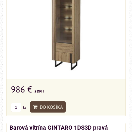
986 €
s DPH
DO KOŠÍKA
ks
Barová vitrína GINTARO 1DS3D pravá