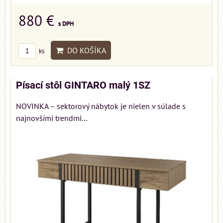
880 €
s DPH
DO KOŠÍKA
ks
Písací stôl GINTARO malý 1SZ
NOVINKA – sektorový nábytok je nielen v súlade s
najnovšími trendmi...