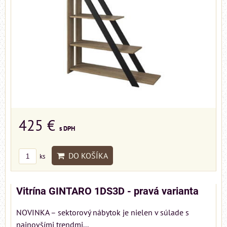
425 €
s DPH
DO KOŠÍKA
ks
Vitrína GINTARO 1DS3D - pravá varianta
NOVINKA – sektorový nábytok je nielen v súlade s
najnovšími trendmi...