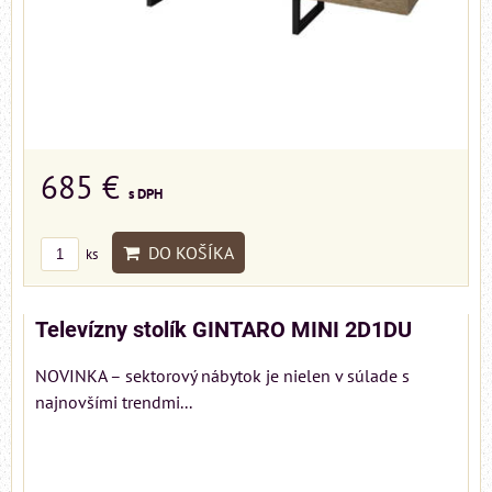
685 €
s DPH
DO KOŠÍKA
ks
Televízny stolík GINTARO MINI 2D1DU
NOVINKA – sektorový nábytok je nielen v súlade s
najnovšími trendmi...