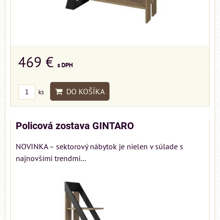
469 €
s DPH
DO KOŠÍKA
ks
Policová zostava GINTARO
NOVINKA – sektorový nábytok je nielen v súlade s
najnovšími trendmi...