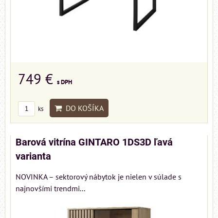
749 €
s DPH
DO KOŠÍKA
ks
Barová vitrína GINTARO 1DS3D ľavá
varianta
NOVINKA – sektorový nábytok je nielen v súlade s
najnovšími trendmi...