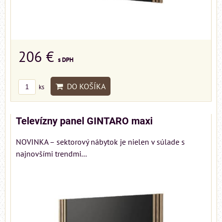
206 €
s DPH
DO KOŠÍKA
ks
Televízny panel GINTARO maxi
NOVINKA – sektorový nábytok je nielen v súlade s
najnovšími trendmi...