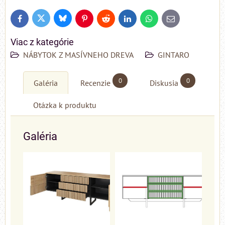
Bluesky
Twitter
Facebook
Pinterest
Reddit
LinkedIn
WhatsApp
E-
mail
Viac z kategórie
NÁBYTOK Z MASÍVNEHO DREVA
GINTARO
0
0
Galéria
Recenzie
Diskusia
Otázka k produktu
Galéria