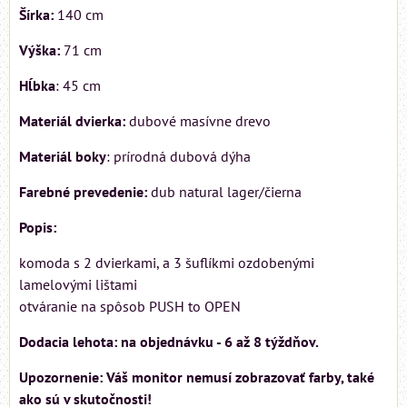
Šírka:
140 cm
Výška:
71 cm
Hĺbka
: 45 cm
Materiál dvierka:
dubové masívne drevo
Materiál boky
: prírodná dubová dýha
Farebné prevedenie:
dub natural lager/čierna
Popis:
komoda s 2 dvierkami, a 3 šuflíkmi ozdobenými
lamelovými lištami
otváranie na spôsob PUSH to OPEN
Dodacia lehota: na objednávku - 6 až 8 týždňov.
Upozornenie: Váš monitor nemusí zobrazovať farby, také
ako sú v skutočnosti!