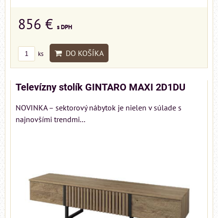
856 €
s DPH
DO KOŠÍKA
ks
Televízny stolík GINTARO MAXI 2D1DU
NOVINKA – sektorový nábytok je nielen v súlade s
najnovšími trendmi...