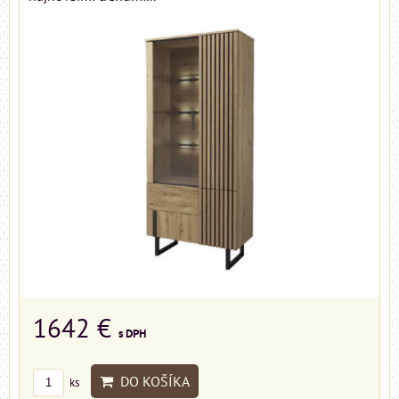
1642 €
s DPH
DO KOŠÍKA
ks