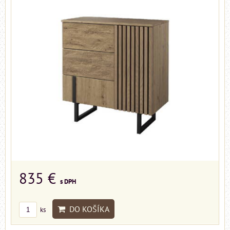
835 €
s DPH
DO KOŠÍKA
ks