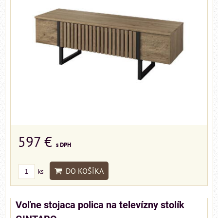
597 €
s DPH
DO KOŠÍKA
ks
Voľne stojaca polica na televízny stolík