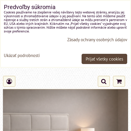
Predvoľby súkromia
Cookies používame na zlepšenie vašej návštevy tejto webovej stránky, analýzu jej
výkonnosti a zhromažďovanie údajov o jej používaní. Na tento účel môžeme použiť
nástroje a služby tretích strán a zhromaždené údaje sa môžu preniesť k partnerom v
EÚ, USA alebo iných krajinách. Kliknutím na „Prijať všetky cookies“ vyjadrujete svoj
súhlas s týmto spracovaním. Nižšie môžete nájsť podrobné informácie alebo upraviť
svoje preferencie.
Zásady ochrany osobných údajov
Ukázať podrobnosti
Prijať všetky cookies