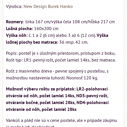
Výrobca:
New Design Burek Hanko
Rozmery
: šírka 167 cm/výška čela 108 cm/hĺbka 217 cm
Ložná plocha:
160x200 cm
Výška nôh:
č. 1 a 2 (6 cm) alebo 3 až 6 (12 cm).
Výška
ložnej plochy bez matraca:
36 resp. 42 cm.
Popis: posteľ je s úložným priestorom, prístupom z boku,
Rošt typ: LR1-pevný rošt, počet lamiel 14ks, bez matraca.
Rošt z masívneho dreva - pevne spojený s posteľou, s
možnosťou nastavenia tuhosti. Nosnosť 120 kg.
Možnosť výberu roštu za príplatok: LR2-polohovací
otvárnie od nôh, počet lamiel 14ks, ND3-pevný rošt,
otváranie bočné, počet lamiel 28ks, ND4-polohovací
otváranie od nôh, počet lamiel 28ks
Vankúš a pléd nie sú v cene postele, ale v prípade záujmu
je možné ich doobjednať.