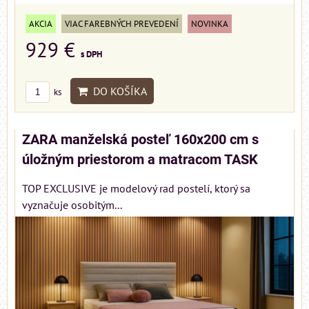
AKCIA
VIAC FAREBNÝCH PREVEDENÍ
NOVINKA
929 €
s DPH
DO KOŠÍKA
ks
ZARA manželská posteľ 160x200 cm s
úložným priestorom a matracom TASK
TOP EXCLUSIVE je modelový rad postelí, ktorý sa
vyznačuje osobitým...