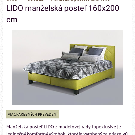
LIDO manželská posteľ 160x200
cm
VIAC FAREBNÝCH PREVEDENÍ
Manželská posteľ LIDO z modelovej rady Topexlusive je
jedinečný komfortný výrobok, ktorý je vyrobený za priaznivú