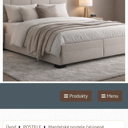
Produkty
Menu
Úvod
POSTELE
Manželské postele čalúnené