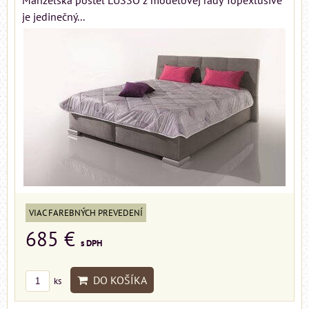
Manželská posteľ LUSSO z modelovej rady Topexlusive
je jedinečný...
VIAC FAREBNÝCH PREVEDENÍ
685 €
s DPH
DO KOŠÍKA
ks