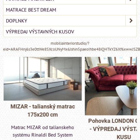
MATRACE BEST DREAM
DOPLNKY
VÝPREDAJ VÝSTAVNÝCH KUSOV
mobiliainteriorstudio/?
eid=ARAFHnj6s3e0ttWe8SXcoUNyMx6Jshin5paeoIhbe48iQHTkYZ6Xf6xwwJSZ
MIZAR - talianský matrac
175x200 cm
Pohovka LONDON C
Matrac MIZAR od talianskeho
- VÝPREDAJ VÝST
systému Rinaldi Bed System
KUSU