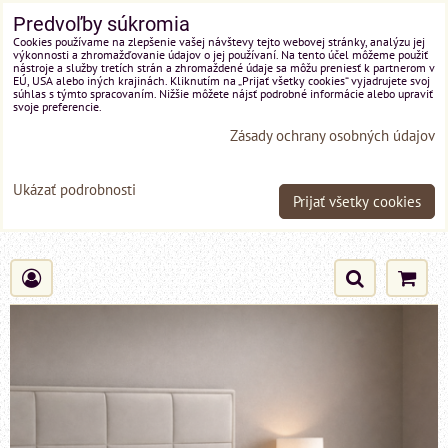
Predvoľby súkromia
Cookies používame na zlepšenie vašej návštevy tejto webovej stránky, analýzu jej
výkonnosti a zhromažďovanie údajov o jej používaní. Na tento účel môžeme použiť
nástroje a služby tretích strán a zhromaždené údaje sa môžu preniesť k partnerom v
EÚ, USA alebo iných krajinách. Kliknutím na „Prijať všetky cookies“ vyjadrujete svoj
súhlas s týmto spracovaním. Nižšie môžete nájsť podrobné informácie alebo upraviť
svoje preferencie.
Zásady ochrany osobných údajov
Ukázať podrobnosti
Prijať všetky cookies