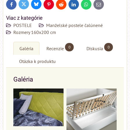
Bluesky
Twitter
Facebook
Pinterest
Reddit
LinkedIn
WhatsApp
E-
mail
Viac z kategórie
POSTELE
Manželské postele čalúnené
Rozmery 160x200 cm
0
0
Galéria
Recenzie
Diskusia
Otázka k produktu
Galéria