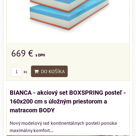
669 €
s DPH
DO KOŠÍKA
ks
BIANCA - akciový set BOXSPRING posteľ -
160x200 cm s úložným priestorom a
matracom BODY
Nový modelový rad kontinentálnych postelí ponúka
maximálny komfort...