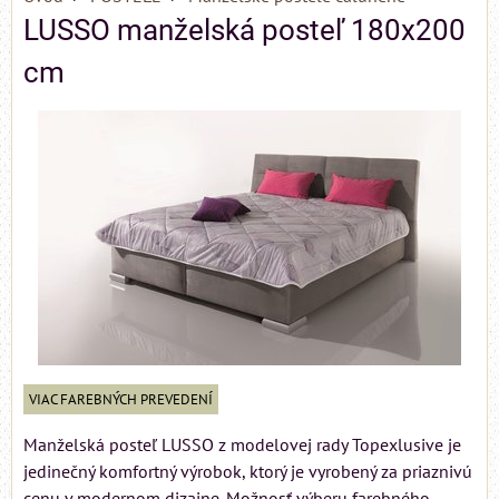
LUSSO manželská posteľ 180x200
cm
VIAC FAREBNÝCH PREVEDENÍ
Manželská posteľ LUSSO z modelovej rady Topexlusive je
jedinečný komfortný výrobok, ktorý je vyrobený za priaznivú
cenu v modernom dizajne. Možnosť výberu farebného