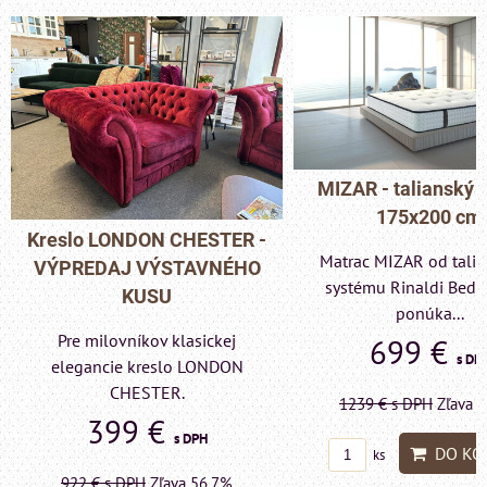
MIZAR - talianský matrac
175x200 cm
Pohovka LONDON C
Matrac MIZAR od talianskeho
- VÝPREDAJ VÝST
systému Rinaldi Bed System
KUSU
ponúka...
Pre milovníkov klas
699 €
s DPH
elegancie kreslo a p
LONDON CHESTE
1239 €
s DPH
Zľava 43.6%
599 €
s DP
DO KOŠÍKA
ks
1415 €
s DPH
Zľava 