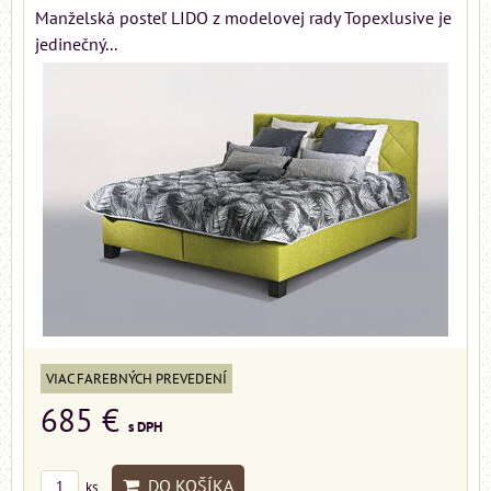
Manželská posteľ LIDO z modelovej rady Topexlusive je
jedinečný...
VIAC FAREBNÝCH PREVEDENÍ
685 €
s DPH
DO KOŠÍKA
ks