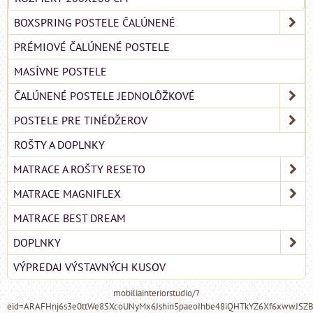
BOXSPRING POSTELE ČALÚNENÉ
PRÉMIOVÉ ČALÚNENÉ POSTELE
MASÍVNE POSTELE
ČALÚNENÉ POSTELE JEDNOLÔŽKOVÉ
POSTELE PRE TINÉDŽEROV
ROŠTY A DOPLNKY
MATRACE A ROŠTY RESETO
MATRACE MAGNIFLEX
MATRACE BEST DREAM
DOPLNKY
VÝPREDAJ VÝSTAVNÝCH KUSOV
mobiliainteriorstudio/?
eid=ARAFHnj6s3e0ttWe8SXcoUNyMx6Jshin5paeoIhbe48iQHTkYZ6Xf6xwwJSZ