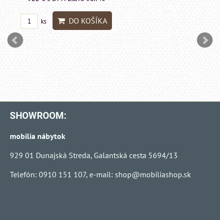
DO KO
ks
SHOWROOM:
mobilia nábytok
929 01 Dunajská Streda, Galantská cesta 5694/13
Telefón: 0910 151 107, e-mail:
shop@mobiliashop.sk