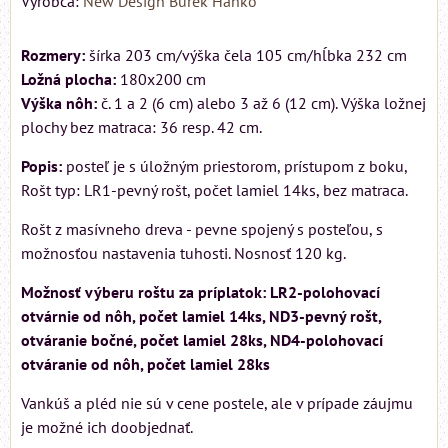
Výrobca:
New Design Burek Hanko
Rozmery:
šírka 203 cm/výška čela 105 cm/hĺbka 232 cm
Ložná plocha:
180x200 cm
Výška nôh:
č. 1 a 2 (6 cm) alebo 3 až 6 (12 cm). Výška ložnej
plochy bez matraca: 36 resp. 42 cm.
Popis:
posteľ je s úložným priestorom, prístupom z boku,
Rošt typ: LR1-pevný rošt, počet lamiel 14ks, bez matraca.
Rošt z masívneho dreva - pevne spojený s posteľou, s
možnosťou nastavenia tuhosti. Nosnosť 120 kg.
Možnosť výberu roštu za príplatok: LR2-polohovací
otvárnie od nôh, počet lamiel 14ks, ND3-pevný rošt,
otváranie bočné, počet lamiel 28ks, ND4-polohovací
otváranie od nôh, počet lamiel 28ks
Vankúš a pléd nie sú v cene postele, ale v prípade záujmu
je možné ich doobjednať.