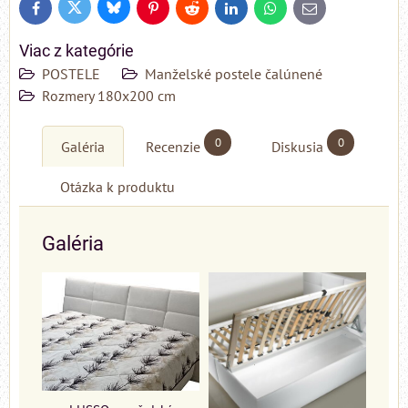
Bluesky
Twitter
Facebook
Pinterest
Reddit
LinkedIn
WhatsApp
E-
mail
Viac z kategórie
POSTELE
Manželské postele čalúnené
Rozmery 180x200 cm
0
0
Galéria
Recenzie
Diskusia
Otázka k produktu
Galéria