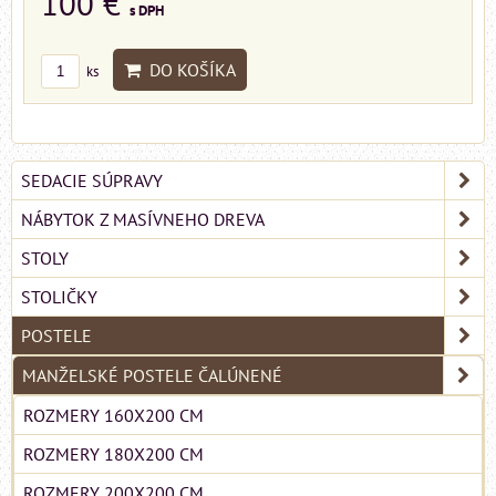
100 €
s DPH
DO KOŠÍKA
ks
SEDACIE SÚPRAVY
NÁBYTOK Z MASÍVNEHO DREVA
STOLY
STOLIČKY
POSTELE
MANŽELSKÉ POSTELE ČALÚNENÉ
ROZMERY 160X200 CM
ROZMERY 180X200 CM
ROZMERY 200X200 CM