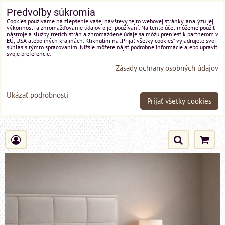
Predvoľby súkromia
Cookies používame na zlepšenie vašej návštevy tejto webovej stránky, analýzu jej
výkonnosti a zhromažďovanie údajov o jej používaní. Na tento účel môžeme použiť
nástroje a služby tretích strán a zhromaždené údaje sa môžu preniesť k partnerom v
EÚ, USA alebo iných krajinách. Kliknutím na „Prijať všetky cookies“ vyjadrujete svoj
súhlas s týmto spracovaním. Nižšie môžete nájsť podrobné informácie alebo upraviť
svoje preferencie.
Zásady ochrany osobných údajov
Ukázať podrobnosti
Prijať všetky cookies