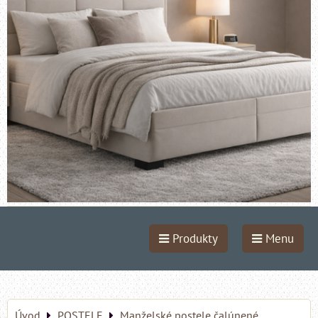
Produkty
Menu
Úvod
POSTELE
Manželské postele čalúnené