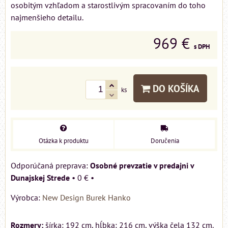
osobitým vzhľadom a starostlivým spracovaním do toho
najmenšieho detailu.
969 €
s DPH
DO KOŠÍKA
ks
Otázka k produktu
Doručenia
Osobné prevzatie v predajni v
Dunajskej Strede
•
0 €
•
Výrobca:
New Design Burek Hanko
Rozmery:
šírka: 192 cm, hĺbka: 216 cm, výška čela 132 cm.