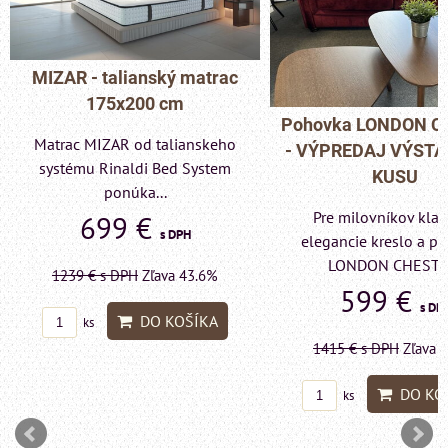
MIZAR - talianský matrac
175x200 cm
Pohovka LONDON C
Matrac MIZAR od talianskeho
- VÝPREDAJ VÝST
systému Rinaldi Bed System
KUSU
ponúka...
Pre milovníkov klas
699 €
s DPH
elegancie kreslo a p
LONDON CHESTE
1239 €
s DPH
Zľava 43.6%
599 €
s DP
DO KOŠÍKA
ks
1415 €
s DPH
Zľava 
DO KO
ks