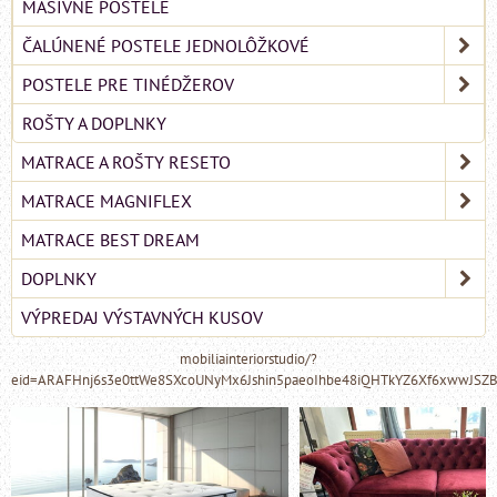
MASÍVNE POSTELE
ČALÚNENÉ POSTELE JEDNOLÔŽKOVÉ
POSTELE PRE TINÉDŽEROV
ROŠTY A DOPLNKY
MATRACE A ROŠTY RESETO
MATRACE MAGNIFLEX
MATRACE BEST DREAM
DOPLNKY
VÝPREDAJ VÝSTAVNÝCH KUSOV
mobiliainteriorstudio/?
eid=ARAFHnj6s3e0ttWe8SXcoUNyMx6Jshin5paeoIhbe48iQHTkYZ6Xf6xwwJSZ