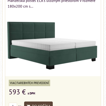
Manželská posteľ ELA s úložným priestorom v rozmere
180x200 cm s...
VIAC FAREBNÝCH PREVEDENÍ
593 €
s DPH