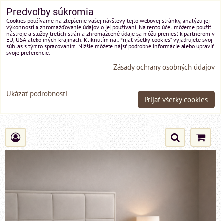
Predvoľby súkromia
Cookies používame na zlepšenie vašej návštevy tejto webovej stránky, analýzu jej
výkonnosti a zhromažďovanie údajov o jej používaní. Na tento účel môžeme použiť
nástroje a služby tretích strán a zhromaždené údaje sa môžu preniesť k partnerom v
EÚ, USA alebo iných krajinách. Kliknutím na „Prijať všetky cookies“ vyjadrujete svoj
súhlas s týmto spracovaním. Nižšie môžete nájsť podrobné informácie alebo upraviť
svoje preferencie.
Zásady ochrany osobných údajov
Ukázať podrobnosti
Prijať všetky cookies