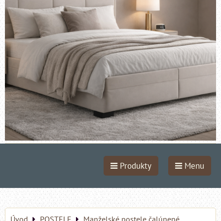
Produkty
Menu
Úvod
POSTELE
Manželské postele čalúnené