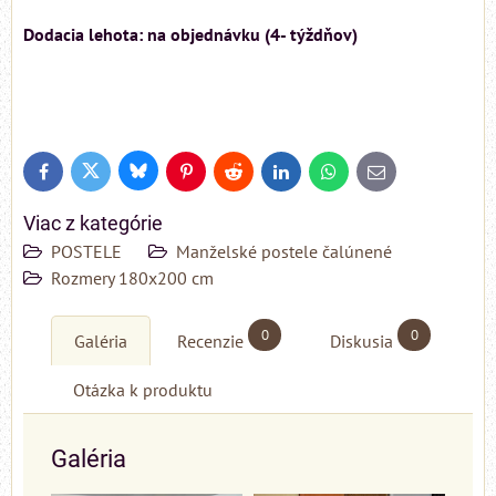
Dodacia lehota: na objednávku (4- týždňov)
Bluesky
Twitter
Facebook
Pinterest
Reddit
LinkedIn
WhatsApp
E-
mail
Viac z kategórie
POSTELE
Manželské postele čalúnené
Rozmery 180x200 cm
0
0
Galéria
Recenzie
Diskusia
Otázka k produktu
Galéria