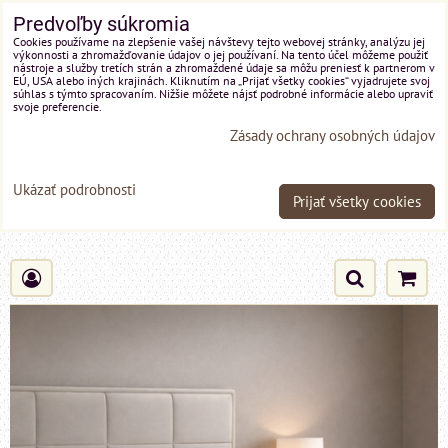
Predvoľby súkromia
Cookies používame na zlepšenie vašej návštevy tejto webovej stránky, analýzu jej
výkonnosti a zhromažďovanie údajov o jej používaní. Na tento účel môžeme použiť
nástroje a služby tretích strán a zhromaždené údaje sa môžu preniesť k partnerom v
EÚ, USA alebo iných krajinách. Kliknutím na „Prijať všetky cookies“ vyjadrujete svoj
súhlas s týmto spracovaním. Nižšie môžete nájsť podrobné informácie alebo upraviť
svoje preferencie.
Zásady ochrany osobných údajov
Ukázať podrobnosti
Prijať všetky cookies