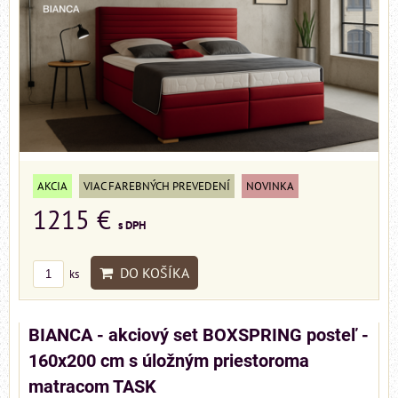
AKCIA
VIAC FAREBNÝCH PREVEDENÍ
NOVINKA
1215 €
s DPH
DO KOŠÍKA
ks
BIANCA - akciový set BOXSPRING posteľ -
160x200 cm s úložným priestoroma
matracom TASK