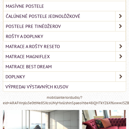
MASÍVNE POSTELE
ČALÚNENÉ POSTELE JEDNOLÔŽKOVÉ
POSTELE PRE TINÉDŽEROV
ROŠTY A DOPLNKY
MATRACE A ROŠTY RESETO
MATRACE MAGNIFLEX
MATRACE BEST DREAM
DOPLNKY
VÝPREDAJ VÝSTAVNÝCH KUSOV
mobiliainteriorstudio/?
eid=ARAFHnj6s3e0ttWe8SXcoUNyMx6Jshin5paeoIhbe48iQHTkYZ6Xf6xwwJSZ