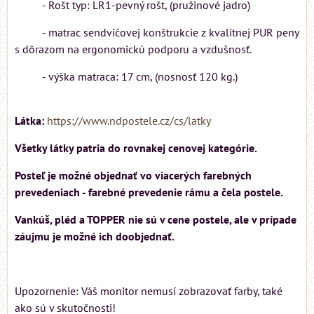
- Rošt typ: LR1-pevný rošt, (pružinové jadro)
- matrac sendvičovej konštrukcie z kvalitnej PUR peny
s dôrazom na ergonomickú podporu a vzdušnosť.
- výška matraca: 17 cm, (nosnosť 120 kg.)
Látka:
https://www.ndpostele.cz/cs/latky
Všetky látky patria do rovnakej cenovej kategórie.
Posteľ je možné objednať vo viacerých farebných
prevedeniach - farebné prevedenie rámu a čela postele.
Vankúš, pléd a TOPPER nie sú v cene postele, ale v prípade
záujmu je možné ich doobjednať.
Upozornenie: Váš monitor nemusí zobrazovať farby, také
ako sú v skutočnosti!