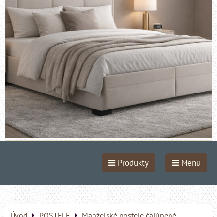
Produkty
Menu
Úvod
POSTELE
Manželské postele čalúnené