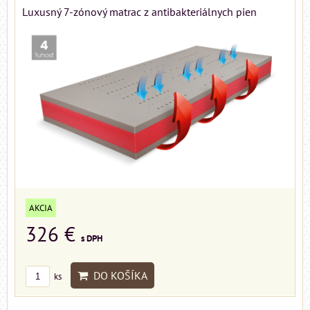
Luxusný 7-zónový matrac z antibakteriálnych pien
AKCIA
326 €
s DPH
DO KOŠÍKA
ks