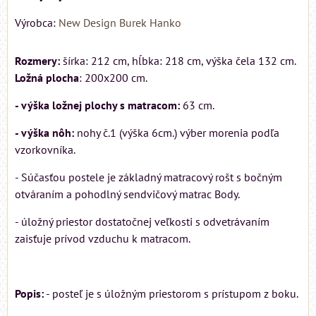
Výrobca:
New Design Burek Hanko
Rozmery:
šírka: 212 cm, hĺbka: 218 cm, výška čela 132 cm.
Ložná plocha
: 200x200 cm.
- výška ložnej plochy s matracom:
63 cm.
- výška nôh:
nohy č.1 (výška 6cm.) výber morenia podľa
vzorkovníka.
- Súčasťou postele je základný matracový rošt s bočným
otváraním a pohodlný sendvičový matrac Body.
- úložný priestor dostatočnej veľkosti s odvetrávaním
zaisťuje prívod vzduchu k matracom.
Popis:
- posteľ je s úložným priestorom s prístupom z boku.