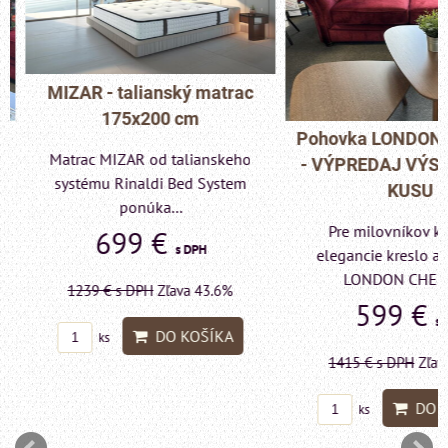
MIZAR - talianský matrac
175x200 cm
Pohovka LONDON C
Matrac MIZAR od talianskeho
- VÝPREDAJ VÝST
systému Rinaldi Bed System
KUSU
ponúka...
Pre milovníkov klas
699 €
s DPH
elegancie kreslo a p
LONDON CHESTE
1239 €
s DPH
Zľava 43.6%
599 €
s DP
DO KOŠÍKA
ks
1415 €
s DPH
Zľava 
DO KO
ks