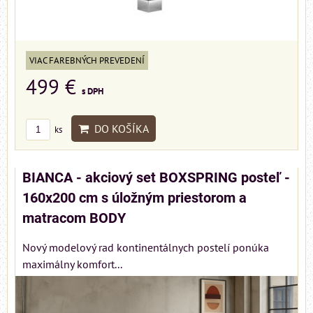
VIAC FAREBNÝCH PREVEDENÍ
499 €
s DPH
DO KOŠÍKA
ks
BIANCA - akciový set BOXSPRING posteľ -
160x200 cm s úložným priestorom a
matracom BODY
Nový modelový rad kontinentálnych postelí ponúka
maximálny komfort...