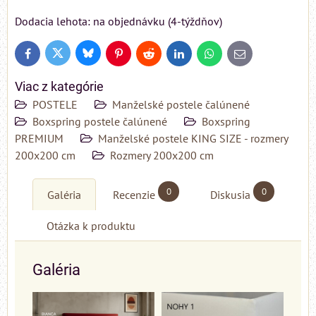
Dodacia lehota: na objednávku (4-týždňov)
Bluesky
Twitter
Facebook
Pinterest
Reddit
LinkedIn
WhatsApp
E-
mail
Viac z kategórie
POSTELE
Manželské postele čalúnené
Boxspring postele čalúnené
Boxspring
PREMIUM
Manželské postele KING SIZE - rozmery
200x200 cm
Rozmery 200x200 cm
0
0
Galéria
Recenzie
Diskusia
Otázka k produktu
Galéria